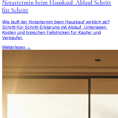
Notartermin beim Hauskauf: Ablauf Schritt
für Schritt
Wie läuft der Notartermin beim Hauskauf wirklich ab?
Schritt-für-Schritt-Erklärung mit Ablauf, Unterlagen,
Kosten und typischen Fallstricken für Käufer und
Verkäufer.
Weiterlesen →