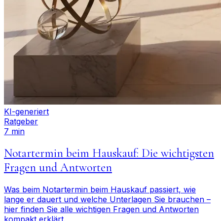
KI-generiert
Ratgeber
7 min
Notartermin beim Hauskauf: Die wichtigsten
Fragen und Antworten
Was beim Notartermin beim Hauskauf passiert, wie
lange er dauert und welche Unterlagen Sie brauchen –
hier finden Sie alle wichtigen Fragen und Antworten
kompakt erklärt.