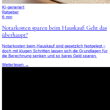
KI-generiert
Ratgeber
6 min
Notarkosten sparen beim Hauskauf: Geht das
überhaupt?
Notarkosten beim Hauskauf sind gesetzlich festgelegt –
doch mit klugen Schritten lassen sich die Grundlagen für
die Berechnung senken und so bares Geld sparen.
Weiterlesen →