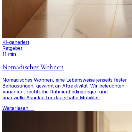
KI-generiert
Ratgeber
11 min
Nomadisches Wohnen
Nomadisches Wohnen, eine Lebensweise jenseits fester
Behausungen, gewinnt an Attraktivität. Wir beleuchten
Varianten, rechtliche Rahmenbedingungen und
finanzielle Aspekte für dauerhafte Mobilität.
Weiterlesen →