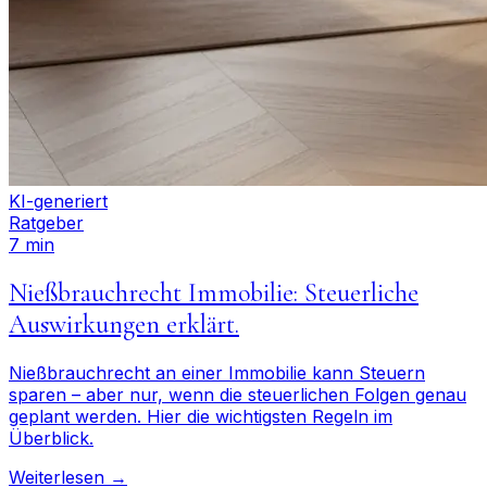
KI-generiert
Ratgeber
7 min
Nießbrauchrecht Immobilie: Steuerliche
Auswirkungen erklärt.
Nießbrauchrecht an einer Immobilie kann Steuern
sparen – aber nur, wenn die steuerlichen Folgen genau
geplant werden. Hier die wichtigsten Regeln im
Überblick.
Weiterlesen →