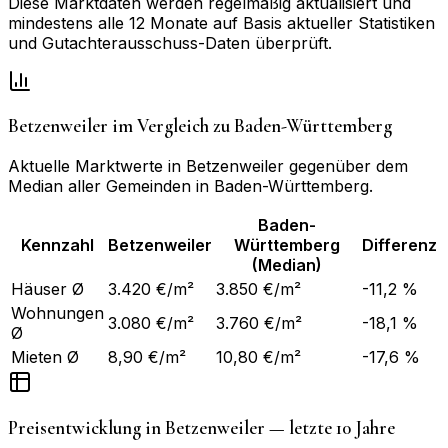
Diese Marktdaten werden regelmäßig aktualisiert und
mindestens alle 12 Monate auf Basis aktueller Statistiken
und Gutachterausschuss-Daten überprüft.
Betzenweiler
im Vergleich zu
Baden-Württemberg
Aktuelle Marktwerte in
Betzenweiler
gegenüber dem
Median aller Gemeinden in
Baden-Württemberg
.
Baden-
Kennzahl
Betzenweiler
Württemberg
Differenz
(Median)
Häuser Ø
3.420 €/m²
3.850 €/m²
-11,2 %
Wohnungen
3.080 €/m²
3.760 €/m²
-18,1 %
Ø
Mieten Ø
8,90 €/m²
10,80 €/m²
-17,6 %
Preisentwicklung in
Betzenweiler
— letzte 10 Jahre