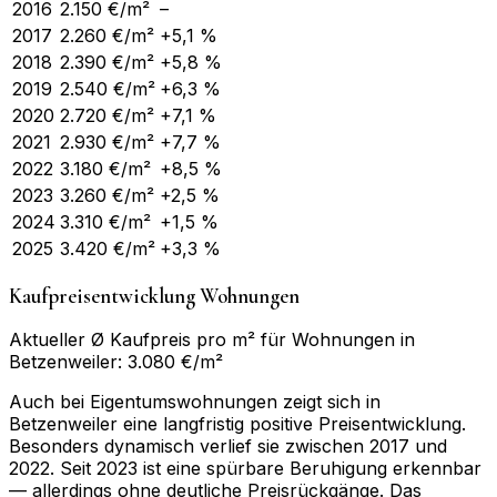
2016
2.150
€/m²
–
2017
2.260
€/m²
+5,1 %
2018
2.390
€/m²
+5,8 %
2019
2.540
€/m²
+6,3 %
2020
2.720
€/m²
+7,1 %
2021
2.930
€/m²
+7,7 %
2022
3.180
€/m²
+8,5 %
2023
3.260
€/m²
+2,5 %
2024
3.310
€/m²
+1,5 %
2025
3.420
€/m²
+3,3 %
Kaufpreisentwicklung Wohnungen
Aktueller Ø Kaufpreis pro m² für Wohnungen in
Betzenweiler: 3.080 €/m²
Auch bei Eigentumswohnungen zeigt sich in
Betzenweiler eine langfristig positive Preisentwicklung.
Besonders dynamisch verlief sie zwischen 2017 und
2022. Seit 2023 ist eine spürbare Beruhigung erkennbar
— allerdings ohne deutliche Preisrückgänge. Das