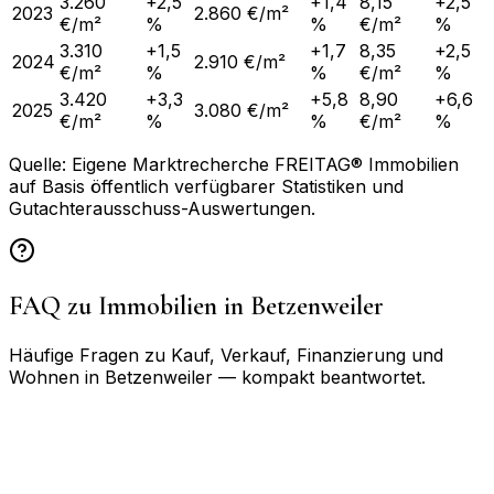
3.260
+2,5
+1,4
8,15
+2,5
2023
2.860 €/m²
€/m²
%
%
€/m²
%
3.310
+1,5
+1,7
8,35
+2,5
2024
2.910 €/m²
€/m²
%
%
€/m²
%
3.420
+3,3
+5,8
8,90
+6,6
2025
3.080 €/m²
€/m²
%
%
€/m²
%
Quelle: Eigene Marktrecherche FREITAG® Immobilien
auf Basis öffentlich verfügbarer Statistiken und
Gutachterausschuss-Auswertungen.
FAQ zu Immobilien in
Betzenweiler
Häufige Fragen zu Kauf, Verkauf, Finanzierung und
Wohnen in
Betzenweiler
— kompakt beantwortet.