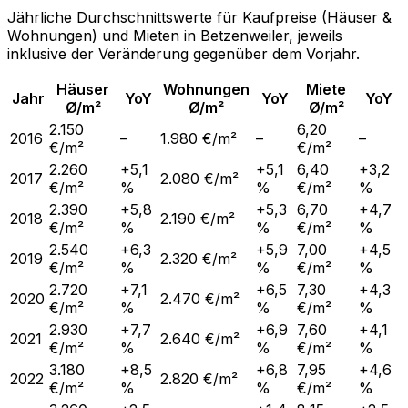
Jährliche Durchschnittswerte für Kaufpreise (Häuser &
Wohnungen) und Mieten in
Betzenweiler
, jeweils
inklusive der Veränderung gegenüber dem Vorjahr.
Häuser
Wohnungen
Miete
Jahr
YoY
YoY
YoY
Ø/m²
Ø/m²
Ø/m²
2.150
6,20
2016
–
1.980 €/m²
–
–
€/m²
€/m²
2.260
+5,1
+5,1
6,40
+3,2
2017
2.080 €/m²
€/m²
%
%
€/m²
%
2.390
+5,8
+5,3
6,70
+4,7
2018
2.190 €/m²
€/m²
%
%
€/m²
%
2.540
+6,3
+5,9
7,00
+4,5
2019
2.320 €/m²
€/m²
%
%
€/m²
%
2.720
+7,1
+6,5
7,30
+4,3
2020
2.470 €/m²
€/m²
%
%
€/m²
%
2.930
+7,7
+6,9
7,60
+4,1
2021
2.640 €/m²
€/m²
%
%
€/m²
%
3.180
+8,5
+6,8
7,95
+4,6
2022
2.820 €/m²
€/m²
%
%
€/m²
%