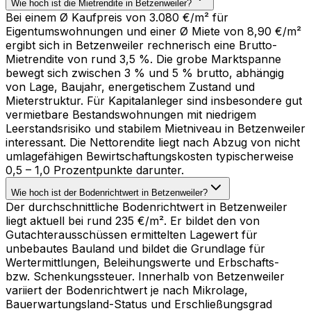
Wie hoch ist die Mietrendite in Betzenweiler?
Bei einem Ø Kaufpreis von 3.080 €/m² für
Eigentumswohnungen und einer Ø Miete von 8,90 €/m²
ergibt sich in Betzenweiler rechnerisch eine Brutto-
Mietrendite von rund 3,5 %. Die grobe Marktspanne
bewegt sich zwischen 3 % und 5 % brutto, abhängig
von Lage, Baujahr, energetischem Zustand und
Mieterstruktur. Für Kapitalanleger sind insbesondere gut
vermietbare Bestandswohnungen mit niedrigem
Leerstandsrisiko und stabilem Mietniveau in Betzenweiler
interessant. Die Nettorendite liegt nach Abzug von nicht
umlagefähigen Bewirtschaftungskosten typischerweise
0,5 – 1,0 Prozentpunkte darunter.
Wie hoch ist der Bodenrichtwert in Betzenweiler?
Der durchschnittliche Bodenrichtwert in Betzenweiler
liegt aktuell bei rund 235 €/m². Er bildet den von
Gutachterausschüssen ermittelten Lagewert für
unbebautes Bauland und bildet die Grundlage für
Wertermittlungen, Beleihungswerte und Erbschafts-
bzw. Schenkungssteuer. Innerhalb von Betzenweiler
variiert der Bodenrichtwert je nach Mikrolage,
Bauerwartungsland-Status und Erschließungsgrad