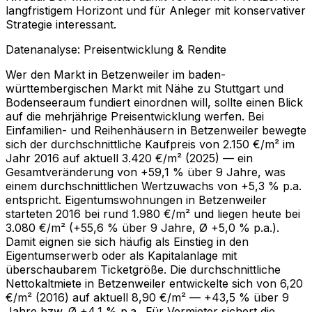
langfristigem Horizont und für Anleger mit konservativer
Strategie interessant.
Datenanalyse: Preisentwicklung & Rendite
Wer den Markt in Betzenweiler im baden-
württembergischen Markt mit Nähe zu Stuttgart und
Bodenseeraum fundiert einordnen will, sollte einen Blick
auf die mehrjährige Preisentwicklung werfen. Bei
Einfamilien- und Reihenhäusern in Betzenweiler bewegte
sich der durchschnittliche Kaufpreis von 2.150 €/m² im
Jahr 2016 auf aktuell 3.420 €/m² (2025) — ein
Gesamtveränderung von +59,1 % über 9 Jahre, was
einem durchschnittlichen Wertzuwachs von +5,3 % p.a.
entspricht. Eigentumswohnungen in Betzenweiler
starteten 2016 bei rund 1.980 €/m² und liegen heute bei
3.080 €/m² (+55,6 % über 9 Jahre, Ø +5,0 % p.a.).
Damit eignen sie sich häufig als Einstieg in den
Eigentumserwerb oder als Kapitalanlage mit
überschaubarem Ticketgröße. Die durchschnittliche
Nettokaltmiete in Betzenweiler entwickelte sich von 6,20
€/m² (2016) auf aktuell 8,90 €/m² — +43,5 % über 9
Jahre bzw. Ø +4,1 % p.a.. Für Vermieter sichert die