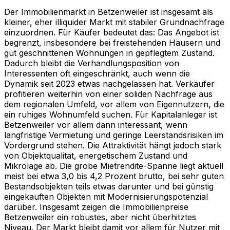
Der Immobilienmarkt in Betzenweiler ist insgesamt als
kleiner, eher illiquider Markt mit stabiler Grundnachfrage
einzuordnen. Für Käufer bedeutet das: Das Angebot ist
begrenzt, insbesondere bei freistehenden Häusern und
gut geschnittenen Wohnungen in gepflegtem Zustand.
Dadurch bleibt die Verhandlungsposition von
Interessenten oft eingeschränkt, auch wenn die
Dynamik seit 2023 etwas nachgelassen hat. Verkäufer
profitieren weiterhin von einer soliden Nachfrage aus
dem regionalen Umfeld, vor allem von Eigennutzern, die
ein ruhiges Wohnumfeld suchen. Für Kapitalanleger ist
Betzenweiler vor allem dann interessant, wenn
langfristige Vermietung und geringe Leerstandsrisiken im
Vordergrund stehen. Die Attraktivität hängt jedoch stark
von Objektqualität, energetischem Zustand und
Mikrolage ab. Die grobe Mietrendite-Spanne liegt aktuell
meist bei etwa 3,0 bis 4,2 Prozent brutto, bei sehr guten
Bestandsobjekten teils etwas darunter und bei günstig
eingekauften Objekten mit Modernisierungspotenzial
darüber. Insgesamt zeigen die Immobilienpreise
Betzenweiler ein robustes, aber nicht überhitztes
Niveau. Der Markt bleibt damit vor allem für Nutzer mit