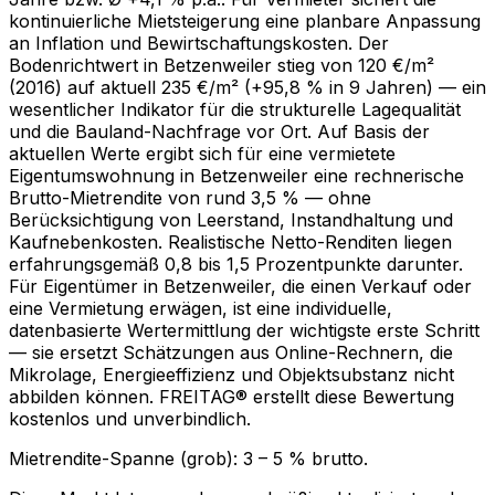
kontinuierliche Mietsteigerung eine planbare Anpassung
an Inflation und Bewirtschaftungskosten. Der
Bodenrichtwert in Betzenweiler stieg von 120 €/m²
(2016) auf aktuell 235 €/m² (+95,8 % in 9 Jahren) — ein
wesentlicher Indikator für die strukturelle Lagequalität
und die Bauland-Nachfrage vor Ort. Auf Basis der
aktuellen Werte ergibt sich für eine vermietete
Eigentumswohnung in Betzenweiler eine rechnerische
Brutto-Mietrendite von rund 3,5 % — ohne
Berücksichtigung von Leerstand, Instandhaltung und
Kaufnebenkosten. Realistische Netto-Renditen liegen
erfahrungsgemäß 0,8 bis 1,5 Prozentpunkte darunter.
Für Eigentümer in Betzenweiler, die einen Verkauf oder
eine Vermietung erwägen, ist eine individuelle,
datenbasierte Wertermittlung der wichtigste erste Schritt
— sie ersetzt Schätzungen aus Online-Rechnern, die
Mikrolage, Energieeffizienz und Objektsubstanz nicht
abbilden können. FREITAG® erstellt diese Bewertung
kostenlos und unverbindlich.
Mietrendite-Spanne (grob):
3
–
5
% brutto.