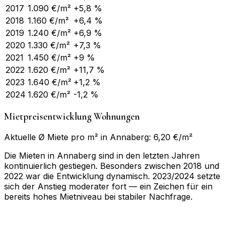
2017
1.090
€/m²
+5,8 %
2018
1.160
€/m²
+6,4 %
2019
1.240
€/m²
+6,9 %
2020
1.330
€/m²
+7,3 %
2021
1.450
€/m²
+9 %
2022
1.620
€/m²
+11,7 %
2023
1.640
€/m²
+1,2 %
2024
1.620
€/m²
-1,2 %
Mietpreisentwicklung Wohnungen
Aktuelle Ø Miete pro m² in Annaberg: 6,20 €/m²
Die Mieten in Annaberg sind in den letzten Jahren
kontinuierlich gestiegen. Besonders zwischen 2018 und
2022 war die Entwicklung dynamisch. 2023/2024 setzte
sich der Anstieg moderater fort — ein Zeichen für ein
bereits hohes Mietniveau bei stabiler Nachfrage.