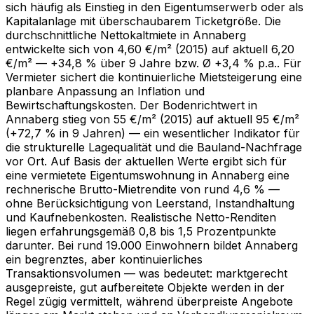
sich häufig als Einstieg in den Eigentumserwerb oder als
Kapitalanlage mit überschaubarem Ticketgröße. Die
durchschnittliche Nettokaltmiete in Annaberg
entwickelte sich von 4,60 €/m² (2015) auf aktuell 6,20
€/m² — +34,8 % über 9 Jahre bzw. Ø +3,4 % p.a.. Für
Vermieter sichert die kontinuierliche Mietsteigerung eine
planbare Anpassung an Inflation und
Bewirtschaftungskosten. Der Bodenrichtwert in
Annaberg stieg von 55 €/m² (2015) auf aktuell 95 €/m²
(+72,7 % in 9 Jahren) — ein wesentlicher Indikator für
die strukturelle Lagequalität und die Bauland-Nachfrage
vor Ort. Auf Basis der aktuellen Werte ergibt sich für
eine vermietete Eigentumswohnung in Annaberg eine
rechnerische Brutto-Mietrendite von rund 4,6 % —
ohne Berücksichtigung von Leerstand, Instandhaltung
und Kaufnebenkosten. Realistische Netto-Renditen
liegen erfahrungsgemäß 0,8 bis 1,5 Prozentpunkte
darunter. Bei rund 19.000 Einwohnern bildet Annaberg
ein begrenztes, aber kontinuierliches
Transaktionsvolumen — was bedeutet: marktgerecht
ausgepreiste, gut aufbereitete Objekte werden in der
Regel zügig vermittelt, während überpreiste Angebote