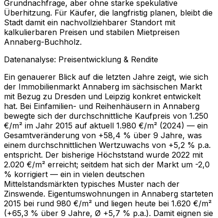
Grundnachfrage, aber ohne starke spekulative
Überhitzung. Für Käufer, die langfristig planen, bleibt die
Stadt damit ein nachvollziehbarer Standort mit
kalkulierbaren Preisen und stabilen Mietpreisen
Annaberg-Buchholz.
Datenanalyse: Preisentwicklung & Rendite
Ein genauerer Blick auf die letzten Jahre zeigt, wie sich
der Immobilienmarkt Annaberg im sächsischen Markt
mit Bezug zu Dresden und Leipzig konkret entwickelt
hat. Bei Einfamilien- und Reihenhäusern in Annaberg
bewegte sich der durchschnittliche Kaufpreis von 1.250
€/m² im Jahr 2015 auf aktuell 1.980 €/m² (2024) — ein
Gesamtveränderung von +58,4 % über 9 Jahre, was
einem durchschnittlichen Wertzuwachs von +5,2 % p.a.
entspricht. Der bisherige Höchststand wurde 2022 mit
2.020 €/m² erreicht; seitdem hat sich der Markt um -2,0
% korrigiert — ein in vielen deutschen
Mittelstandsmärkten typisches Muster nach der
Zinswende. Eigentumswohnungen in Annaberg starteten
2015 bei rund 980 €/m² und liegen heute bei 1.620 €/m²
(+65,3 % über 9 Jahre, Ø +5,7 % p.a.). Damit eignen sie