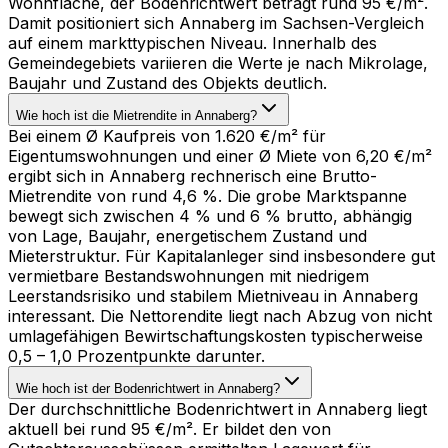
Wohnfläche, der Bodenrichtwert beträgt rund 95 €/m².
Damit positioniert sich Annaberg im Sachsen-Vergleich
auf einem markttypischen Niveau. Innerhalb des
Gemeindegebiets variieren die Werte je nach Mikrolage,
Baujahr und Zustand des Objekts deutlich.
Wie hoch ist die Mietrendite in Annaberg?
Bei einem Ø Kaufpreis von 1.620 €/m² für
Eigentumswohnungen und einer Ø Miete von 6,20 €/m²
ergibt sich in Annaberg rechnerisch eine Brutto-
Mietrendite von rund 4,6 %. Die grobe Marktspanne
bewegt sich zwischen 4 % und 6 % brutto, abhängig
von Lage, Baujahr, energetischem Zustand und
Mieterstruktur. Für Kapitalanleger sind insbesondere gut
vermietbare Bestandswohnungen mit niedrigem
Leerstandsrisiko und stabilem Mietniveau in Annaberg
interessant. Die Nettorendite liegt nach Abzug von nicht
umlagefähigen Bewirtschaftungskosten typischerweise
0,5 – 1,0 Prozentpunkte darunter.
Wie hoch ist der Bodenrichtwert in Annaberg?
Der durchschnittliche Bodenrichtwert in Annaberg liegt
aktuell bei rund 95 €/m². Er bildet den von