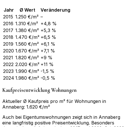
Jahr
Ø Wert
Veränderung
2015
1.250
€/m²
–
2016
1.310
€/m²
+4,8 %
2017
1.380
€/m²
+5,3 %
2018
1.470
€/m²
+6,5 %
2019
1.560
€/m²
+6,1 %
2020
1.670
€/m²
+7,1 %
2021
1.820
€/m²
+9 %
2022
2.020
€/m²
+11 %
2023
1.990
€/m²
-1,5 %
2024
1.980
€/m²
-0,5 %
Kaufpreisentwicklung Wohnungen
Aktueller Ø Kaufpreis pro m² für Wohnungen in
Annaberg: 1.620 €/m²
Auch bei Eigentumswohnungen zeigt sich in Annaberg
eine langfristig positive Preisentwicklung. Besonders