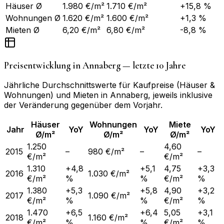
Häuser Ø
1.980 €/m²
1.710 €/m²
+15,8 %
Wohnungen Ø
1.620 €/m²
1.600 €/m²
+1,3 %
Mieten Ø
6,20 €/m²
6,80 €/m²
-8,8 %
Preisentwicklung in
Annaberg
— letzte 10 Jahre
Jährliche Durchschnittswerte für Kaufpreise (Häuser &
Wohnungen) und Mieten in
Annaberg
, jeweils inklusive
der Veränderung gegenüber dem Vorjahr.
Häuser
Wohnungen
Miete
Jahr
YoY
YoY
YoY
Ø/m²
Ø/m²
Ø/m²
1.250
4,60
2015
–
980 €/m²
–
–
€/m²
€/m²
1.310
+4,8
+5,1
4,75
+3,3
2016
1.030 €/m²
€/m²
%
%
€/m²
%
1.380
+5,3
+5,8
4,90
+3,2
2017
1.090 €/m²
€/m²
%
%
€/m²
%
1.470
+6,5
+6,4
5,05
+3,1
2018
1.160 €/m²
€/m²
%
%
€/m²
%