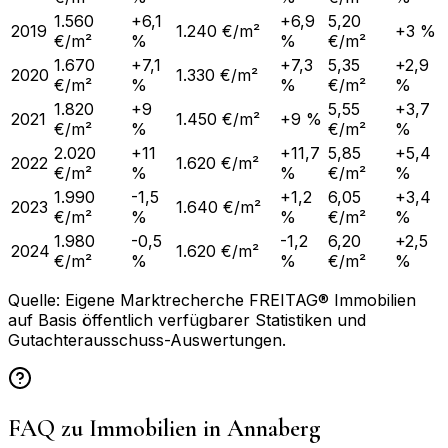
1.560
+6,1
+6,9
5,20
2019
1.240 €/m²
+3 %
€/m²
%
%
€/m²
1.670
+7,1
+7,3
5,35
+2,9
2020
1.330 €/m²
€/m²
%
%
€/m²
%
1.820
+9
5,55
+3,7
2021
1.450 €/m²
+9 %
€/m²
%
€/m²
%
2.020
+11
+11,7
5,85
+5,4
2022
1.620 €/m²
€/m²
%
%
€/m²
%
1.990
-1,5
+1,2
6,05
+3,4
2023
1.640 €/m²
€/m²
%
%
€/m²
%
1.980
-0,5
-1,2
6,20
+2,5
2024
1.620 €/m²
€/m²
%
%
€/m²
%
Quelle: Eigene Marktrecherche FREITAG® Immobilien
auf Basis öffentlich verfügbarer Statistiken und
Gutachterausschuss-Auswertungen.
FAQ zu Immobilien in
Annaberg