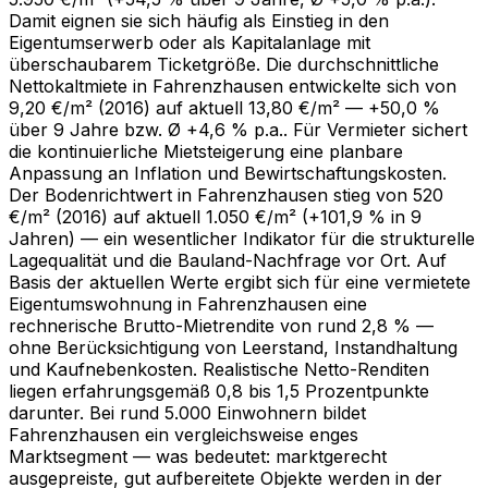
Damit eignen sie sich häufig als Einstieg in den
Eigentumserwerb oder als Kapitalanlage mit
überschaubarem Ticketgröße. Die durchschnittliche
Nettokaltmiete in Fahrenzhausen entwickelte sich von
9,20 €/m² (2016) auf aktuell 13,80 €/m² — +50,0 %
über 9 Jahre bzw. Ø +4,6 % p.a.. Für Vermieter sichert
die kontinuierliche Mietsteigerung eine planbare
Anpassung an Inflation und Bewirtschaftungskosten.
Der Bodenrichtwert in Fahrenzhausen stieg von 520
€/m² (2016) auf aktuell 1.050 €/m² (+101,9 % in 9
Jahren) — ein wesentlicher Indikator für die strukturelle
Lagequalität und die Bauland-Nachfrage vor Ort. Auf
Basis der aktuellen Werte ergibt sich für eine vermietete
Eigentumswohnung in Fahrenzhausen eine
rechnerische Brutto-Mietrendite von rund 2,8 % —
ohne Berücksichtigung von Leerstand, Instandhaltung
und Kaufnebenkosten. Realistische Netto-Renditen
liegen erfahrungsgemäß 0,8 bis 1,5 Prozentpunkte
darunter. Bei rund 5.000 Einwohnern bildet
Fahrenzhausen ein vergleichsweise enges
Marktsegment — was bedeutet: marktgerecht
ausgepreiste, gut aufbereitete Objekte werden in der