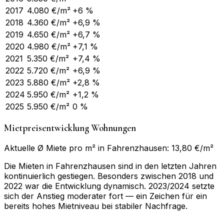
2017
4.080
€/m²
+6 %
2018
4.360
€/m²
+6,9 %
2019
4.650
€/m²
+6,7 %
2020
4.980
€/m²
+7,1 %
2021
5.350
€/m²
+7,4 %
2022
5.720
€/m²
+6,9 %
2023
5.880
€/m²
+2,8 %
2024
5.950
€/m²
+1,2 %
2025
5.950
€/m²
0 %
Mietpreisentwicklung Wohnungen
Aktuelle Ø Miete pro m² in Fahrenzhausen: 13,80 €/m²
Die Mieten in Fahrenzhausen sind in den letzten Jahren
kontinuierlich gestiegen. Besonders zwischen 2018 und
2022 war die Entwicklung dynamisch. 2023/2024 setzte
sich der Anstieg moderater fort — ein Zeichen für ein
bereits hohes Mietniveau bei stabiler Nachfrage.