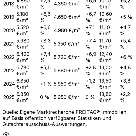
4.860
+7,5
+6,9
10,10
+5,2
2018
4.360 €/m²
€/m²
%
%
€/m²
%
5.180
+6,6
+6,7
10,60
2019
4.650 €/m²
+5 %
€/m²
%
%
€/m²
5.520
+6,6
+7,1
11,10
+4,7
2020
4.980 €/m²
€/m²
%
%
€/m²
%
5.980
+8,3
+7,4
11,70
+5,4
2021
5.350 €/m²
€/m²
%
%
€/m²
%
6.420
+7,4
+6,9
12,40
2022
5.720 €/m²
+6 %
€/m²
%
%
€/m²
6.780
+5,6
+2,8
13,00
+4,8
2023
5.880 €/m²
€/m²
%
%
€/m²
%
6.850
+1,2
13,50
+3,8
2024
+1 %
5.950 €/m²
€/m²
%
€/m²
%
6.850
13,80
+2,2
2025
0 %
5.950 €/m²
0 %
€/m²
€/m²
%
Quelle: Eigene Marktrecherche FREITAG® Immobilien
auf Basis öffentlich verfügbarer Statistiken und
Gutachterausschuss-Auswertungen.