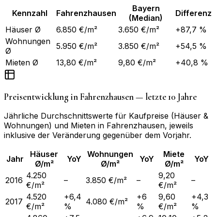
Bayern
Kennzahl
Fahrenzhausen
Differenz
(Median)
Häuser Ø
6.850 €/m²
3.650 €/m²
+87,7 %
Wohnungen
5.950 €/m²
3.850 €/m²
+54,5 %
Ø
Mieten Ø
13,80 €/m²
9,80 €/m²
+40,8 %
Preisentwicklung in
Fahrenzhausen
— letzte 10 Jahre
Jährliche Durchschnittswerte für Kaufpreise (Häuser &
Wohnungen) und Mieten in
Fahrenzhausen
, jeweils
inklusive der Veränderung gegenüber dem Vorjahr.
Häuser
Wohnungen
Miete
Jahr
YoY
YoY
YoY
Ø/m²
Ø/m²
Ø/m²
4.250
9,20
2016
–
3.850 €/m²
–
–
€/m²
€/m²
4.520
+6,4
+6
9,60
+4,3
2017
4.080 €/m²
€/m²
%
%
€/m²
%