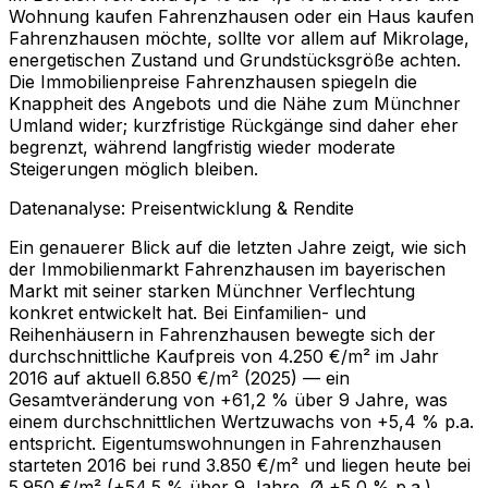
Wohnung kaufen Fahrenzhausen oder ein Haus kaufen
Fahrenzhausen möchte, sollte vor allem auf Mikrolage,
energetischen Zustand und Grundstücksgröße achten.
Die Immobilienpreise Fahrenzhausen spiegeln die
Knappheit des Angebots und die Nähe zum Münchner
Umland wider; kurzfristige Rückgänge sind daher eher
begrenzt, während langfristig wieder moderate
Steigerungen möglich bleiben.
Datenanalyse: Preisentwicklung & Rendite
Ein genauerer Blick auf die letzten Jahre zeigt, wie sich
der Immobilienmarkt Fahrenzhausen im bayerischen
Markt mit seiner starken Münchner Verflechtung
konkret entwickelt hat. Bei Einfamilien- und
Reihenhäusern in Fahrenzhausen bewegte sich der
durchschnittliche Kaufpreis von 4.250 €/m² im Jahr
2016 auf aktuell 6.850 €/m² (2025) — ein
Gesamtveränderung von +61,2 % über 9 Jahre, was
einem durchschnittlichen Wertzuwachs von +5,4 % p.a.
entspricht. Eigentumswohnungen in Fahrenzhausen
starteten 2016 bei rund 3.850 €/m² und liegen heute bei
5.950 €/m² (+54,5 % über 9 Jahre, Ø +5,0 % p.a.).