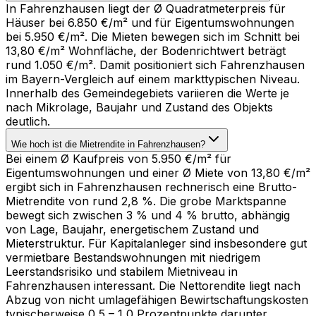
In Fahrenzhausen liegt der Ø Quadratmeterpreis für
Häuser bei 6.850 €/m² und für Eigentumswohnungen
bei 5.950 €/m². Die Mieten bewegen sich im Schnitt bei
13,80 €/m² Wohnfläche, der Bodenrichtwert beträgt
rund 1.050 €/m². Damit positioniert sich Fahrenzhausen
im Bayern-Vergleich auf einem markttypischen Niveau.
Innerhalb des Gemeindegebiets variieren die Werte je
nach Mikrolage, Baujahr und Zustand des Objekts
deutlich.
Wie hoch ist die Mietrendite in Fahrenzhausen?
Bei einem Ø Kaufpreis von 5.950 €/m² für
Eigentumswohnungen und einer Ø Miete von 13,80 €/m²
ergibt sich in Fahrenzhausen rechnerisch eine Brutto-
Mietrendite von rund 2,8 %. Die grobe Marktspanne
bewegt sich zwischen 3 % und 4 % brutto, abhängig
von Lage, Baujahr, energetischem Zustand und
Mieterstruktur. Für Kapitalanleger sind insbesondere gut
vermietbare Bestandswohnungen mit niedrigem
Leerstandsrisiko und stabilem Mietniveau in
Fahrenzhausen interessant. Die Nettorendite liegt nach
Abzug von nicht umlagefähigen Bewirtschaftungskosten
typischerweise 0,5 – 1,0 Prozentpunkte darunter.