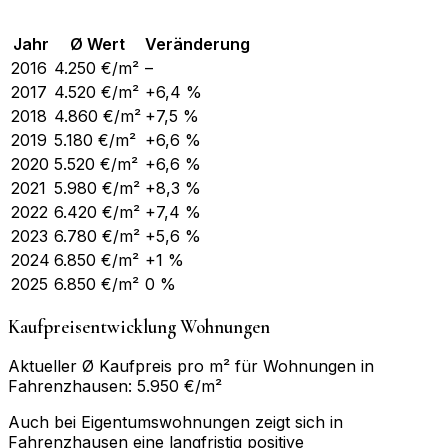
Jahr
Ø Wert
Veränderung
2016
4.250
€/m²
–
2017
4.520
€/m²
+6,4 %
2018
4.860
€/m²
+7,5 %
2019
5.180
€/m²
+6,6 %
2020
5.520
€/m²
+6,6 %
2021
5.980
€/m²
+8,3 %
2022
6.420
€/m²
+7,4 %
2023
6.780
€/m²
+5,6 %
2024
6.850
€/m²
+1 %
2025
6.850
€/m²
0 %
Kaufpreisentwicklung Wohnungen
Aktueller Ø Kaufpreis pro m² für Wohnungen in
Fahrenzhausen: 5.950 €/m²
Auch bei Eigentumswohnungen zeigt sich in
Fahrenzhausen eine langfristig positive