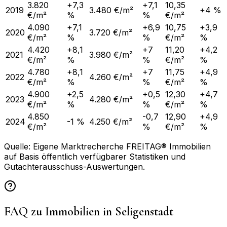
3.820
+7,3
+7,1
10,35
2019
3.480 €/m²
+4 %
€/m²
%
%
€/m²
4.090
+7,1
+6,9
10,75
+3,9
2020
3.720 €/m²
€/m²
%
%
€/m²
%
4.420
+8,1
+7
11,20
+4,2
2021
3.980 €/m²
€/m²
%
%
€/m²
%
4.780
+8,1
+7
11,75
+4,9
2022
4.260 €/m²
€/m²
%
%
€/m²
%
4.900
+2,5
+0,5
12,30
+4,7
2023
4.280 €/m²
€/m²
%
%
€/m²
%
4.850
-0,7
12,90
+4,9
2024
-1 %
4.250 €/m²
€/m²
%
€/m²
%
Quelle: Eigene Marktrecherche FREITAG® Immobilien
auf Basis öffentlich verfügbarer Statistiken und
Gutachterausschuss-Auswertungen.
FAQ zu Immobilien in
Seligenstadt