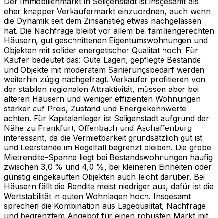
Der Immobilienmarkt in Seligenstadt ist insgesamt als
eher knapper Verkäufermarkt einzuordnen, auch wenn
die Dynamik seit dem Zinsanstieg etwas nachgelassen
hat. Die Nachfrage bleibt vor allem bei familiengerechten
Häusern, gut geschnittenen Eigentumswohnungen und
Objekten mit solider energetischer Qualität hoch. Für
Käufer bedeutet das: Gute Lagen, gepflegte Bestände
und Objekte mit moderatem Sanierungsbedarf werden
weiterhin zügig nachgefragt. Verkäufer profitieren von
der stabilen regionalen Attraktivität, müssen aber bei
älteren Häusern und weniger effizienten Wohnungen
stärker auf Preis, Zustand und Energiekennwerte
achten. Für Kapitalanleger ist Seligenstadt aufgrund der
Nähe zu Frankfurt, Offenbach und Aschaffenburg
interessant, da die Vermietbarkeit grundsätzlich gut ist
und Leerstände im Regelfall begrenzt bleiben. Die grobe
Mietrendite-Spanne liegt bei Bestandswohnungen häufig
zwischen 3,0 % und 4,0 %, bei kleineren Einheiten oder
günstig eingekauften Objekten auch leicht darüber. Bei
Häusern fällt die Rendite meist niedriger aus, dafür ist die
Wertstabilität in guten Wohnlagen hoch. Insgesamt
sprechen die Kombination aus Lagequalität, Nachfrage
und begrenztem Angebot für einen robusten Markt mit