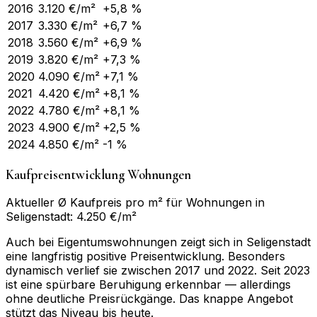
2016
3.120
€/m²
+5,8 %
2017
3.330
€/m²
+6,7 %
2018
3.560
€/m²
+6,9 %
2019
3.820
€/m²
+7,3 %
2020
4.090
€/m²
+7,1 %
2021
4.420
€/m²
+8,1 %
2022
4.780
€/m²
+8,1 %
2023
4.900
€/m²
+2,5 %
2024
4.850
€/m²
-1 %
Kaufpreisentwicklung Wohnungen
Aktueller Ø Kaufpreis pro m² für Wohnungen in
Seligenstadt: 4.250 €/m²
Auch bei Eigentumswohnungen zeigt sich in Seligenstadt
eine langfristig positive Preisentwicklung. Besonders
dynamisch verlief sie zwischen 2017 und 2022. Seit 2023
ist eine spürbare Beruhigung erkennbar — allerdings
ohne deutliche Preisrückgänge. Das knappe Angebot
stützt das Niveau bis heute.