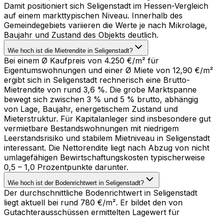
Damit positioniert sich Seligenstadt im Hessen-Vergleich
auf einem markttypischen Niveau. Innerhalb des
Gemeindegebiets variieren die Werte je nach Mikrolage,
Baujahr und Zustand des Objekts deutlich.
Wie hoch ist die Mietrendite in Seligenstadt?
Bei einem Ø Kaufpreis von 4.250 €/m² für
Eigentumswohnungen und einer Ø Miete von 12,90 €/m²
ergibt sich in Seligenstadt rechnerisch eine Brutto-
Mietrendite von rund 3,6 %. Die grobe Marktspanne
bewegt sich zwischen 3 % und 5 % brutto, abhängig
von Lage, Baujahr, energetischem Zustand und
Mieterstruktur. Für Kapitalanleger sind insbesondere gut
vermietbare Bestandswohnungen mit niedrigem
Leerstandsrisiko und stabilem Mietniveau in Seligenstadt
interessant. Die Nettorendite liegt nach Abzug von nicht
umlagefähigen Bewirtschaftungskosten typischerweise
0,5 – 1,0 Prozentpunkte darunter.
Wie hoch ist der Bodenrichtwert in Seligenstadt?
Der durchschnittliche Bodenrichtwert in Seligenstadt
liegt aktuell bei rund 780 €/m². Er bildet den von
Gutachterausschüssen ermittelten Lagewert für