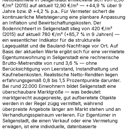
€/m² (2015) auf aktuell 12,90 €/m² — +44,9 % über 9
Jahre bzw. Ø +4,2 % p.a.. Für Vermieter sichert die
kontinuierliche Mietsteigerung eine planbare Anpassung
an Inflation und Bewirtschaftungskosten. Der
Bodenrichtwert in Seligenstadt stieg von 420 €/m²
(2015) auf aktuell 780 €/m² (+85,7 % in 9 Jahren) —
ein wesentlicher Indikator für die strukturelle
Lagequalität und die Bauland-Nachfrage vor Ort. Auf
Basis der aktuellen Werte ergibt sich für eine vermietete
Eigentumswohnung in Seligenstadt eine rechnerische
Brutto-Mietrendite von rund 3,6 % — ohne
Berücksichtigung von Leerstand, Instandhaltung und
Kaufnebenkosten. Realistische Netto-Renditen liegen
erfahrungsgemäß 0,8 bis 1,5 Prozentpunkte darunter.
Bei rund 22.000 Einwohnern bildet Seligenstadt eine
überschaubare Marktgröße — was bedeutet:
marktgerecht ausgepreiste, gut aufbereitete Objekte
werden in der Regel zügig vermittelt, während
überpreiste Angebote länger am Markt stehen und an
Verhandlungsspielraum verlieren. Für Eigentümer in
Seligenstadt, die einen Verkauf oder eine Vermietung
erwägen, ist eine individuelle, datenbasierte