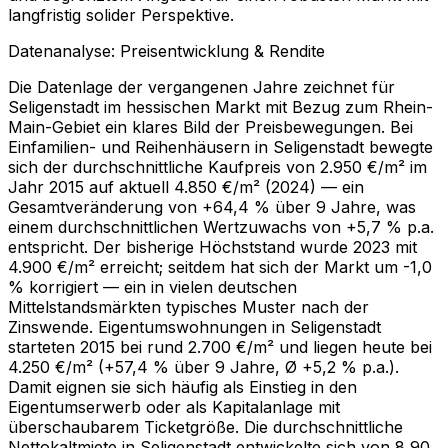
langfristig solider Perspektive.
Datenanalyse: Preisentwicklung & Rendite
Die Datenlage der vergangenen Jahre zeichnet für
Seligenstadt im hessischen Markt mit Bezug zum Rhein-
Main-Gebiet ein klares Bild der Preisbewegungen. Bei
Einfamilien- und Reihenhäusern in Seligenstadt bewegte
sich der durchschnittliche Kaufpreis von 2.950 €/m² im
Jahr 2015 auf aktuell 4.850 €/m² (2024) — ein
Gesamtveränderung von +64,4 % über 9 Jahre, was
einem durchschnittlichen Wertzuwachs von +5,7 % p.a.
entspricht. Der bisherige Höchststand wurde 2023 mit
4.900 €/m² erreicht; seitdem hat sich der Markt um -1,0
% korrigiert — ein in vielen deutschen
Mittelstandsmärkten typisches Muster nach der
Zinswende. Eigentumswohnungen in Seligenstadt
starteten 2015 bei rund 2.700 €/m² und liegen heute bei
4.250 €/m² (+57,4 % über 9 Jahre, Ø +5,2 % p.a.).
Damit eignen sie sich häufig als Einstieg in den
Eigentumserwerb oder als Kapitalanlage mit
überschaubarem Ticketgröße. Die durchschnittliche
Nettokaltmiete in Seligenstadt entwickelte sich von 8,90