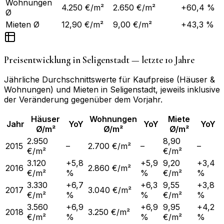
Wohnungen
4.250 €/m²
2.650 €/m²
+60,4 %
Ø
Mieten Ø
12,90 €/m²
9,00 €/m²
+43,3 %
Preisentwicklung in
Seligenstadt
— letzte 10 Jahre
Jährliche Durchschnittswerte für Kaufpreise (Häuser &
Wohnungen) und Mieten in
Seligenstadt
, jeweils inklusive
der Veränderung gegenüber dem Vorjahr.
Häuser
Wohnungen
Miete
Jahr
YoY
YoY
YoY
Ø/m²
Ø/m²
Ø/m²
2.950
8,90
2015
–
2.700 €/m²
–
–
€/m²
€/m²
3.120
+5,8
+5,9
9,20
+3,4
2016
2.860 €/m²
€/m²
%
%
€/m²
%
3.330
+6,7
+6,3
9,55
+3,8
2017
3.040 €/m²
€/m²
%
%
€/m²
%
3.560
+6,9
+6,9
9,95
+4,2
2018
3.250 €/m²
€/m²
%
%
€/m²
%