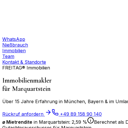
WhatsApp
Nießbrauch
Immobilien
Team
Kontakt & Standorte
FREITAG® Immobilien
Immobilienmakler
für
Marquartstein
Über 15 Jahre Erfahrung in München, Bayern & im Umland
Rückruf anfordern
+49 89 158 90 140
⌀ Mietrendite
in
Marquartstein
:
2,59 %
Berechnet als D
Gutachterausschusses für
Marquartstein
.