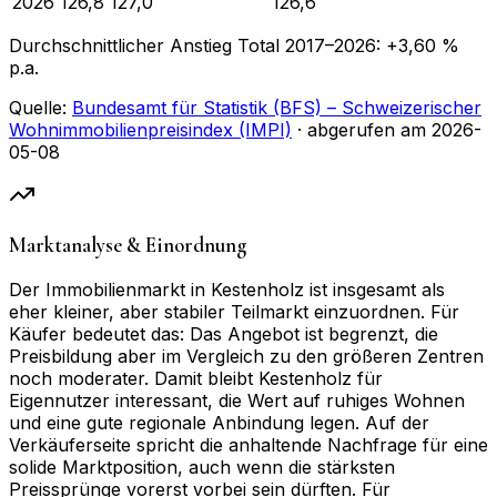
2026
126,8
127,0
126,6
Durchschnittlicher Anstieg Total
2017
–
2026
:
+
3,60
%
p.a.
Quelle:
Bundesamt für Statistik (BFS) – Schweizerischer
Wohnimmobilienpreisindex (IMPI)
· abgerufen am
2026-
05-08
Marktanalyse & Einordnung
Der Immobilienmarkt in Kestenholz ist insgesamt als
eher kleiner, aber stabiler Teilmarkt einzuordnen. Für
Käufer bedeutet das: Das Angebot ist begrenzt, die
Preisbildung aber im Vergleich zu den größeren Zentren
noch moderater. Damit bleibt Kestenholz für
Eigennutzer interessant, die Wert auf ruhiges Wohnen
und eine gute regionale Anbindung legen. Auf der
Verkäuferseite spricht die anhaltende Nachfrage für eine
solide Marktposition, auch wenn die stärksten
Preissprünge vorerst vorbei sein dürften. Für