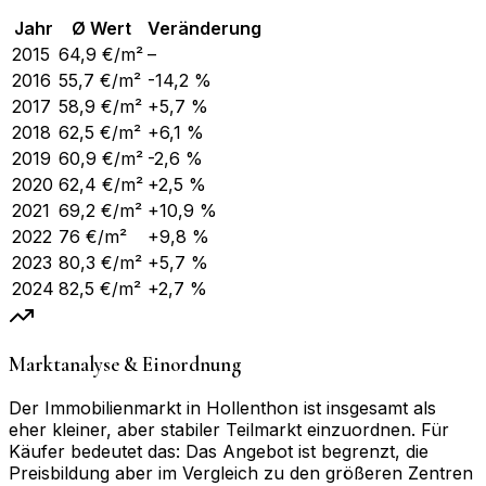
Jahr
Ø Wert
Veränderung
2015
64,9
€/m²
–
2016
55,7
€/m²
-14,2 %
2017
58,9
€/m²
+5,7 %
2018
62,5
€/m²
+6,1 %
2019
60,9
€/m²
-2,6 %
2020
62,4
€/m²
+2,5 %
2021
69,2
€/m²
+10,9 %
2022
76
€/m²
+9,8 %
2023
80,3
€/m²
+5,7 %
2024
82,5
€/m²
+2,7 %
Marktanalyse & Einordnung
Der Immobilienmarkt in Hollenthon ist insgesamt als
eher kleiner, aber stabiler Teilmarkt einzuordnen. Für
Käufer bedeutet das: Das Angebot ist begrenzt, die
Preisbildung aber im Vergleich zu den größeren Zentren