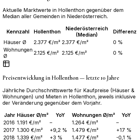
Aktuelle Marktwerte in
Hollenthon
gegenüber dem
Median aller Gemeinden in
Niederösterreich
.
Niederösterreich
Kennzahl
Hollenthon
Differenz
(Median)
Häuser Ø
2.377 €/m²
2.377 €/m²
0 %
Wohnungen
2.125 €/m²
2.125 €/m²
0 %
Ø
Preisentwicklung in
Hollenthon
— letzte 10 Jahre
Jährliche Durchschnittswerte für Kaufpreise (Häuser &
Wohnungen) und Mieten in
Hollenthon
, jeweils inklusive
der Veränderung gegenüber dem Vorjahr.
Jahr
Häuser Ø/m²
YoY
Wohnungen Ø/m²
YoY
2016
1.191 €/m²
–
1.264 €/m²
–
2017
1.300 €/m²
+9,2 %
1.479 €/m²
+17 %
2018
1.339 €/m²
+3 %
1.477 €/m²
-0,1 %