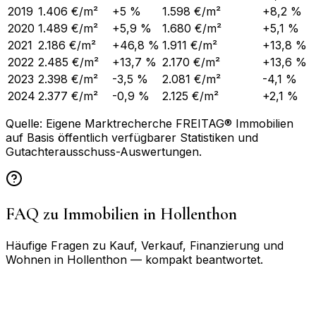
2019
1.406 €/m²
+5 %
1.598 €/m²
+8,2 %
2020
1.489 €/m²
+5,9 %
1.680 €/m²
+5,1 %
2021
2.186 €/m²
+46,8 %
1.911 €/m²
+13,8 %
2022
2.485 €/m²
+13,7 %
2.170 €/m²
+13,6 %
2023
2.398 €/m²
-3,5 %
2.081 €/m²
-4,1 %
2024
2.377 €/m²
-0,9 %
2.125 €/m²
+2,1 %
Quelle: Eigene Marktrecherche FREITAG® Immobilien
auf Basis öffentlich verfügbarer Statistiken und
Gutachterausschuss-Auswertungen.
FAQ zu Immobilien in
Hollenthon
Häufige Fragen zu Kauf, Verkauf, Finanzierung und
Wohnen in
Hollenthon
— kompakt beantwortet.