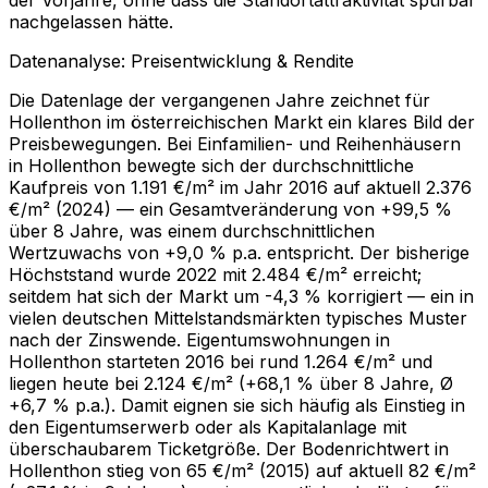
der Vorjahre, ohne dass die Standortattraktivität spürbar
nachgelassen hätte.
Datenanalyse: Preisentwicklung & Rendite
Die Datenlage der vergangenen Jahre zeichnet für
Hollenthon im österreichischen Markt ein klares Bild der
Preisbewegungen. Bei Einfamilien- und Reihenhäusern
in Hollenthon bewegte sich der durchschnittliche
Kaufpreis von 1.191 €/m² im Jahr 2016 auf aktuell 2.376
€/m² (2024) — ein Gesamtveränderung von +99,5 %
über 8 Jahre, was einem durchschnittlichen
Wertzuwachs von +9,0 % p.a. entspricht. Der bisherige
Höchststand wurde 2022 mit 2.484 €/m² erreicht;
seitdem hat sich der Markt um -4,3 % korrigiert — ein in
vielen deutschen Mittelstandsmärkten typisches Muster
nach der Zinswende. Eigentumswohnungen in
Hollenthon starteten 2016 bei rund 1.264 €/m² und
liegen heute bei 2.124 €/m² (+68,1 % über 8 Jahre, Ø
+6,7 % p.a.). Damit eignen sie sich häufig als Einstieg in
den Eigentumserwerb oder als Kapitalanlage mit
überschaubarem Ticketgröße. Der Bodenrichtwert in
Hollenthon stieg von 65 €/m² (2015) auf aktuell 82 €/m²