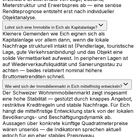
Mieterstruktur und Erwerbspreis ab — eine seriöse
Renditeprognose entsteht erst nach individueller
Objektanalyse.
Lohnt sich eine Immobilie in Eich als Kapitalanlage?
Kleinere Gemeinden wie Eich eignen sich als
Kapitalanlage vor allem dann, wenn die lokale
Nachfrage strukturell intakt ist (Pendlerlage, touristische
Lage, gute Verkehrsanbindung) und das Objekt eine
solide Vermietbarkeit aufweist. In peripheren Lagen ist
auf Wiederverkaufsliquidität und Sanierungsstau zu
achten — beides relativiert nominal höhere
Bruttomietrenditen schnell.
Wie wird sich der Immobilienmarkt in Eich mittelfristig entwickeln?
Der Schweizer Wohnimmobilienmarkt zeigt insgesamt
eine hohe Stabilität — gestützt durch knappes Angebot,
restriktive Kreditregeln und stabile Nachfrage. Für Eich
hängt die mittelfristige Entwicklung stark von der lokalen
Bevölkerungs- und Beschäftigungsdynamik ab.
Aussagen über konkrete künftige Quadratmeterpreise
wären unseriös — die Indikatoren sprechen aktuell
jedoch für ein eher stabiles Preisniveau.