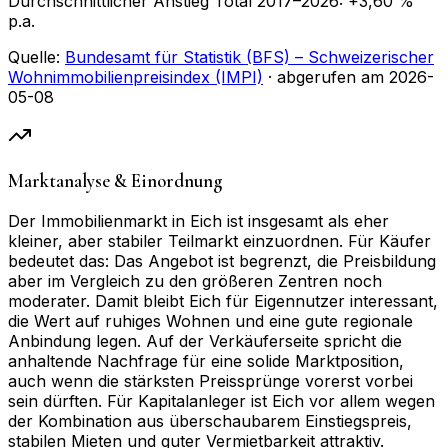
Durchschnittlicher Anstieg Total
2017
–
2026
:
+
3,60
%
p.a.
Quelle:
Bundesamt für Statistik (BFS) – Schweizerischer
Wohnimmobilienpreisindex (IMPI)
· abgerufen am
2026-
05-08
Marktanalyse & Einordnung
Der Immobilienmarkt in Eich ist insgesamt als eher
kleiner, aber stabiler Teilmarkt einzuordnen. Für Käufer
bedeutet das: Das Angebot ist begrenzt, die Preisbildung
aber im Vergleich zu den größeren Zentren noch
moderater. Damit bleibt Eich für Eigennutzer interessant,
die Wert auf ruhiges Wohnen und eine gute regionale
Anbindung legen. Auf der Verkäuferseite spricht die
anhaltende Nachfrage für eine solide Marktposition,
auch wenn die stärksten Preissprünge vorerst vorbei
sein dürften. Für Kapitalanleger ist Eich vor allem wegen
der Kombination aus überschaubarem Einstiegspreis,
stabilen Mieten und guter Vermietbarkeit attraktiv.