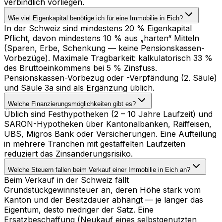
verbindlich vorliegen.
Wie viel Eigenkapital benötige ich für eine Immobilie in Eich?
In der Schweiz sind mindestens 20 % Eigenkapital
Pflicht, davon mindestens 10 % aus „harten“ Mitteln
(Sparen, Erbe, Schenkung — keine Pensionskassen-
Vorbezüge). Maximale Tragbarkeit: kalkulatorisch 33 %
des Bruttoeinkommens bei 5 % Zinsfuss.
Pensionskassen-Vorbezug oder -Verpfändung (2. Säule)
und Säule 3a sind als Ergänzung üblich.
Welche Finanzierungsmöglichkeiten gibt es?
Üblich sind Festhypotheken (2 – 10 Jahre Laufzeit) und
SARON-Hypotheken über Kantonalbanken, Raiffeisen,
UBS, Migros Bank oder Versicherungen. Eine Aufteilung
in mehrere Tranchen mit gestaffelten Laufzeiten
reduziert das Zinsänderungsrisiko.
Welche Steuern fallen beim Verkauf einer Immobilie in Eich an?
Beim Verkauf in der Schweiz fällt
Grundstückgewinnsteuer an, deren Höhe stark vom
Kanton und der Besitzdauer abhängt — je länger das
Eigentum, desto niedriger der Satz. Eine
Ersatzbeschaffung (Neukauf eines selbstgenutzten