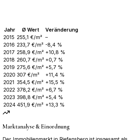
Jahr
Ø Wert
Veränderung
2015
255,1
€/m²
–
2016
233,7
€/m²
-8,4 %
2017
258,9
€/m²
+10,8 %
2018
260,7
€/m²
+0,7 %
2019
275,6
€/m²
+5,7 %
2020
307
€/m²
+11,4 %
2021
354,5
€/m²
+15,5 %
2022
378,2
€/m²
+6,7 %
2023
398,8
€/m²
+5,4 %
2024
451,9
€/m²
+13,3 %
Marktanalyse & Einordnung
Der Immobilienmarkt in Riefensberg ist insgesamt als