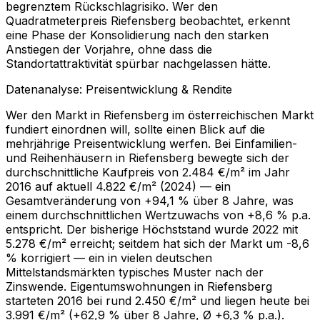
begrenztem Rückschlagrisiko. Wer den
Quadratmeterpreis Riefensberg beobachtet, erkennt
eine Phase der Konsolidierung nach den starken
Anstiegen der Vorjahre, ohne dass die
Standortattraktivität spürbar nachgelassen hätte.
Datenanalyse: Preisentwicklung & Rendite
Wer den Markt in Riefensberg im österreichischen Markt
fundiert einordnen will, sollte einen Blick auf die
mehrjährige Preisentwicklung werfen. Bei Einfamilien-
und Reihenhäusern in Riefensberg bewegte sich der
durchschnittliche Kaufpreis von 2.484 €/m² im Jahr
2016 auf aktuell 4.822 €/m² (2024) — ein
Gesamtveränderung von +94,1 % über 8 Jahre, was
einem durchschnittlichen Wertzuwachs von +8,6 % p.a.
entspricht. Der bisherige Höchststand wurde 2022 mit
5.278 €/m² erreicht; seitdem hat sich der Markt um -8,6
% korrigiert — ein in vielen deutschen
Mittelstandsmärkten typisches Muster nach der
Zinswende. Eigentumswohnungen in Riefensberg
starteten 2016 bei rund 2.450 €/m² und liegen heute bei
3.991 €/m² (+62,9 % über 8 Jahre, Ø +6,3 % p.a.).