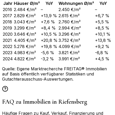
Jahr
Häuser Ø/m²
YoY
Wohnungen Ø/m²
YoY
2016
2.484 €/m²
–
2.450 €/m²
–
2017
2.829 €/m²
+13,9 %
2.615 €/m²
+6,7 %
2018
3.043 €/m²
+7,6 %
2.760 €/m²
+5,5 %
2019
3.299 €/m²
+8,4 %
2.994 €/m²
+8,5 %
2020
3.646 €/m²
+10,5 %
3.296 €/m²
+10,1 %
2021
4.405 €/m²
+20,8 %
3.752 €/m²
+13,8 %
2022
5.278 €/m²
+19,8 %
4.099 €/m²
+9,2 %
2023
4.983 €/m²
-5,6 %
3.821 €/m²
-6,8 %
2024
4.822 €/m²
-3,2 %
3.991 €/m²
+4,5 %
Quelle: Eigene Marktrecherche FREITAG® Immobilien
auf Basis öffentlich verfügbarer Statistiken und
Gutachterausschuss-Auswertungen.
FAQ zu Immobilien in
Riefensberg
Häufige Fragen zu Kauf, Verkauf, Finanzierung und