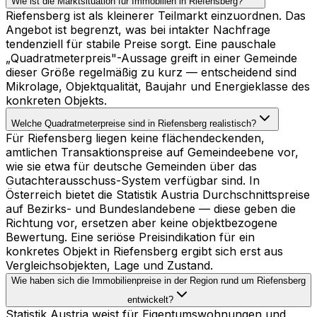
Wie ist die Marktsituation für Immobilien in Riefensberg?
Riefensberg ist als kleinerer Teilmarkt einzuordnen. Das
Angebot ist begrenzt, was bei intakter Nachfrage
tendenziell für stabile Preise sorgt. Eine pauschale
„Quadratmeterpreis"-Aussage greift in einer Gemeinde
dieser Größe regelmäßig zu kurz — entscheidend sind
Mikrolage, Objektqualität, Baujahr und Energieklasse des
konkreten Objekts.
Welche Quadratmeterpreise sind in Riefensberg realistisch?
Für Riefensberg liegen keine flächendeckenden,
amtlichen Transaktionspreise auf Gemeindeebene vor,
wie sie etwa für deutsche Gemeinden über das
Gutachterausschuss-System verfügbar sind. In
Österreich bietet die Statistik Austria Durchschnittspreise
auf Bezirks- und Bundeslandebene — diese geben die
Richtung vor, ersetzen aber keine objektbezogene
Bewertung. Eine seriöse Preisindikation für ein
konkretes Objekt in Riefensberg ergibt sich erst aus
Vergleichsobjekten, Lage und Zustand.
Wie haben sich die Immobilienpreise in der Region rund um Riefensberg
entwickelt?
Statistik Austria weist für Eigentumswohnungen und