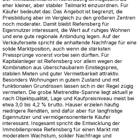
eher kleiner, aber stabiler Teilmarkt einzuordnen. Für
Käufer bedeutet das: Das Angebot ist begrenzt, die
Preisbildung aber im Vergleich zu den größeren Zentren
noch moderater. Damit bleibt Riefensberg für
Eigennutzer interessant, die Wert auf ruhiges Wohnen
und eine gute regionale Anbindung legen. Auf der
Verkäuferseite spricht die anhaltende Nachfrage für eine
solide Marktposition, auch wenn die stärksten
Preissprünge vorerst vorbei sein dürften. Für
Kapitalanleger ist Riefensberg vor allem wegen der
Kombination aus überschaubarem Einstiegspreis,
stabilen Mieten und guter Vermietbarkeit attraktiv.
Besonders Wohnungen in gutem Zustand und mit
funktionalen Grundrissen lassen sich in der Regel zügig
vermieten. Die grobe Mietrendite-Spanne liegt aktuell je
nach Objektqualität, Lage und Kaufpreisniveau meist bei
etwa 3,0 bis 4,2 % brutto. Häuser erzielen häufig
niedrigere Renditen, sind dafür aber für langfristige
Eigennutzer und vermögensorientierte Käufer
interessant. Insgesamt spricht die Entwicklung der
Immobilienpreise Riefensberg für einen Markt mit
moderatem Wachstum, solider Nachfrage und