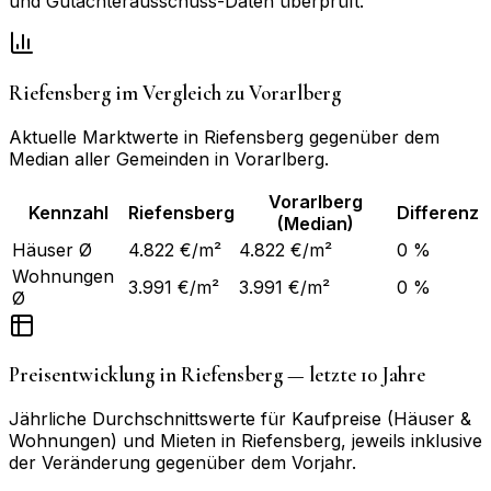
und Gutachterausschuss-Daten überprüft.
Riefensberg
im Vergleich zu
Vorarlberg
Aktuelle Marktwerte in
Riefensberg
gegenüber dem
Median aller Gemeinden in
Vorarlberg
.
Vorarlberg
Kennzahl
Riefensberg
Differenz
(Median)
Häuser Ø
4.822 €/m²
4.822 €/m²
0 %
Wohnungen
3.991 €/m²
3.991 €/m²
0 %
Ø
Preisentwicklung in
Riefensberg
— letzte 10 Jahre
Jährliche Durchschnittswerte für Kaufpreise (Häuser &
Wohnungen) und Mieten in
Riefensberg
, jeweils inklusive
der Veränderung gegenüber dem Vorjahr.