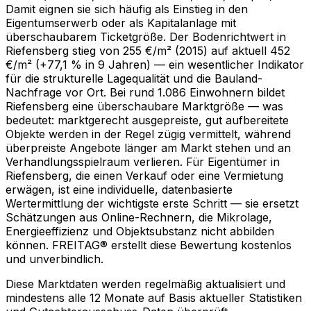
Damit eignen sie sich häufig als Einstieg in den
Eigentumserwerb oder als Kapitalanlage mit
überschaubarem Ticketgröße. Der Bodenrichtwert in
Riefensberg stieg von 255 €/m² (2015) auf aktuell 452
€/m² (+77,1 % in 9 Jahren) — ein wesentlicher Indikator
für die strukturelle Lagequalität und die Bauland-
Nachfrage vor Ort. Bei rund 1.086 Einwohnern bildet
Riefensberg eine überschaubare Marktgröße — was
bedeutet: marktgerecht ausgepreiste, gut aufbereitete
Objekte werden in der Regel zügig vermittelt, während
überpreiste Angebote länger am Markt stehen und an
Verhandlungsspielraum verlieren. Für Eigentümer in
Riefensberg, die einen Verkauf oder eine Vermietung
erwägen, ist eine individuelle, datenbasierte
Wertermittlung der wichtigste erste Schritt — sie ersetzt
Schätzungen aus Online-Rechnern, die Mikrolage,
Energieeffizienz und Objektsubstanz nicht abbilden
können. FREITAG® erstellt diese Bewertung kostenlos
und unverbindlich.
Diese Marktdaten werden regelmäßig aktualisiert und
mindestens alle 12 Monate auf Basis aktueller Statistiken