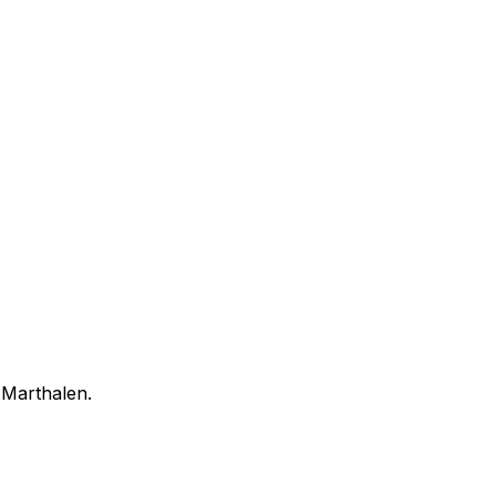
n
Marthalen
.