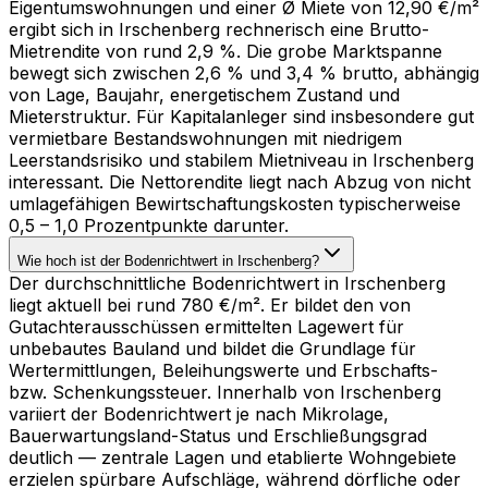
Eigentumswohnungen und einer Ø Miete von 12,90 €/m²
ergibt sich in Irschenberg rechnerisch eine Brutto-
Mietrendite von rund 2,9 %. Die grobe Marktspanne
bewegt sich zwischen 2,6 % und 3,4 % brutto, abhängig
von Lage, Baujahr, energetischem Zustand und
Mieterstruktur. Für Kapitalanleger sind insbesondere gut
vermietbare Bestandswohnungen mit niedrigem
Leerstandsrisiko und stabilem Mietniveau in Irschenberg
interessant. Die Nettorendite liegt nach Abzug von nicht
umlagefähigen Bewirtschaftungskosten typischerweise
0,5 – 1,0 Prozentpunkte darunter.
Wie hoch ist der Bodenrichtwert in Irschenberg?
Der durchschnittliche Bodenrichtwert in Irschenberg
liegt aktuell bei rund 780 €/m². Er bildet den von
Gutachterausschüssen ermittelten Lagewert für
unbebautes Bauland und bildet die Grundlage für
Wertermittlungen, Beleihungswerte und Erbschafts-
bzw. Schenkungssteuer. Innerhalb von Irschenberg
variiert der Bodenrichtwert je nach Mikrolage,
Bauerwartungsland-Status und Erschließungsgrad
deutlich — zentrale Lagen und etablierte Wohngebiete
erzielen spürbare Aufschläge, während dörfliche oder