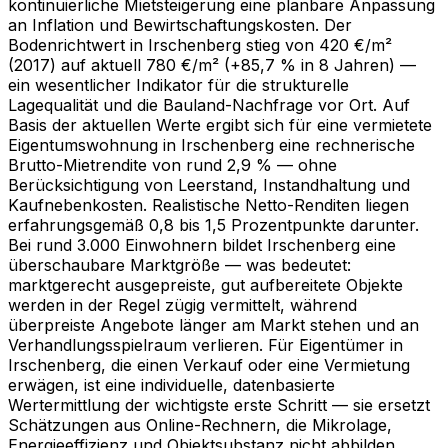
kontinuierliche Mietsteigerung eine planbare Anpassung
an Inflation und Bewirtschaftungskosten. Der
Bodenrichtwert in Irschenberg stieg von 420 €/m²
(2017) auf aktuell 780 €/m² (+85,7 % in 8 Jahren) —
ein wesentlicher Indikator für die strukturelle
Lagequalität und die Bauland-Nachfrage vor Ort. Auf
Basis der aktuellen Werte ergibt sich für eine vermietete
Eigentumswohnung in Irschenberg eine rechnerische
Brutto-Mietrendite von rund 2,9 % — ohne
Berücksichtigung von Leerstand, Instandhaltung und
Kaufnebenkosten. Realistische Netto-Renditen liegen
erfahrungsgemäß 0,8 bis 1,5 Prozentpunkte darunter.
Bei rund 3.000 Einwohnern bildet Irschenberg eine
überschaubare Marktgröße — was bedeutet:
marktgerecht ausgepreiste, gut aufbereitete Objekte
werden in der Regel zügig vermittelt, während
überpreiste Angebote länger am Markt stehen und an
Verhandlungsspielraum verlieren. Für Eigentümer in
Irschenberg, die einen Verkauf oder eine Vermietung
erwägen, ist eine individuelle, datenbasierte
Wertermittlung der wichtigste erste Schritt — sie ersetzt
Schätzungen aus Online-Rechnern, die Mikrolage,
Energieeffizienz und Objektsubstanz nicht abbilden