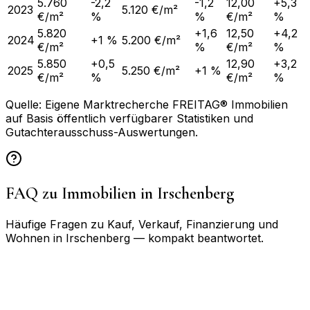
5.760
-2,2
-1,2
12,00
+5,3
2023
5.120 €/m²
€/m²
%
%
€/m²
%
5.820
+1,6
12,50
+4,2
2024
+1 %
5.200 €/m²
€/m²
%
€/m²
%
5.850
+0,5
12,90
+3,2
2025
5.250 €/m²
+1 %
€/m²
%
€/m²
%
Quelle: Eigene Marktrecherche FREITAG® Immobilien
auf Basis öffentlich verfügbarer Statistiken und
Gutachterausschuss-Auswertungen.
FAQ zu Immobilien in
Irschenberg
Häufige Fragen zu Kauf, Verkauf, Finanzierung und
Wohnen in
Irschenberg
— kompakt beantwortet.