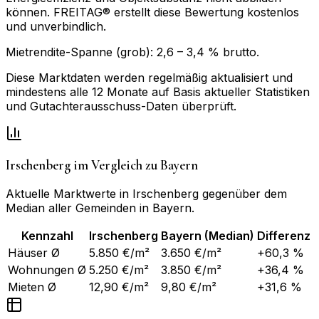
können. FREITAG® erstellt diese Bewertung kostenlos
und unverbindlich.
Mietrendite-Spanne (grob):
2,6
–
3,4
% brutto.
Diese Marktdaten werden regelmäßig aktualisiert und
mindestens alle 12 Monate auf Basis aktueller Statistiken
und Gutachterausschuss-Daten überprüft.
Irschenberg
im Vergleich zu
Bayern
Aktuelle Marktwerte in
Irschenberg
gegenüber dem
Median aller Gemeinden in
Bayern
.
Kennzahl
Irschenberg
Bayern
(Median)
Differenz
Häuser Ø
5.850 €/m²
3.650 €/m²
+60,3 %
Wohnungen Ø
5.250 €/m²
3.850 €/m²
+36,4 %
Mieten Ø
12,90 €/m²
9,80 €/m²
+31,6 %