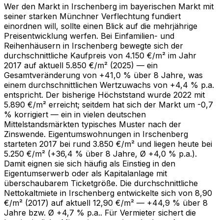
Wer den Markt in Irschenberg im bayerischen Markt mit
seiner starken Münchner Verflechtung fundiert
einordnen will, sollte einen Blick auf die mehrjährige
Preisentwicklung werfen. Bei Einfamilien- und
Reihenhäusern in Irschenberg bewegte sich der
durchschnittliche Kaufpreis von 4.150 €/m² im Jahr
2017 auf aktuell 5.850 €/m² (2025) — ein
Gesamtveränderung von +41,0 % über 8 Jahre, was
einem durchschnittlichen Wertzuwachs von +4,4 % p.a.
entspricht. Der bisherige Höchststand wurde 2022 mit
5.890 €/m² erreicht; seitdem hat sich der Markt um -0,7
% korrigiert — ein in vielen deutschen
Mittelstandsmärkten typisches Muster nach der
Zinswende. Eigentumswohnungen in Irschenberg
starteten 2017 bei rund 3.850 €/m² und liegen heute bei
5.250 €/m² (+36,4 % über 8 Jahre, Ø +4,0 % p.a.).
Damit eignen sie sich häufig als Einstieg in den
Eigentumserwerb oder als Kapitalanlage mit
überschaubarem Ticketgröße. Die durchschnittliche
Nettokaltmiete in Irschenberg entwickelte sich von 8,90
€/m² (2017) auf aktuell 12,90 €/m² — +44,9 % über 8
Jahre bzw. Ø +4,7 % p.a.. Für Vermieter sichert die