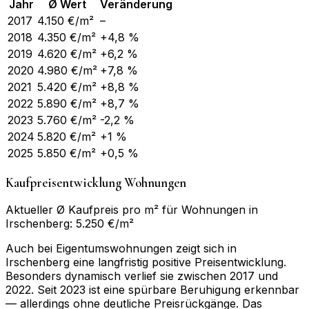
Jahr
Ø Wert
Veränderung
2017
4.150
€/m²
–
2018
4.350
€/m²
+4,8 %
2019
4.620
€/m²
+6,2 %
2020
4.980
€/m²
+7,8 %
2021
5.420
€/m²
+8,8 %
2022
5.890
€/m²
+8,7 %
2023
5.760
€/m²
-2,2 %
2024
5.820
€/m²
+1 %
2025
5.850
€/m²
+0,5 %
Kaufpreisentwicklung Wohnungen
Aktueller Ø Kaufpreis pro m² für Wohnungen in
Irschenberg: 5.250 €/m²
Auch bei Eigentumswohnungen zeigt sich in
Irschenberg eine langfristig positive Preisentwicklung.
Besonders dynamisch verlief sie zwischen 2017 und
2022. Seit 2023 ist eine spürbare Beruhigung erkennbar
— allerdings ohne deutliche Preisrückgänge. Das