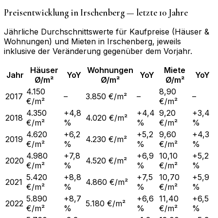
Preisentwicklung in
Irschenberg
— letzte 10 Jahre
Jährliche Durchschnittswerte für Kaufpreise (Häuser &
Wohnungen) und Mieten in
Irschenberg
, jeweils
inklusive der Veränderung gegenüber dem Vorjahr.
Häuser
Wohnungen
Miete
Jahr
YoY
YoY
YoY
Ø/m²
Ø/m²
Ø/m²
4.150
8,90
2017
–
3.850 €/m²
–
–
€/m²
€/m²
4.350
+4,8
+4,4
9,20
+3,4
2018
4.020 €/m²
€/m²
%
%
€/m²
%
4.620
+6,2
+5,2
9,60
+4,3
2019
4.230 €/m²
€/m²
%
%
€/m²
%
4.980
+7,8
+6,9
10,10
+5,2
2020
4.520 €/m²
€/m²
%
%
€/m²
%
5.420
+8,8
+7,5
10,70
+5,9
2021
4.860 €/m²
€/m²
%
%
€/m²
%
5.890
+8,7
+6,6
11,40
+6,5
2022
5.180 €/m²
€/m²
%
%
€/m²
%