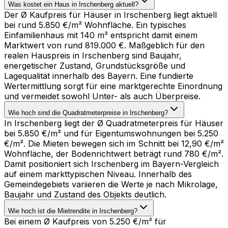
Was kostet ein Haus in Irschenberg aktuell?
Der Ø Kaufpreis für Häuser in Irschenberg liegt aktuell
bei rund 5.850 €/m² Wohnfläche. Ein typisches
Einfamilienhaus mit 140 m² entspricht damit einem
Marktwert von rund 819.000 €. Maßgeblich für den
realen Hauspreis in Irschenberg sind Baujahr,
energetischer Zustand, Grundstücksgröße und
Lagequalität innerhalb des Bayern. Eine fundierte
Wertermittlung sorgt für eine marktgerechte Einordnung
und vermeidet sowohl Unter- als auch Überpreise.
Wie hoch sind die Quadratmeterpreise in Irschenberg?
In Irschenberg liegt der Ø Quadratmeterpreis für Häuser
bei 5.850 €/m² und für Eigentumswohnungen bei 5.250
€/m². Die Mieten bewegen sich im Schnitt bei 12,90 €/m²
Wohnfläche, der Bodenrichtwert beträgt rund 780 €/m².
Damit positioniert sich Irschenberg im Bayern-Vergleich
auf einem markttypischen Niveau. Innerhalb des
Gemeindegebiets variieren die Werte je nach Mikrolage,
Baujahr und Zustand des Objekts deutlich.
Wie hoch ist die Mietrendite in Irschenberg?
Bei einem Ø Kaufpreis von 5.250 €/m² für