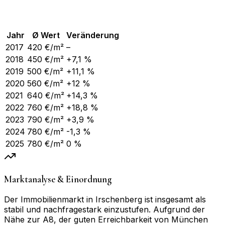
Jahr
Ø Wert
Veränderung
2017
420
€/m²
–
2018
450
€/m²
+7,1 %
2019
500
€/m²
+11,1 %
2020
560
€/m²
+12 %
2021
640
€/m²
+14,3 %
2022
760
€/m²
+18,8 %
2023
790
€/m²
+3,9 %
2024
780
€/m²
-1,3 %
2025
780
€/m²
0 %
Marktanalyse & Einordnung
Der Immobilienmarkt in Irschenberg ist insgesamt als
stabil und nachfragestark einzustufen. Aufgrund der
Nähe zur A8, der guten Erreichbarkeit von München