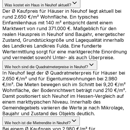
Was kostet ein Haus in Neuhof aktuell?
Der Ø Kaufpreis für Häuser in Neuhof liegt aktuell bei
rund 2.650 €/m² Wohnfläche. Ein typisches
Einfamilienhaus mit 140 m² entspricht damit einem
Marktwert von rund 371.000 €. Maßgeblich für den
realen Hauspreis in Neuhof sind Baujahr, energetischer
Zustand, Grundstücksgröße und Lagequalität innerhalb
des Landkreis Landkreis Fulda. Eine fundierte
Wertermittlung sorgt für eine marktgerechte Einordnung
und vermeidet sowohl Unter- als auch Überpreise.
Wie hoch sind die Quadratmeterpreise in Neuhof?
In Neuhof liegt der Ø Quadratmeterpreis für Häuser bei
2.650 €/m² und für Eigentumswohnungen bei 2.980
€/m². Die Mieten bewegen sich im Schnitt bei 9,20 €/m²
Wohnfläche, der Bodenrichtwert beträgt rund 210 €/m².
Damit positioniert sich Neuhof im Hessen-Vergleich auf
einem markttypischen Niveau. Innerhalb des
Gemeindegebiets variieren die Werte je nach Mikrolage,
Baujahr und Zustand des Objekts deutlich.
Wie hoch ist die Mietrendite in Neuhof?
Bei einem Ø Kaufpreis von 2.980 €/m² für