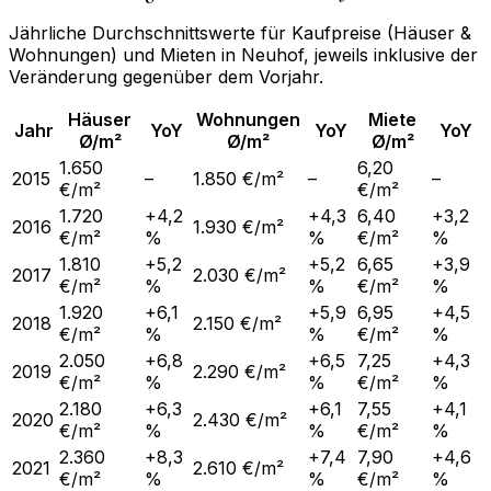
Jährliche Durchschnittswerte für Kaufpreise (Häuser &
Wohnungen) und Mieten in
Neuhof
, jeweils inklusive der
Veränderung gegenüber dem Vorjahr.
Häuser
Wohnungen
Miete
Jahr
YoY
YoY
YoY
Ø/m²
Ø/m²
Ø/m²
1.650
6,20
2015
–
1.850 €/m²
–
–
€/m²
€/m²
1.720
+4,2
+4,3
6,40
+3,2
2016
1.930 €/m²
€/m²
%
%
€/m²
%
1.810
+5,2
+5,2
6,65
+3,9
2017
2.030 €/m²
€/m²
%
%
€/m²
%
1.920
+6,1
+5,9
6,95
+4,5
2018
2.150 €/m²
€/m²
%
%
€/m²
%
2.050
+6,8
+6,5
7,25
+4,3
2019
2.290 €/m²
€/m²
%
%
€/m²
%
2.180
+6,3
+6,1
7,55
+4,1
2020
2.430 €/m²
€/m²
%
%
€/m²
%
2.360
+8,3
+7,4
7,90
+4,6
2021
2.610 €/m²
€/m²
%
%
€/m²
%