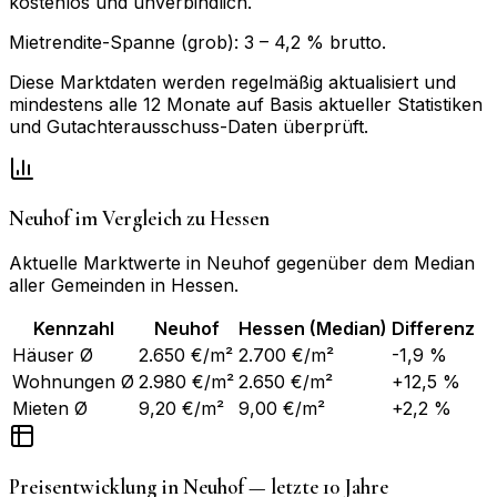
kostenlos und unverbindlich.
Mietrendite-Spanne (grob):
3
–
4,2
% brutto.
Diese Marktdaten werden regelmäßig aktualisiert und
mindestens alle 12 Monate auf Basis aktueller Statistiken
und Gutachterausschuss-Daten überprüft.
Neuhof
im Vergleich zu
Hessen
Aktuelle Marktwerte in
Neuhof
gegenüber dem Median
aller Gemeinden in
Hessen
.
Kennzahl
Neuhof
Hessen
(Median)
Differenz
Häuser Ø
2.650 €/m²
2.700 €/m²
-1,9 %
Wohnungen Ø
2.980 €/m²
2.650 €/m²
+12,5 %
Mieten Ø
9,20 €/m²
9,00 €/m²
+2,2 %
Preisentwicklung in
Neuhof
— letzte 10 Jahre