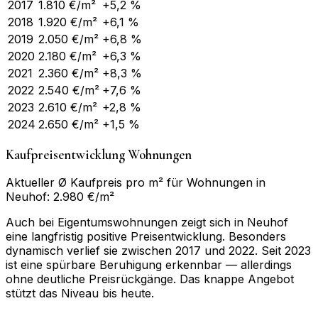
2017
1.810
€/m²
+5,2 %
2018
1.920
€/m²
+6,1 %
2019
2.050
€/m²
+6,8 %
2020
2.180
€/m²
+6,3 %
2021
2.360
€/m²
+8,3 %
2022
2.540
€/m²
+7,6 %
2023
2.610
€/m²
+2,8 %
2024
2.650
€/m²
+1,5 %
Kaufpreisentwicklung Wohnungen
Aktueller Ø Kaufpreis pro m² für Wohnungen in
Neuhof: 2.980 €/m²
Auch bei Eigentumswohnungen zeigt sich in Neuhof
eine langfristig positive Preisentwicklung. Besonders
dynamisch verlief sie zwischen 2017 und 2022. Seit 2023
ist eine spürbare Beruhigung erkennbar — allerdings
ohne deutliche Preisrückgänge. Das knappe Angebot
stützt das Niveau bis heute.