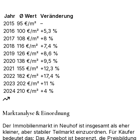
Jahr
Ø Wert
Veränderung
2015
95
€/m²
–
2016
100
€/m²
+5,3 %
2017
108
€/m²
+8 %
2018
116
€/m²
+7,4 %
2019
126
€/m²
+8,6 %
2020
138
€/m²
+9,5 %
2021
155
€/m²
+12,3 %
2022
182
€/m²
+17,4 %
2023
202
€/m²
+11 %
2024
210
€/m²
+4 %
Marktanalyse & Einordnung
Der Immobilienmarkt in Neuhof ist insgesamt als eher
kleiner, aber stabiler Teilmarkt einzuordnen. Für Käufer
bedeutet das: Das Angebot ist begrenzt, die Preisbildung