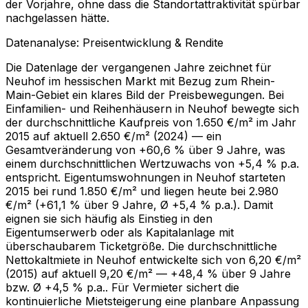
der Vorjahre, ohne dass die Standortattraktivität spürbar
nachgelassen hätte.
Datenanalyse: Preisentwicklung & Rendite
Die Datenlage der vergangenen Jahre zeichnet für
Neuhof im hessischen Markt mit Bezug zum Rhein-
Main-Gebiet ein klares Bild der Preisbewegungen. Bei
Einfamilien- und Reihenhäusern in Neuhof bewegte sich
der durchschnittliche Kaufpreis von 1.650 €/m² im Jahr
2015 auf aktuell 2.650 €/m² (2024) — ein
Gesamtveränderung von +60,6 % über 9 Jahre, was
einem durchschnittlichen Wertzuwachs von +5,4 % p.a.
entspricht. Eigentumswohnungen in Neuhof starteten
2015 bei rund 1.850 €/m² und liegen heute bei 2.980
€/m² (+61,1 % über 9 Jahre, Ø +5,4 % p.a.). Damit
eignen sie sich häufig als Einstieg in den
Eigentumserwerb oder als Kapitalanlage mit
überschaubarem Ticketgröße. Die durchschnittliche
Nettokaltmiete in Neuhof entwickelte sich von 6,20 €/m²
(2015) auf aktuell 9,20 €/m² — +48,4 % über 9 Jahre
bzw. Ø +4,5 % p.a.. Für Vermieter sichert die
kontinuierliche Mietsteigerung eine planbare Anpassung