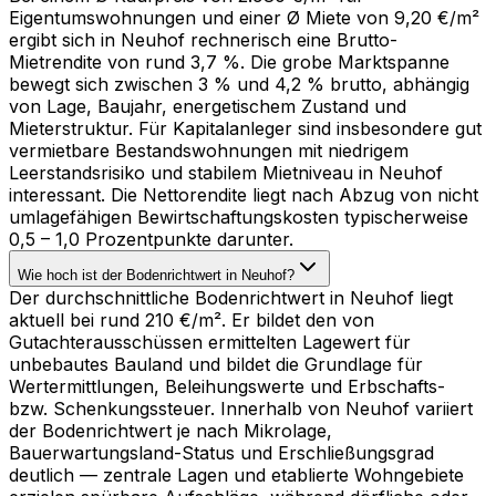
Eigentumswohnungen und einer Ø Miete von 9,20 €/m²
ergibt sich in Neuhof rechnerisch eine Brutto-
Mietrendite von rund 3,7 %. Die grobe Marktspanne
bewegt sich zwischen 3 % und 4,2 % brutto, abhängig
von Lage, Baujahr, energetischem Zustand und
Mieterstruktur. Für Kapitalanleger sind insbesondere gut
vermietbare Bestandswohnungen mit niedrigem
Leerstandsrisiko und stabilem Mietniveau in Neuhof
interessant. Die Nettorendite liegt nach Abzug von nicht
umlagefähigen Bewirtschaftungskosten typischerweise
0,5 – 1,0 Prozentpunkte darunter.
Wie hoch ist der Bodenrichtwert in Neuhof?
Der durchschnittliche Bodenrichtwert in Neuhof liegt
aktuell bei rund 210 €/m². Er bildet den von
Gutachterausschüssen ermittelten Lagewert für
unbebautes Bauland und bildet die Grundlage für
Wertermittlungen, Beleihungswerte und Erbschafts-
bzw. Schenkungssteuer. Innerhalb von Neuhof variiert
der Bodenrichtwert je nach Mikrolage,
Bauerwartungsland-Status und Erschließungsgrad
deutlich — zentrale Lagen und etablierte Wohngebiete