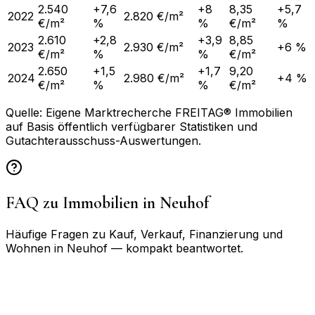
2.540
+7,6
+8
8,35
+5,7
2022
2.820 €/m²
€/m²
%
%
€/m²
%
2.610
+2,8
+3,9
8,85
2023
2.930 €/m²
+6 %
€/m²
%
%
€/m²
2.650
+1,5
+1,7
9,20
2024
2.980 €/m²
+4 %
€/m²
%
%
€/m²
Quelle: Eigene Marktrecherche FREITAG® Immobilien
auf Basis öffentlich verfügbarer Statistiken und
Gutachterausschuss-Auswertungen.
FAQ zu Immobilien in
Neuhof
Häufige Fragen zu Kauf, Verkauf, Finanzierung und
Wohnen in
Neuhof
— kompakt beantwortet.