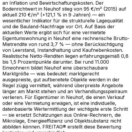
an Inflation und Bewirtschaftungskosten. Der
Bodenrichtwert in Neuhof stieg von 95 €/m² (2015) auf
aktuell 210 €/m² (+121,1 % in 9 Jahren) — ein
wesentlicher Indikator für die strukturelle Lagequalität
und die Bauland-Nachfrage vor Ort. Auf Basis der
aktuellen Werte ergibt sich für eine vermietete
Eigentumswohnung in Neuhof eine rechnerische Brutto-
Mietrendite von rund 3,7 % — ohne Berücksichtigung
von Leerstand, Instandhaltung und Kaufnebenkosten.
Realistische Netto-Renditen liegen erfahrungsgemäß 0,8
bis 1,5 Prozentpunkte darunter. Bei rund 11.000
Einwohnern bildet Neuhof eine überschaubare
Marktgröße — was bedeutet: marktgerecht
ausgepreiste, gut aufbereitete Objekte werden in der
Regel zügig vermittelt, während überpreiste Angebote
länger am Markt stehen und an Verhandlungsspielraum
verlieren. Für Eigentümer in Neuhof, die einen Verkauf
oder eine Vermietung erwägen, ist eine individuelle,
datenbasierte Wertermittlung der wichtigste erste Schritt
— sie ersetzt Schätzungen aus Online-Rechnern, die
Mikrolage, Energieeffizienz und Objektsubstanz nicht
abbilden können. FREITAG® erstellt diese Bewertung