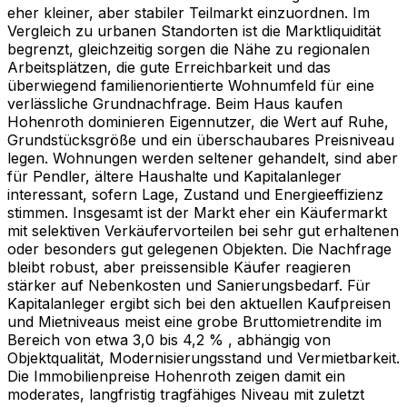
eher kleiner, aber stabiler Teilmarkt einzuordnen. Im
Vergleich zu urbanen Standorten ist die Marktliquidität
begrenzt, gleichzeitig sorgen die Nähe zu regionalen
Arbeitsplätzen, die gute Erreichbarkeit und das
überwiegend familienorientierte Wohnumfeld für eine
verlässliche Grundnachfrage. Beim Haus kaufen
Hohenroth dominieren Eigennutzer, die Wert auf Ruhe,
Grundstücksgröße und ein überschaubares Preisniveau
legen. Wohnungen werden seltener gehandelt, sind aber
für Pendler, ältere Haushalte und Kapitalanleger
interessant, sofern Lage, Zustand und Energieeffizienz
stimmen. Insgesamt ist der Markt eher ein Käufermarkt
mit selektiven Verkäufervorteilen bei sehr gut erhaltenen
oder besonders gut gelegenen Objekten. Die Nachfrage
bleibt robust, aber preissensible Käufer reagieren
stärker auf Nebenkosten und Sanierungsbedarf. Für
Kapitalanleger ergibt sich bei den aktuellen Kaufpreisen
und Mietniveaus meist eine grobe Bruttomietrendite im
Bereich von etwa 3,0 bis 4,2 % , abhängig von
Objektqualität, Modernisierungsstand und Vermietbarkeit.
Die Immobilienpreise Hohenroth zeigen damit ein
moderates, langfristig tragfähiges Niveau mit zuletzt