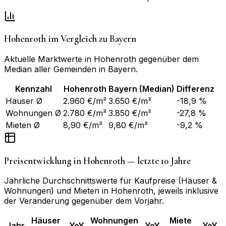
Hohenroth
im Vergleich zu
Bayern
Aktuelle Marktwerte in
Hohenroth
gegenüber dem
Median aller Gemeinden in
Bayern
.
Kennzahl
Hohenroth
Bayern
(Median)
Differenz
Häuser Ø
2.960 €/m²
3.650 €/m²
-18,9 %
Wohnungen Ø
2.780 €/m²
3.850 €/m²
-27,8 %
Mieten Ø
8,90 €/m²
9,80 €/m²
-9,2 %
Preisentwicklung in
Hohenroth
— letzte 10 Jahre
Jährliche Durchschnittswerte für Kaufpreise (Häuser &
Wohnungen) und Mieten in
Hohenroth
, jeweils inklusive
der Veränderung gegenüber dem Vorjahr.
Häuser
Wohnungen
Miete
Jahr
YoY
YoY
YoY