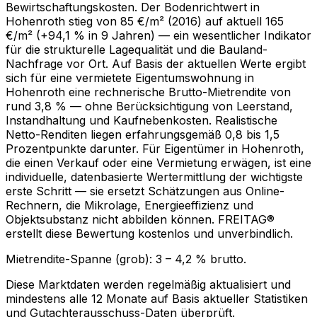
Bewirtschaftungskosten. Der Bodenrichtwert in
Hohenroth stieg von 85 €/m² (2016) auf aktuell 165
€/m² (+94,1 % in 9 Jahren) — ein wesentlicher Indikator
für die strukturelle Lagequalität und die Bauland-
Nachfrage vor Ort. Auf Basis der aktuellen Werte ergibt
sich für eine vermietete Eigentumswohnung in
Hohenroth eine rechnerische Brutto-Mietrendite von
rund 3,8 % — ohne Berücksichtigung von Leerstand,
Instandhaltung und Kaufnebenkosten. Realistische
Netto-Renditen liegen erfahrungsgemäß 0,8 bis 1,5
Prozentpunkte darunter. Für Eigentümer in Hohenroth,
die einen Verkauf oder eine Vermietung erwägen, ist eine
individuelle, datenbasierte Wertermittlung der wichtigste
erste Schritt — sie ersetzt Schätzungen aus Online-
Rechnern, die Mikrolage, Energieeffizienz und
Objektsubstanz nicht abbilden können. FREITAG®
erstellt diese Bewertung kostenlos und unverbindlich.
Mietrendite-Spanne (grob):
3
–
4,2
% brutto.
Diese Marktdaten werden regelmäßig aktualisiert und
mindestens alle 12 Monate auf Basis aktueller Statistiken
und Gutachterausschuss-Daten überprüft.