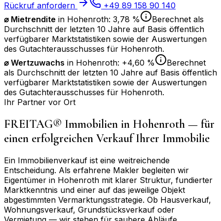
Rückruf anfordern
+49 89 158 90 140
⌀ Mietrendite
in
Hohenroth
:
3,78 %
Berechnet als
Durchschnitt der letzten 10 Jahre auf Basis öffentlich
verfügbarer Marktstatistiken sowie der Auswertungen
des Gutachterausschusses für
Hohenroth
.
⌀
Wertzuwachs
in
Hohenroth
:
+4,60 %
Berechnet
als Durchschnitt der letzten 10 Jahre auf Basis öffentlich
verfügbarer Marktstatistiken sowie der Auswertungen
des Gutachterausschusses für
Hohenroth
.
Ihr Partner vor Ort
FREITAG® Immobilien in
Hohenroth
— für
einen erfolgreichen Verkauf Ihrer Immobilie
Ein Immobilienverkauf ist eine weitreichende
Entscheidung. Als erfahrene Makler begleiten wir
Eigentümer in
Hohenroth
mit klarer Struktur, fundierter
Marktkenntnis und einer auf das jeweilige Objekt
abgestimmten Vermarktungsstrategie. Ob Hausverkauf,
Wohnungsverkauf, Grundstücksverkauf oder
Vermietung — wir stehen für saubere Abläufe,