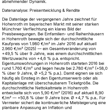
abnehmender Dynamik.
Datenanalyse: Preisentwicklung & Rendite
Die Datenlage der vergangenen Jahre zeichnet für
Hohenroth im bayerischen Markt mit seiner starken
Münchner Verflechtung ein klares Bild der
Preisbewegungen. Bei Einfamilien- und Reihenhäusern
in Hohenroth bewegte sich der durchschnittliche
Kaufpreis von 1.980 €/m² im Jahr 2016 auf aktuell
2.960 €/m² (2025) — ein Gesamtveränderung von
+49,5 % über 9 Jahre, was einem durchschnittlichen
Wertzuwachs von +4,6 % p.a. entspricht.
Eigentumswohnungen in Hohenroth starteten 2016 bei
rund 1.760 €/m² und liegen heute bei 2.780 €/m² (+58,0
% über 9 Jahre, Ø +5,2 % p.a.). Damit eignen sie sich
häufig als Einstieg in den Eigentumserwerb oder als
Kapitalanlage mit überschaubarem Ticketgröße. Die
durchschnittliche Nettokaltmiete in Hohenroth
entwickelte sich von 5,90 €/m² (2016) auf aktuell 8,90
€/m² — +50,8 % über 9 Jahre bzw. Ø +4,7 % p.a.. Für
Vermieter sichert die kontinuierliche Mietsteigerung eine
planbare Anpassung an Inflation und