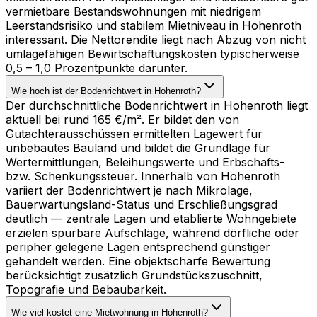
vermietbare Bestandswohnungen mit niedrigem
Leerstandsrisiko und stabilem Mietniveau in Hohenroth
interessant. Die Nettorendite liegt nach Abzug von nicht
umlagefähigen Bewirtschaftungskosten typischerweise
0,5 – 1,0 Prozentpunkte darunter.
Wie hoch ist der Bodenrichtwert in Hohenroth?
Der durchschnittliche Bodenrichtwert in Hohenroth liegt
aktuell bei rund 165 €/m². Er bildet den von
Gutachterausschüssen ermittelten Lagewert für
unbebautes Bauland und bildet die Grundlage für
Wertermittlungen, Beleihungswerte und Erbschafts-
bzw. Schenkungssteuer. Innerhalb von Hohenroth
variiert der Bodenrichtwert je nach Mikrolage,
Bauerwartungsland-Status und Erschließungsgrad
deutlich — zentrale Lagen und etablierte Wohngebiete
erzielen spürbare Aufschläge, während dörfliche oder
peripher gelegene Lagen entsprechend günstiger
gehandelt werden. Eine objektscharfe Bewertung
berücksichtigt zusätzlich Grundstückszuschnitt,
Topografie und Bebaubarkeit.
Wie viel kostet eine Mietwohnung in Hohenroth?