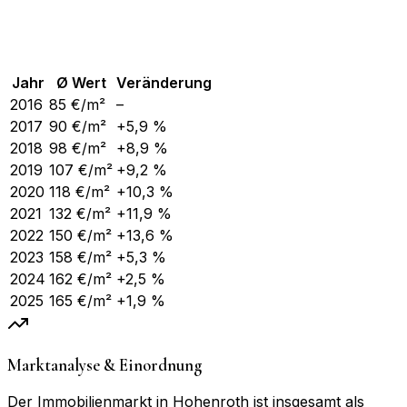
Jahr
Ø Wert
Veränderung
2016
85
€/m²
–
2017
90
€/m²
+5,9 %
2018
98
€/m²
+8,9 %
2019
107
€/m²
+9,2 %
2020
118
€/m²
+10,3 %
2021
132
€/m²
+11,9 %
2022
150
€/m²
+13,6 %
2023
158
€/m²
+5,3 %
2024
162
€/m²
+2,5 %
2025
165
€/m²
+1,9 %
Marktanalyse & Einordnung
Der Immobilienmarkt in Hohenroth ist insgesamt als