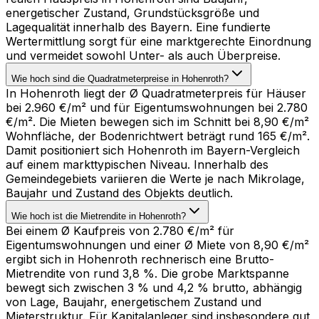
energetischer Zustand, Grundstücksgröße und
Lagequalität innerhalb des Bayern. Eine fundierte
Wertermittlung sorgt für eine marktgerechte Einordnung
und vermeidet sowohl Unter- als auch Überpreise.
Wie hoch sind die Quadratmeterpreise in Hohenroth?
In Hohenroth liegt der Ø Quadratmeterpreis für Häuser
bei 2.960 €/m² und für Eigentumswohnungen bei 2.780
€/m². Die Mieten bewegen sich im Schnitt bei 8,90 €/m²
Wohnfläche, der Bodenrichtwert beträgt rund 165 €/m².
Damit positioniert sich Hohenroth im Bayern-Vergleich
auf einem markttypischen Niveau. Innerhalb des
Gemeindegebiets variieren die Werte je nach Mikrolage,
Baujahr und Zustand des Objekts deutlich.
Wie hoch ist die Mietrendite in Hohenroth?
Bei einem Ø Kaufpreis von 2.780 €/m² für
Eigentumswohnungen und einer Ø Miete von 8,90 €/m²
ergibt sich in Hohenroth rechnerisch eine Brutto-
Mietrendite von rund 3,8 %. Die grobe Marktspanne
bewegt sich zwischen 3 % und 4,2 % brutto, abhängig
von Lage, Baujahr, energetischem Zustand und
Mieterstruktur. Für Kapitalanleger sind insbesondere gut