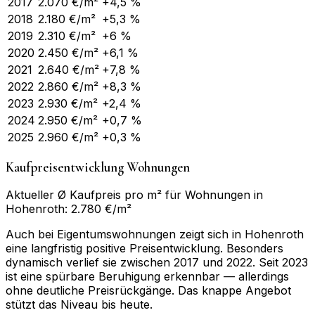
2017
2.070
€/m²
+4,5 %
2018
2.180
€/m²
+5,3 %
2019
2.310
€/m²
+6 %
2020
2.450
€/m²
+6,1 %
2021
2.640
€/m²
+7,8 %
2022
2.860
€/m²
+8,3 %
2023
2.930
€/m²
+2,4 %
2024
2.950
€/m²
+0,7 %
2025
2.960
€/m²
+0,3 %
Kaufpreisentwicklung Wohnungen
Aktueller Ø Kaufpreis pro m² für Wohnungen in
Hohenroth: 2.780 €/m²
Auch bei Eigentumswohnungen zeigt sich in Hohenroth
eine langfristig positive Preisentwicklung. Besonders
dynamisch verlief sie zwischen 2017 und 2022. Seit 2023
ist eine spürbare Beruhigung erkennbar — allerdings
ohne deutliche Preisrückgänge. Das knappe Angebot
stützt das Niveau bis heute.