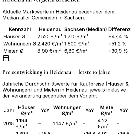
Aktuelle Marktwerte in
Heidenau
gegenüber dem
Median aller Gemeinden in
Sachsen
.
Kennzahl
Heidenau
Sachsen
(Median)
Differenz
Häuser Ø
2.520 €/m²
1.710 €/m²
+47,4 %
Wohnungen Ø
2.420 €/m²
1.600 €/m²
+51,2 %
Mieten Ø
8,90 €/m²
6,80 €/m²
+30,9 %
Preisentwicklung in
Heidenau
— letzte 10 Jahre
Jährliche Durchschnittswerte für Kaufpreise (Häuser &
Wohnungen) und Mieten in
Heidenau
, jeweils inklusive
der Veränderung gegenüber dem Vorjahr.
Häuser
Wohnungen
Miete
Jahr
YoY
YoY
YoY
Ø/m²
Ø/m²
Ø/m²
1.194
4,22
2015
–
1.147 €/m²
–
–
€/m²
€/m²
1.394
+16,8
+16,8
4,92
+16,6