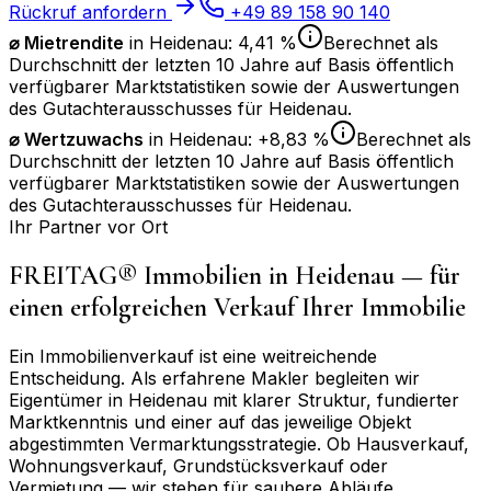
Rückruf anfordern
+49 89 158 90 140
⌀ Mietrendite
in
Heidenau
:
4,41 %
Berechnet als
Durchschnitt der letzten 10 Jahre auf Basis öffentlich
verfügbarer Marktstatistiken sowie der Auswertungen
des Gutachterausschusses für
Heidenau
.
⌀
Wertzuwachs
in
Heidenau
:
+8,83 %
Berechnet als
Durchschnitt der letzten 10 Jahre auf Basis öffentlich
verfügbarer Marktstatistiken sowie der Auswertungen
des Gutachterausschusses für
Heidenau
.
Ihr Partner vor Ort
FREITAG® Immobilien in
Heidenau
— für
einen erfolgreichen Verkauf Ihrer Immobilie
Ein Immobilienverkauf ist eine weitreichende
Entscheidung. Als erfahrene Makler begleiten wir
Eigentümer in
Heidenau
mit klarer Struktur, fundierter
Marktkenntnis und einer auf das jeweilige Objekt
abgestimmten Vermarktungsstrategie. Ob Hausverkauf,
Wohnungsverkauf, Grundstücksverkauf oder
Vermietung — wir stehen für saubere Abläufe,