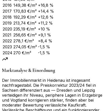
2016
149,38
€/m²
+16,8 %
2017
170,83
€/m²
+14,4 %
2018
192,29
€/m²
+12,6 %
2019
213,74
€/m²
+11,2 %
2020
235,19
€/m²
+10 %
2021
256,65
€/m²
+9,1 %
2022
278,1
€/m²
+8,4 %
2023
274,05
€/m²
-1,5 %
2024
270
€/m²
-1,5 %
Marktanalyse & Einordnung
Der Immobilienmarkt in Heidenau ist insgesamt
nachfragestabil. Die Preiskorrektur 2023/24 fiel in
Sachsen differenziert aus — Dresden und Leipzig
verteidigen ihr Niveau, periphere Lagen in Erzgebirge
und Vogtland korrigieren stärker, finden aber bei
moderater Bewertung verlässliche Kaufkraft.
Verlässliche Beschäftigung und ein funktionierender