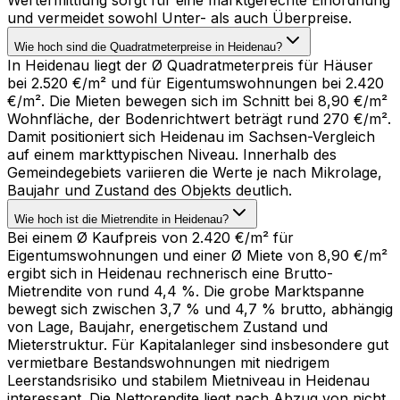
und vermeidet sowohl Unter- als auch Überpreise.
Wie hoch sind die Quadratmeterpreise in Heidenau?
In Heidenau liegt der Ø Quadratmeterpreis für Häuser
bei 2.520 €/m² und für Eigentumswohnungen bei 2.420
€/m². Die Mieten bewegen sich im Schnitt bei 8,90 €/m²
Wohnfläche, der Bodenrichtwert beträgt rund 270 €/m².
Damit positioniert sich Heidenau im Sachsen-Vergleich
auf einem markttypischen Niveau. Innerhalb des
Gemeindegebiets variieren die Werte je nach Mikrolage,
Baujahr und Zustand des Objekts deutlich.
Wie hoch ist die Mietrendite in Heidenau?
Bei einem Ø Kaufpreis von 2.420 €/m² für
Eigentumswohnungen und einer Ø Miete von 8,90 €/m²
ergibt sich in Heidenau rechnerisch eine Brutto-
Mietrendite von rund 4,4 %. Die grobe Marktspanne
bewegt sich zwischen 3,7 % und 4,7 % brutto, abhängig
von Lage, Baujahr, energetischem Zustand und
Mieterstruktur. Für Kapitalanleger sind insbesondere gut
vermietbare Bestandswohnungen mit niedrigem
Leerstandsrisiko und stabilem Mietniveau in Heidenau
interessant. Die Nettorendite liegt nach Abzug von nicht