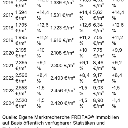
2016
1.339 €/m²
€/m²
%
%
€/m²
%
1.594
+14,4
+14,4
5,63
+14,4
2017
1.531 €/m²
€/m²
%
%
€/m²
%
1.795
+12,6
+12,6
6,34
+12,6
2018
1.723 €/m²
€/m²
%
%
€/m²
%
1.995
+11,2
+11,2
7,05
+11,2
2019
1.916 €/m²
€/m²
%
%
€/m²
%
2.195
+10
+10
7,75
+9,9
2020
2.108 €/m²
€/m²
%
%
€/m²
%
2.395
+9,1
+9,1
8,46
+9,2
2021
2.300 €/m²
€/m²
%
%
€/m²
%
2.596
+8,4
+8,4
9,17
+8,4
2022
2.493 €/m²
€/m²
%
%
€/m²
%
2.558
-1,5
-1,5
9,03
-1,5
2023
2.456 €/m²
€/m²
%
%
€/m²
%
2.520
-1,5
-1,5
8,90
-1,4
2024
2.420 €/m²
€/m²
%
%
€/m²
%
Quelle: Eigene Marktrecherche FREITAG® Immobilien
auf Basis öffentlich verfügbarer Statistiken und