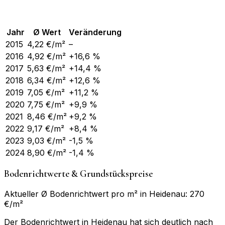
Jahr
Ø Wert
Veränderung
2015
4,22
€/m²
–
2016
4,92
€/m²
+16,6 %
2017
5,63
€/m²
+14,4 %
2018
6,34
€/m²
+12,6 %
2019
7,05
€/m²
+11,2 %
2020
7,75
€/m²
+9,9 %
2021
8,46
€/m²
+9,2 %
2022
9,17
€/m²
+8,4 %
2023
9,03
€/m²
-1,5 %
2024
8,90
€/m²
-1,4 %
Bodenrichtwerte & Grundstückspreise
Aktueller Ø Bodenrichtwert pro m² in Heidenau: 270
€/m²
Der Bodenrichtwert in Heidenau hat sich deutlich nach