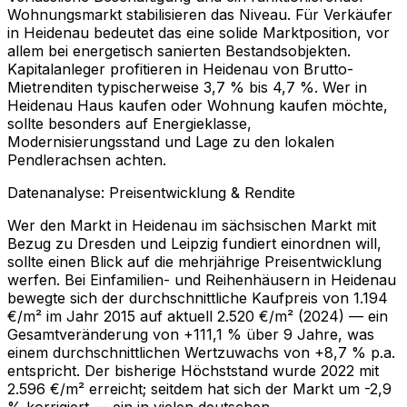
Wohnungsmarkt stabilisieren das Niveau. Für Verkäufer
in Heidenau bedeutet das eine solide Marktposition, vor
allem bei energetisch sanierten Bestandsobjekten.
Kapitalanleger profitieren in Heidenau von Brutto-
Mietrenditen typischerweise 3,7 % bis 4,7 %. Wer in
Heidenau Haus kaufen oder Wohnung kaufen möchte,
sollte besonders auf Energieklasse,
Modernisierungsstand und Lage zu den lokalen
Pendlerachsen achten.
Datenanalyse: Preisentwicklung & Rendite
Wer den Markt in Heidenau im sächsischen Markt mit
Bezug zu Dresden und Leipzig fundiert einordnen will,
sollte einen Blick auf die mehrjährige Preisentwicklung
werfen. Bei Einfamilien- und Reihenhäusern in Heidenau
bewegte sich der durchschnittliche Kaufpreis von 1.194
€/m² im Jahr 2015 auf aktuell 2.520 €/m² (2024) — ein
Gesamtveränderung von +111,1 % über 9 Jahre, was
einem durchschnittlichen Wertzuwachs von +8,7 % p.a.
entspricht. Der bisherige Höchststand wurde 2022 mit
2.596 €/m² erreicht; seitdem hat sich der Markt um -2,9
% korrigiert — ein in vielen deutschen