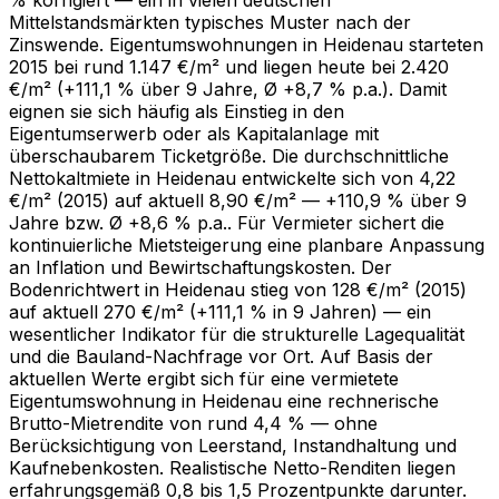
Mittelstandsmärkten typisches Muster nach der
Zinswende. Eigentumswohnungen in Heidenau starteten
2015 bei rund 1.147 €/m² und liegen heute bei 2.420
€/m² (+111,1 % über 9 Jahre, Ø +8,7 % p.a.). Damit
eignen sie sich häufig als Einstieg in den
Eigentumserwerb oder als Kapitalanlage mit
überschaubarem Ticketgröße. Die durchschnittliche
Nettokaltmiete in Heidenau entwickelte sich von 4,22
€/m² (2015) auf aktuell 8,90 €/m² — +110,9 % über 9
Jahre bzw. Ø +8,6 % p.a.. Für Vermieter sichert die
kontinuierliche Mietsteigerung eine planbare Anpassung
an Inflation und Bewirtschaftungskosten. Der
Bodenrichtwert in Heidenau stieg von 128 €/m² (2015)
auf aktuell 270 €/m² (+111,1 % in 9 Jahren) — ein
wesentlicher Indikator für die strukturelle Lagequalität
und die Bauland-Nachfrage vor Ort. Auf Basis der
aktuellen Werte ergibt sich für eine vermietete
Eigentumswohnung in Heidenau eine rechnerische
Brutto-Mietrendite von rund 4,4 % — ohne
Berücksichtigung von Leerstand, Instandhaltung und
Kaufnebenkosten. Realistische Netto-Renditen liegen
erfahrungsgemäß 0,8 bis 1,5 Prozentpunkte darunter.