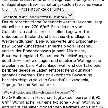
umlagefähigen Bewirtschaftungskosten typischerweise
0,5 – 1,0 Prozentpunkte darunter.
Wie hoch ist der Bodenrichtwert in Heidenau?
Der durchschnittliche Bodenrichtwert in Heidenau liegt
aktuell bei rund 270 €/m². Er bildet den von
Gutachterausschüssen ermittelten Lagewert für
unbebautes Bauland und bildet die Grundlage für
Wertermittlungen, Beleihungswerte und Erbschafts-
bzw. Schenkungssteuer. Innerhalb von Heidenau
variiert der Bodenrichtwert je nach Mikrolage,
Bauerwartungsland-Status und Erschließungsgrad
deutlich — zentrale Lagen und etablierte Wohngebiete
erzielen spürbare Aufschläge, während dörfliche oder
peripher gelegene Lagen entsprechend günstiger
gehandelt werden. Eine objektscharfe Bewertung
berücksichtigt zusätzlich Grundstückszuschnitt,
Topografie und Bebaubarkeit.
Wie viel kostet eine Mietwohnung in Heidenau?
Die Ø Kaltmiete in Heidenau liegt aktuell bei rund 8,90
€/m² Wohnfläche. Für eine typische 70-m²-Wohnung
entspricht das einer monatlichen Kaltmiete von rund 623