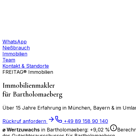
WhatsApp
Nießbrauch
Immobilien
Team
Kontakt & Standorte
FREITAG® Immobilien
Immobilienmakler
für
Bartholomaeberg
Über 15 Jahre Erfahrung in München, Bayern & im Umland
Rückruf anfordern
+49 89 158 90 140
⌀
Wertzuwachs
in
Bartholomaeberg
:
+9,02 %
Berechn
des Gutachterausschusses für
Bartholomaeberg
.