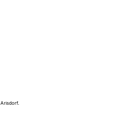
n
Arisdorf
.