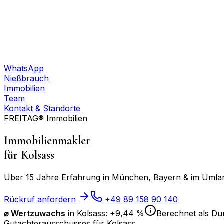
WhatsApp
Nießbrauch
Immobilien
Team
Kontakt & Standorte
FREITAG® Immobilien
Immobilienmakler
für
Kolsass
Über 15 Jahre Erfahrung in München, Bayern & im Umland
Rückruf anfordern
+49 89 158 90 140
⌀
Wertzuwachs
in
Kolsass
:
+9,44 %
Berechnet als Dur
Gutachterausschusses für
Kolsass
.