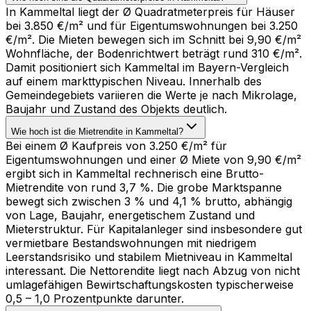
In Kammeltal liegt der Ø Quadratmeterpreis für Häuser
bei 3.850 €/m² und für Eigentumswohnungen bei 3.250
€/m². Die Mieten bewegen sich im Schnitt bei 9,90 €/m²
Wohnfläche, der Bodenrichtwert beträgt rund 310 €/m².
Damit positioniert sich Kammeltal im Bayern-Vergleich
auf einem markttypischen Niveau. Innerhalb des
Gemeindegebiets variieren die Werte je nach Mikrolage,
Baujahr und Zustand des Objekts deutlich.
Wie hoch ist die Mietrendite in Kammeltal?
Bei einem Ø Kaufpreis von 3.250 €/m² für
Eigentumswohnungen und einer Ø Miete von 9,90 €/m²
ergibt sich in Kammeltal rechnerisch eine Brutto-
Mietrendite von rund 3,7 %. Die grobe Marktspanne
bewegt sich zwischen 3 % und 4,1 % brutto, abhängig
von Lage, Baujahr, energetischem Zustand und
Mieterstruktur. Für Kapitalanleger sind insbesondere gut
vermietbare Bestandswohnungen mit niedrigem
Leerstandsrisiko und stabilem Mietniveau in Kammeltal
interessant. Die Nettorendite liegt nach Abzug von nicht
umlagefähigen Bewirtschaftungskosten typischerweise
0,5 – 1,0 Prozentpunkte darunter.