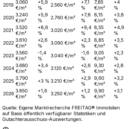
3.060
+5,9
+7,1
7,85
+4
2019
2.560 €/m²
€/m²
%
%
€/m²
%
3.240
+5,9
+7,8
8,15
+3,8
2020
2.760 €/m²
€/m²
%
%
€/m²
%
3.520
+8,6
+9,4
8,55
+4,9
2021
3.020 €/m²
€/m²
%
%
€/m²
%
3.610
+2,6
+2,3
8,85
+3,5
2022
3.090 €/m²
€/m²
%
%
€/m²
%
3.560
-1,4
-1,6
9,05
+2,3
2023
3.040 €/m²
€/m²
%
%
€/m²
%
3.680
+3,4
+2,6
9,30
+2,8
2024
3.120 €/m²
€/m²
%
%
€/m²
%
3.790
+2,9
9,60
+3,2
2025
+3 %
3.210 €/m²
€/m²
%
€/m²
%
3.850
+1,6
+1,2
9,90
+3,1
2026
3.250 €/m²
€/m²
%
%
€/m²
%
Quelle: Eigene Marktrecherche FREITAG® Immobilien
auf Basis öffentlich verfügbarer Statistiken und
Gutachterausschuss-Auswertungen.