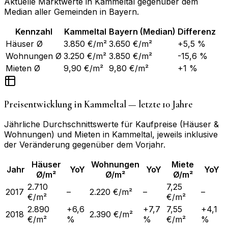
Aktuelle Marktwerte in
Kammeltal
gegenüber dem
Median aller Gemeinden in
Bayern
.
Kennzahl
Kammeltal
Bayern
(Median)
Differenz
Häuser Ø
3.850 €/m²
3.650 €/m²
+5,5 %
Wohnungen Ø
3.250 €/m²
3.850 €/m²
-15,6 %
Mieten Ø
9,90 €/m²
9,80 €/m²
+1 %
Preisentwicklung in
Kammeltal
— letzte 10 Jahre
Jährliche Durchschnittswerte für Kaufpreise (Häuser &
Wohnungen) und Mieten in
Kammeltal
, jeweils inklusive
der Veränderung gegenüber dem Vorjahr.
Häuser
Wohnungen
Miete
Jahr
YoY
YoY
YoY
Ø/m²
Ø/m²
Ø/m²
2.710
7,25
2017
–
2.220 €/m²
–
–
€/m²
€/m²
2.890
+6,6
+7,7
7,55
+4,1
2018
2.390 €/m²
€/m²
%
%
€/m²
%