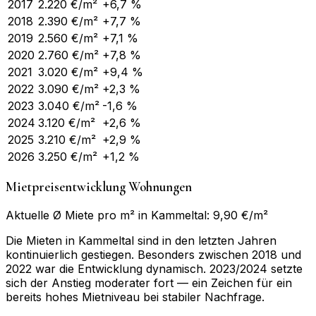
2017
2.220
€/m²
+6,7 %
2018
2.390
€/m²
+7,7 %
2019
2.560
€/m²
+7,1 %
2020
2.760
€/m²
+7,8 %
2021
3.020
€/m²
+9,4 %
2022
3.090
€/m²
+2,3 %
2023
3.040
€/m²
-1,6 %
2024
3.120
€/m²
+2,6 %
2025
3.210
€/m²
+2,9 %
2026
3.250
€/m²
+1,2 %
Mietpreisentwicklung Wohnungen
Aktuelle Ø Miete pro m² in Kammeltal: 9,90 €/m²
Die Mieten in Kammeltal sind in den letzten Jahren
kontinuierlich gestiegen. Besonders zwischen 2018 und
2022 war die Entwicklung dynamisch. 2023/2024 setzte
sich der Anstieg moderater fort — ein Zeichen für ein
bereits hohes Mietniveau bei stabiler Nachfrage.