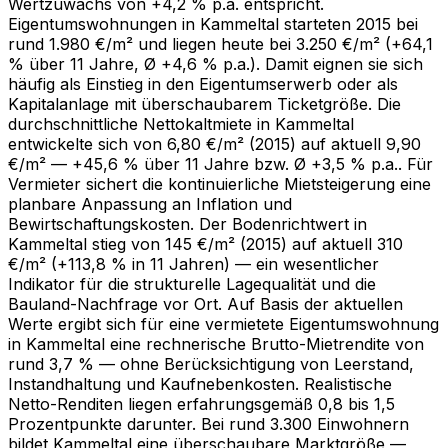
Wertzuwachs von +4,2 % p.a. entspricht.
Eigentumswohnungen in Kammeltal starteten 2015 bei
rund 1.980 €/m² und liegen heute bei 3.250 €/m² (+64,1
% über 11 Jahre, Ø +4,6 % p.a.). Damit eignen sie sich
häufig als Einstieg in den Eigentumserwerb oder als
Kapitalanlage mit überschaubarem Ticketgröße. Die
durchschnittliche Nettokaltmiete in Kammeltal
entwickelte sich von 6,80 €/m² (2015) auf aktuell 9,90
€/m² — +45,6 % über 11 Jahre bzw. Ø +3,5 % p.a.. Für
Vermieter sichert die kontinuierliche Mietsteigerung eine
planbare Anpassung an Inflation und
Bewirtschaftungskosten. Der Bodenrichtwert in
Kammeltal stieg von 145 €/m² (2015) auf aktuell 310
€/m² (+113,8 % in 11 Jahren) — ein wesentlicher
Indikator für die strukturelle Lagequalität und die
Bauland-Nachfrage vor Ort. Auf Basis der aktuellen
Werte ergibt sich für eine vermietete Eigentumswohnung
in Kammeltal eine rechnerische Brutto-Mietrendite von
rund 3,7 % — ohne Berücksichtigung von Leerstand,
Instandhaltung und Kaufnebenkosten. Realistische
Netto-Renditen liegen erfahrungsgemäß 0,8 bis 1,5
Prozentpunkte darunter. Bei rund 3.300 Einwohnern
bildet Kammeltal eine überschaubare Marktgröße —