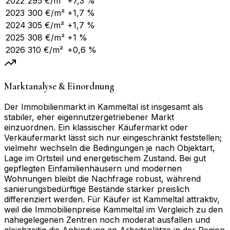
2022
295
€/m²
+7,3 %
2023
300
€/m²
+1,7 %
2024
305
€/m²
+1,7 %
2025
308
€/m²
+1 %
2026
310
€/m²
+0,6 %
Marktanalyse & Einordnung
Der Immobilienmarkt in Kammeltal ist insgesamt als
stabiler, eher eigennutzergetriebener Markt
einzuordnen. Ein klassischer Käufermarkt oder
Verkäufermarkt lässt sich nur eingeschränkt feststellen;
vielmehr wechseln die Bedingungen je nach Objektart,
Lage im Ortsteil und energetischem Zustand. Bei gut
gepflegten Einfamilienhäusern und modernen
Wohnungen bleibt die Nachfrage robust, während
sanierungsbedürftige Bestände stärker preislich
differenziert werden. Für Käufer ist Kammeltal attraktiv,
weil die Immobilienpreise Kammeltal im Vergleich zu den
nahegelegenen Zentren noch moderat ausfallen und
gleichzeitig die Anbindung an Arbeitsplätze in der Region