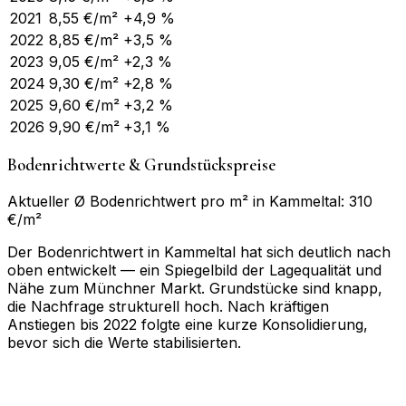
2021
8,55
€/m²
+4,9 %
2022
8,85
€/m²
+3,5 %
2023
9,05
€/m²
+2,3 %
2024
9,30
€/m²
+2,8 %
2025
9,60
€/m²
+3,2 %
2026
9,90
€/m²
+3,1 %
Bodenrichtwerte & Grundstückspreise
Aktueller Ø Bodenrichtwert pro m² in Kammeltal: 310
€/m²
Der Bodenrichtwert in Kammeltal hat sich deutlich nach
oben entwickelt — ein Spiegelbild der Lagequalität und
Nähe zum Münchner Markt. Grundstücke sind knapp,
die Nachfrage strukturell hoch. Nach kräftigen
Anstiegen bis 2022 folgte eine kurze Konsolidierung,
bevor sich die Werte stabilisierten.