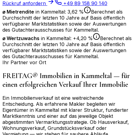
Rückruf anfordern
+49 89 158 90 140
⌀ Mietrendite
in
Kammeltal
:
3,62 %
Berechnet als
Durchschnitt der letzten 10 Jahre auf Basis öffentlich
verfügbarer Marktstatistiken sowie der Auswertungen
des Gutachterausschusses für
Kammeltal
.
⌀
Wertzuwachs
in
Kammeltal
:
+4,20 %
Berechnet als
Durchschnitt der letzten 10 Jahre auf Basis öffentlich
verfügbarer Marktstatistiken sowie der Auswertungen
des Gutachterausschusses für
Kammeltal
.
Ihr Partner vor Ort
FREITAG® Immobilien in
Kammeltal
— für
einen erfolgreichen Verkauf Ihrer Immobilie
Ein Immobilienverkauf ist eine weitreichende
Entscheidung. Als erfahrene Makler begleiten wir
Eigentümer in
Kammeltal
mit klarer Struktur, fundierter
Marktkenntnis und einer auf das jeweilige Objekt
abgestimmten Vermarktungsstrategie. Ob Hausverkauf,
Wohnungsverkauf, Grundstücksverkauf oder
Vermietung — wir stehen für saubere Abläufe,