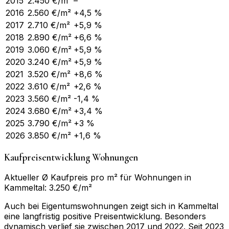
2015
2.450
€/m²
–
2016
2.560
€/m²
+4,5 %
2017
2.710
€/m²
+5,9 %
2018
2.890
€/m²
+6,6 %
2019
3.060
€/m²
+5,9 %
2020
3.240
€/m²
+5,9 %
2021
3.520
€/m²
+8,6 %
2022
3.610
€/m²
+2,6 %
2023
3.560
€/m²
-1,4 %
2024
3.680
€/m²
+3,4 %
2025
3.790
€/m²
+3 %
2026
3.850
€/m²
+1,6 %
Kaufpreisentwicklung Wohnungen
Aktueller Ø Kaufpreis pro m² für Wohnungen in
Kammeltal: 3.250 €/m²
Auch bei Eigentumswohnungen zeigt sich in Kammeltal
eine langfristig positive Preisentwicklung. Besonders
dynamisch verlief sie zwischen 2017 und 2022. Seit 2023