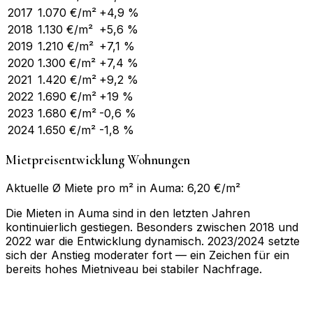
2017
1.070
€/m²
+4,9 %
2018
1.130
€/m²
+5,6 %
2019
1.210
€/m²
+7,1 %
2020
1.300
€/m²
+7,4 %
2021
1.420
€/m²
+9,2 %
2022
1.690
€/m²
+19 %
2023
1.680
€/m²
-0,6 %
2024
1.650
€/m²
-1,8 %
Mietpreisentwicklung Wohnungen
Aktuelle Ø Miete pro m² in Auma: 6,20 €/m²
Die Mieten in Auma sind in den letzten Jahren
kontinuierlich gestiegen. Besonders zwischen 2018 und
2022 war die Entwicklung dynamisch. 2023/2024 setzte
sich der Anstieg moderater fort — ein Zeichen für ein
bereits hohes Mietniveau bei stabiler Nachfrage.