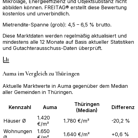
Mikrolage, Energieeffizienz und Objektsubstanz nicht
abbilden können. FREITAG® erstellt diese Bewertung
kostenlos und unverbindlich.
Mietrendite-Spanne (grob):
4,5
–
6,5
% brutto.
Diese Marktdaten werden regelmäßig aktualisiert und
mindestens alle 12 Monate auf Basis aktueller Statistiken
und Gutachterausschuss-Daten überprüft.
Auma
im Vergleich zu
Thüringen
Aktuelle Marktwerte in
Auma
gegenüber dem Median
aller Gemeinden in
Thüringen
.
Thüringen
Kennzahl
Auma
Differenz
(Median)
1.420
Häuser Ø
1.780 €/m²
-20,2 %
€/m²
Wohnungen
1.650
1.640 €/m²
+0,6 %
Ø
€/m²