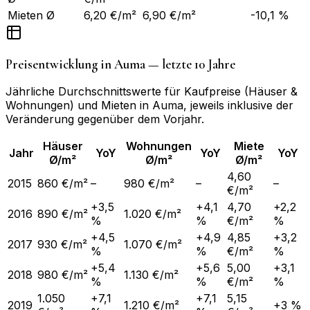
Mieten Ø
6,20 €/m²
6,90 €/m²
-10,1 %
Preisentwicklung in
Auma
— letzte 10 Jahre
Jährliche Durchschnittswerte für Kaufpreise (Häuser &
Wohnungen) und Mieten in
Auma
, jeweils inklusive der
Veränderung gegenüber dem Vorjahr.
Häuser
Wohnungen
Miete
Jahr
YoY
YoY
YoY
Ø/m²
Ø/m²
Ø/m²
4,60
2015
860 €/m²
–
980 €/m²
–
–
€/m²
+3,5
+4,1
4,70
+2,2
2016
890 €/m²
1.020 €/m²
%
%
€/m²
%
+4,5
+4,9
4,85
+3,2
2017
930 €/m²
1.070 €/m²
%
%
€/m²
%
+5,4
+5,6
5,00
+3,1
2018
980 €/m²
1.130 €/m²
%
%
€/m²
%
1.050
+7,1
+7,1
5,15
2019
1.210 €/m²
+3 %