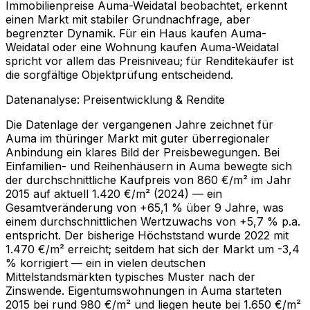
Immobilienpreise Auma-Weidatal beobachtet, erkennt
einen Markt mit stabiler Grundnachfrage, aber
begrenzter Dynamik. Für ein Haus kaufen Auma-
Weidatal oder eine Wohnung kaufen Auma-Weidatal
spricht vor allem das Preisniveau; für Renditekäufer ist
die sorgfältige Objektprüfung entscheidend.
Datenanalyse: Preisentwicklung & Rendite
Die Datenlage der vergangenen Jahre zeichnet für
Auma im thüringer Markt mit guter überregionaler
Anbindung ein klares Bild der Preisbewegungen. Bei
Einfamilien- und Reihenhäusern in Auma bewegte sich
der durchschnittliche Kaufpreis von 860 €/m² im Jahr
2015 auf aktuell 1.420 €/m² (2024) — ein
Gesamtveränderung von +65,1 % über 9 Jahre, was
einem durchschnittlichen Wertzuwachs von +5,7 % p.a.
entspricht. Der bisherige Höchststand wurde 2022 mit
1.470 €/m² erreicht; seitdem hat sich der Markt um -3,4
% korrigiert — ein in vielen deutschen
Mittelstandsmärkten typisches Muster nach der
Zinswende. Eigentumswohnungen in Auma starteten
2015 bei rund 980 €/m² und liegen heute bei 1.650 €/m²