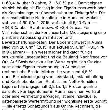
(+68,4 % über 9 Jahre, Ø +6,0 % p.a.). Damit eignen
sie sich häufig als Einstieg in den Eigentumserwerb oder
als Kapitalanlage mit überschaubarem Ticketgröße. Die
durchschnittliche Nettokaltmiete in Auma entwickelte
sich von 4,60 €/m² (2015) auf aktuell 6,20 €/m² —
+34,8 % über 9 Jahre bzw. Ø +3,4 % p.a.. Für
Vermieter sichert die kontinuierliche Mietsteigerung eine
planbare Anpassung an Inflation und
Bewirtschaftungskosten. Der Bodenrichtwert in Auma
stieg von 28 €/m² (2015) auf aktuell 55 €/m² (+96,4 %
in 9 Jahren) — ein wesentlicher Indikator für die
strukturelle Lagequalität und die Bauland-Nachfrage vor
Ort. Auf Basis der aktuellen Werte ergibt sich für eine
vermietete Eigentumswohnung in Auma eine
rechnerische Brutto-Mietrendite von rund 4,5 % —
ohne Berücksichtigung von Leerstand, Instandhaltung
und Kaufnebenkosten. Realistische Netto-Renditen
liegen erfahrungsgemäß 0,8 bis 1,5 Prozentpunkte
darunter. Für Eigentümer in Auma, die einen Verkauf
oder eine Vermietung erwägen, ist eine individuelle,
datenbasierte Wertermittlung der wichtigste erste Schritt
— sie ersetzt Schätzungen aus Online-Rechnern, die