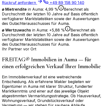
Rückruf anfordern
+49 89 158 90 140
⌀ Mietrendite
in
Auma
:
4,99 %
Berechnet als
Durchschnitt der letzten 10 Jahre auf Basis öffentlich
verfügbarer Marktstatistiken sowie der Auswertungen
des Gutachterausschusses für
Auma
.
⌀
Wertzuwachs
in
Auma
:
+5,88 %
Berechnet als
Durchschnitt der letzten 10 Jahre auf Basis öffentlich
verfügbarer Marktstatistiken sowie der Auswertungen
des Gutachterausschusses für
Auma
.
Ihr Partner vor Ort
FREITAG® Immobilien in
Auma
— für
einen erfolgreichen Verkauf Ihrer Immobilie
Ein Immobilienverkauf ist eine weitreichende
Entscheidung. Als erfahrene Makler begleiten wir
Eigentümer in
Auma
mit klarer Struktur, fundierter
Marktkenntnis und einer auf das jeweilige Objekt
abgestimmten Vermarktungsstrategie. Ob Hausverkauf,
Wohnungsverkauf, Grundstücksverkauf oder
Vermietung — wir stehen für saubere Abläufe,