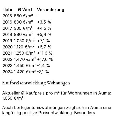
Jahr
Ø Wert
Veränderung
2015
860
€/m²
–
2016
890
€/m²
+3,5 %
2017
930
€/m²
+4,5 %
2018
980
€/m²
+5,4 %
2019
1.050
€/m²
+7,1 %
2020
1.120
€/m²
+6,7 %
2021
1.250
€/m²
+11,6 %
2022
1.470
€/m²
+17,6 %
2023
1.450
€/m²
-1,4 %
2024
1.420
€/m²
-2,1 %
Kaufpreisentwicklung Wohnungen
Aktueller Ø Kaufpreis pro m² für Wohnungen in Auma:
1.650 €/m²
Auch bei Eigentumswohnungen zeigt sich in Auma eine
langfristig positive Preisentwicklung. Besonders