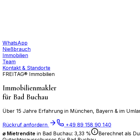
WhatsApp
Nießbrauch
Immobilien
Team
Kontakt & Standorte
FREITAG® Immobilien
Immobilienmakler
für
Bad Buchau
Über 15 Jahre Erfahrung in München, Bayern & im Umland
Rückruf anfordern
+49 89 158 90 140
⌀ Mietrendite
in
Bad Buchau
:
3,33 %
Berechnet als Dur
Gutachterausschusses für
Bad Buchau
.