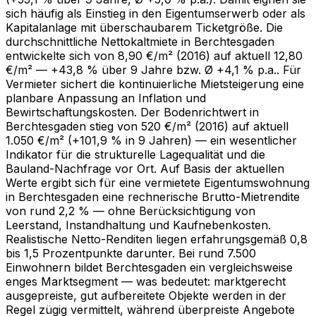
sich häufig als Einstieg in den Eigentumserwerb oder als
Kapitalanlage mit überschaubarem Ticketgröße. Die
durchschnittliche Nettokaltmiete in Berchtesgaden
entwickelte sich von 8,90 €/m² (2016) auf aktuell 12,80
€/m² — +43,8 % über 9 Jahre bzw. Ø +4,1 % p.a.. Für
Vermieter sichert die kontinuierliche Mietsteigerung eine
planbare Anpassung an Inflation und
Bewirtschaftungskosten. Der Bodenrichtwert in
Berchtesgaden stieg von 520 €/m² (2016) auf aktuell
1.050 €/m² (+101,9 % in 9 Jahren) — ein wesentlicher
Indikator für die strukturelle Lagequalität und die
Bauland-Nachfrage vor Ort. Auf Basis der aktuellen
Werte ergibt sich für eine vermietete Eigentumswohnung
in Berchtesgaden eine rechnerische Brutto-Mietrendite
von rund 2,2 % — ohne Berücksichtigung von
Leerstand, Instandhaltung und Kaufnebenkosten.
Realistische Netto-Renditen liegen erfahrungsgemäß 0,8
bis 1,5 Prozentpunkte darunter. Bei rund 7.500
Einwohnern bildet Berchtesgaden ein vergleichsweise
enges Marktsegment — was bedeutet: marktgerecht
ausgepreiste, gut aufbereitete Objekte werden in der
Regel zügig vermittelt, während überpreiste Angebote