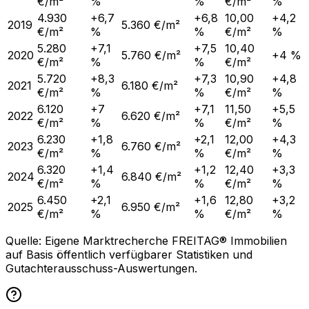
€/m²
%
%
€/m²
%
4.930
+6,7
+6,8
10,00
+4,2
2019
5.360 €/m²
€/m²
%
%
€/m²
%
5.280
+7,1
+7,5
10,40
2020
5.760 €/m²
+4 %
€/m²
%
%
€/m²
5.720
+8,3
+7,3
10,90
+4,8
2021
6.180 €/m²
€/m²
%
%
€/m²
%
6.120
+7
+7,1
11,50
+5,5
2022
6.620 €/m²
€/m²
%
%
€/m²
%
6.230
+1,8
+2,1
12,00
+4,3
2023
6.760 €/m²
€/m²
%
%
€/m²
%
6.320
+1,4
+1,2
12,40
+3,3
2024
6.840 €/m²
€/m²
%
%
€/m²
%
6.450
+2,1
+1,6
12,80
+3,2
2025
6.950 €/m²
€/m²
%
%
€/m²
%
Quelle: Eigene Marktrecherche FREITAG® Immobilien
auf Basis öffentlich verfügbarer Statistiken und
Gutachterausschuss-Auswertungen.