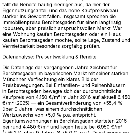
fällt die Rendite häufig niedriger aus, da hier der
Eigennutzungsanteil und das hohe Kaufpreisniveau
stärker ins Gewicht fallen. Insgesamt sprechen die
Immobilienpreise Berchtesgaden für einen langfristig
robusten, aber preislich anspruchsvollen Markt. Wer
eine Wohnung kaufen Berchtesgaden oder ein Haus
kaufen Berchtesgaden möchte, sollte Lage, Zustand und
Vermietbarkeit besonders sorgfältig prüfen.
Datenanalyse: Preisentwicklung & Rendite
Die Datenlage der vergangenen Jahre zeichnet für
Berchtesgaden im bayerischen Markt mit seiner starken
Münchner Verflechtung ein klares Bild der
Preisbewegungen. Bei Einfamilien- und Reihenhäusern
in Berchtesgaden bewegte sich der durchschnittliche
Kaufpreis von 4.150 €/m² im Jahr 2016 auf aktuell 6.450
€/m² (2025) — ein Gesamtveränderung von +55,4 %
über 9 Jahre, was einem durchschnittlichen
Wertzuwachs von +5,0 % p.a. entspricht.
Eigentumswohnungen in Berchtesgaden starteten 2016
bei rund 4.480 €/m² und liegen heute bei 6.950 €/m²
(+55,1 % über 9 Jahre, Ø +5,0 % p.a.). Damit eignen sie