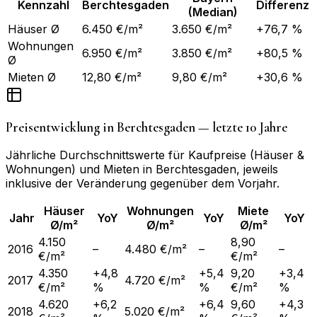
Kennzahl
Berchtesgaden
Differenz
(Median)
Häuser Ø
6.450 €/m²
3.650 €/m²
+76,7 %
Wohnungen
6.950 €/m²
3.850 €/m²
+80,5 %
Ø
Mieten Ø
12,80 €/m²
9,80 €/m²
+30,6 %
Preisentwicklung in
Berchtesgaden
— letzte 10 Jahre
Jährliche Durchschnittswerte für Kaufpreise (Häuser &
Wohnungen) und Mieten in
Berchtesgaden
, jeweils
inklusive der Veränderung gegenüber dem Vorjahr.
Häuser
Wohnungen
Miete
Jahr
YoY
YoY
YoY
Ø/m²
Ø/m²
Ø/m²
4.150
8,90
2016
–
4.480 €/m²
–
–
€/m²
€/m²
4.350
+4,8
+5,4
9,20
+3,4
2017
4.720 €/m²
€/m²
%
%
€/m²
%
4.620
+6,2
+6,4
9,60
+4,3
2018
5.020 €/m²