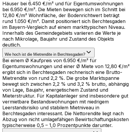
Häuser bei 6.450 €/m² und für Eigentumswohnungen
bei 6.950 €/m². Die Mieten bewegen sich im Schnitt bei
12,80 €/m² Wohnfläche, der Bodenrichtwert beträgt
rund 1.050 €/m². Damit positioniert sich Berchtesgaden
im Bayern-Vergleich auf einem markttypischen Niveau.
Innerhalb des Gemeindegebiets variieren die Werte je
nach Mikrolage, Baujahr und Zustand des Objekts
deutlich.
Wie hoch ist die Mietrendite in Berchtesgaden?
Bei einem Ø Kaufpreis von 6.950 €/m² für
Eigentumswohnungen und einer Ø Miete von 12,80 €/m²
ergibt sich in Berchtesgaden rechnerisch eine Brutto-
Mietrendite von rund 2,2 %. Die grobe Marktspanne
bewegt sich zwischen 2,2 % und 3,2 % brutto, abhängig
von Lage, Baujahr, energetischem Zustand und
Mieterstruktur. Für Kapitalanleger sind insbesondere gut
vermietbare Bestandswohnungen mit niedrigem
Leerstandsrisiko und stabilem Mietniveau in
Berchtesgaden interessant. Die Nettorendite liegt nach
Abzug von nicht umlagefähigen Bewirtschaftungskosten
typischerweise 0,5 – 1,0 Prozentpunkte darunter.