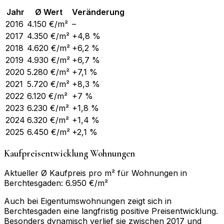
Jahr
Ø Wert
Veränderung
2016
4.150
€/m²
–
2017
4.350
€/m²
+4,8 %
2018
4.620
€/m²
+6,2 %
2019
4.930
€/m²
+6,7 %
2020
5.280
€/m²
+7,1 %
2021
5.720
€/m²
+8,3 %
2022
6.120
€/m²
+7 %
2023
6.230
€/m²
+1,8 %
2024
6.320
€/m²
+1,4 %
2025
6.450
€/m²
+2,1 %
Kaufpreisentwicklung Wohnungen
Aktueller Ø Kaufpreis pro m² für Wohnungen in
Berchtesgaden: 6.950 €/m²
Auch bei Eigentumswohnungen zeigt sich in
Berchtesgaden eine langfristig positive Preisentwicklung.
Besonders dynamisch verlief sie zwischen 2017 und