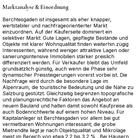
Marktanalyse & Einordnung
Berchtesgaden ist insgesamt als eher knapper,
wertstabiler und nachfrageorientierter Markt
einzuordnen. Auf der Käuferseite dominiert ein
selektiver Markt: Gute Lagen, gepflegte Bestände und
Objekte mit klarer Wohnqualität finden weiterhin zügig
Interessenten, während weniger attraktive Lagen oder
sanierungsintensive Immobilien stärker preislich
differenziert werden. Für Verkäufer bleibt das Umfeld
grundsätzlich günstig, auch wenn die Phase sehr
dynamischer Preissteigerungen vorerst vorbei ist. Die
Nachfrage wird durch die besondere Lage im
Alpenraum, die touristische Bedeutung und die Nähe zu
Salzburg gestützt. Gleichzeitig begrenzen topografische
und planungsrechtliche Faktoren das Angebot an
neuem Bauland und halten damit sowohl Kaufpreise als
auch Bodenrichtwerte auf einem hohen Niveau. Für
Kapitalanleger ist Berchtesgaden vor allem bei gut
vermietbaren Wohnungen interessant; die grobe
Mietrendite liegt je nach Objektqualität und Mikrolage
meist im Bereich von etwa 2,2 bis 3,2 % . Bei Häusern