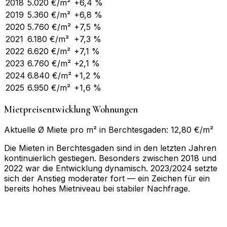
2018
5.020
€/m²
+6,4 %
2019
5.360
€/m²
+6,8 %
2020
5.760
€/m²
+7,5 %
2021
6.180
€/m²
+7,3 %
2022
6.620
€/m²
+7,1 %
2023
6.760
€/m²
+2,1 %
2024
6.840
€/m²
+1,2 %
2025
6.950
€/m²
+1,6 %
Mietpreisentwicklung Wohnungen
Aktuelle Ø Miete pro m² in Berchtesgaden: 12,80 €/m²
Die Mieten in Berchtesgaden sind in den letzten Jahren
kontinuierlich gestiegen. Besonders zwischen 2018 und
2022 war die Entwicklung dynamisch. 2023/2024 setzte
sich der Anstieg moderater fort — ein Zeichen für ein
bereits hohes Mietniveau bei stabiler Nachfrage.