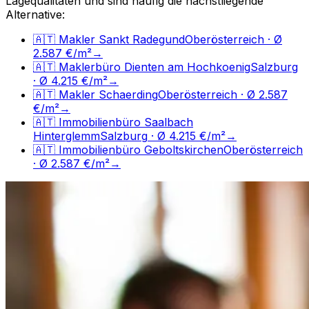
Lagequalitäten und sind häufig die nächstliegende
Alternative:
🇦🇹
Makler
Sankt Radegund
Oberösterreich
· Ø
2.587 €/m²
→
🇦🇹
Maklerbüro
Dienten am Hochkoenig
Salzburg
· Ø 4.215 €/m²
→
🇦🇹
Makler
Schaerding
Oberösterreich
· Ø 2.587
€/m²
→
🇦🇹
Immobilienbüro
Saalbach
Hinterglemm
Salzburg
· Ø 4.215 €/m²
→
🇦🇹
Immobilienbüro
Geboltskirchen
Oberösterreich
· Ø 2.587 €/m²
→