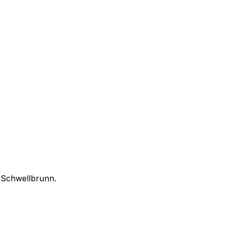
n
Schwellbrunn
.