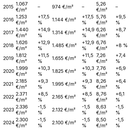
1.067
5,26
2015
–
974 €/m²
–
–
€/m²
€/m²
1.253
+17,5
+17,5
5,76
+9,5
2016
1.144 €/m²
€/m²
%
%
€/m²
%
1.440
+14,9
+14,9
6,26
+8,7
2017
1.314 €/m²
€/m²
%
%
€/m²
%
1.626
+12,9
+12,9
6,76
2018
1.485 €/m²
+8 %
€/m²
%
%
€/m²
1.812
+11,5
+11,5
7,26
+7,4
2019
1.655 €/m²
€/m²
%
%
€/m²
%
1.999
+10,3
+10,3
7,76
+6,9
2020
1.825 €/m²
€/m²
%
%
€/m²
%
2.185
+9,3
+9,3
8,26
+6,4
2021
1.995 €/m²
€/m²
%
%
€/m²
%
2.371
+8,5
+8,5
8,76
+6,1
2022
2.165 €/m²
€/m²
%
%
€/m²
%
2.336
-1,5
-1,5
8,63
-1,5
2023
2.132 €/m²
€/m²
%
%
€/m²
%
2.300
-1,5
-1,5
8,50
-1,5
2024
2.100 €/m²
€/m²
%
%
€/m²
%