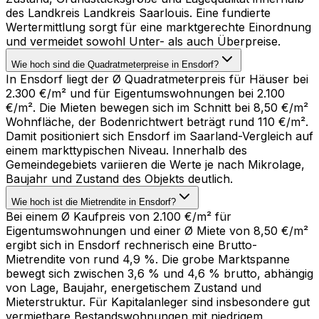
des Landkreis Landkreis Saarlouis. Eine fundierte
Wertermittlung sorgt für eine marktgerechte Einordnung
und vermeidet sowohl Unter- als auch Überpreise.
Wie hoch sind die Quadratmeterpreise in Ensdorf?
In Ensdorf liegt der Ø Quadratmeterpreis für Häuser bei
2.300 €/m² und für Eigentumswohnungen bei 2.100
€/m². Die Mieten bewegen sich im Schnitt bei 8,50 €/m²
Wohnfläche, der Bodenrichtwert beträgt rund 110 €/m².
Damit positioniert sich Ensdorf im Saarland-Vergleich auf
einem markttypischen Niveau. Innerhalb des
Gemeindegebiets variieren die Werte je nach Mikrolage,
Baujahr und Zustand des Objekts deutlich.
Wie hoch ist die Mietrendite in Ensdorf?
Bei einem Ø Kaufpreis von 2.100 €/m² für
Eigentumswohnungen und einer Ø Miete von 8,50 €/m²
ergibt sich in Ensdorf rechnerisch eine Brutto-
Mietrendite von rund 4,9 %. Die grobe Marktspanne
bewegt sich zwischen 3,6 % und 4,6 % brutto, abhängig
von Lage, Baujahr, energetischem Zustand und
Mieterstruktur. Für Kapitalanleger sind insbesondere gut
vermietbare Bestandswohnungen mit niedrigem