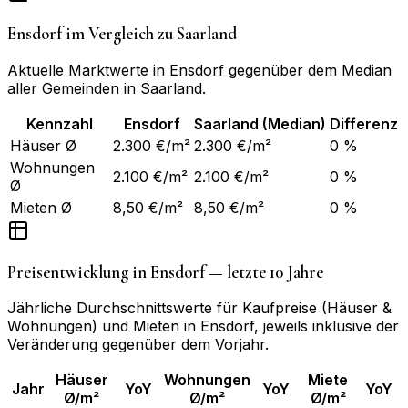
Ensdorf
im Vergleich zu
Saarland
Aktuelle Marktwerte in
Ensdorf
gegenüber dem Median
aller Gemeinden in
Saarland
.
Kennzahl
Ensdorf
Saarland
(Median)
Differenz
Häuser Ø
2.300 €/m²
2.300 €/m²
0 %
Wohnungen
2.100 €/m²
2.100 €/m²
0 %
Ø
Mieten Ø
8,50 €/m²
8,50 €/m²
0 %
Preisentwicklung in
Ensdorf
— letzte 10 Jahre
Jährliche Durchschnittswerte für Kaufpreise (Häuser &
Wohnungen) und Mieten in
Ensdorf
, jeweils inklusive der
Veränderung gegenüber dem Vorjahr.
Häuser
Wohnungen
Miete
Jahr
YoY
YoY
YoY
Ø/m²
Ø/m²
Ø/m²