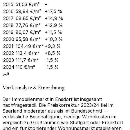
2015
51,03
€/m²
–
2016
59,94
€/m²
+17,5 %
2017
68,85
€/m²
+14,9 %
2018
77,76
€/m²
+12,9 %
2019
86,67
€/m²
+11,5 %
2020
95,58
€/m²
+10,3 %
2021
104,49
€/m²
+9,3 %
2022
113,4
€/m²
+8,5 %
2023
111,7
€/m²
-1,5 %
2024
110
€/m²
-1,5 %
Marktanalyse & Einordnung
Der Immobilienmarkt in Ensdorf ist insgesamt
nachfragestabil. Die Preiskorrektur 2023/24 fiel im
Saarland moderater aus als im Bundesschnitt —
verlässliche Beschäftigung, niedrige Wohnkosten im
Vergleich zu Großräumen wie Stuttgart oder Frankfurt
und ein funktionierender Wohnungsmarkt stabilisieren