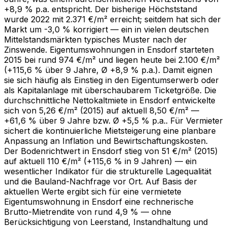
+8,9 % p.a. entspricht. Der bisherige Höchststand
wurde 2022 mit 2.371 €/m² erreicht; seitdem hat sich der
Markt um -3,0 % korrigiert — ein in vielen deutschen
Mittelstandsmärkten typisches Muster nach der
Zinswende. Eigentumswohnungen in Ensdorf starteten
2015 bei rund 974 €/m² und liegen heute bei 2.100 €/m²
(+115,6 % über 9 Jahre, Ø +8,9 % p.a.). Damit eignen
sie sich häufig als Einstieg in den Eigentumserwerb oder
als Kapitalanlage mit überschaubarem Ticketgröße. Die
durchschnittliche Nettokaltmiete in Ensdorf entwickelte
sich von 5,26 €/m² (2015) auf aktuell 8,50 €/m² —
+61,6 % über 9 Jahre bzw. Ø +5,5 % p.a.. Für Vermieter
sichert die kontinuierliche Mietsteigerung eine planbare
Anpassung an Inflation und Bewirtschaftungskosten.
Der Bodenrichtwert in Ensdorf stieg von 51 €/m² (2015)
auf aktuell 110 €/m² (+115,6 % in 9 Jahren) — ein
wesentlicher Indikator für die strukturelle Lagequalität
und die Bauland-Nachfrage vor Ort. Auf Basis der
aktuellen Werte ergibt sich für eine vermietete
Eigentumswohnung in Ensdorf eine rechnerische
Brutto-Mietrendite von rund 4,9 % — ohne
Berücksichtigung von Leerstand, Instandhaltung und