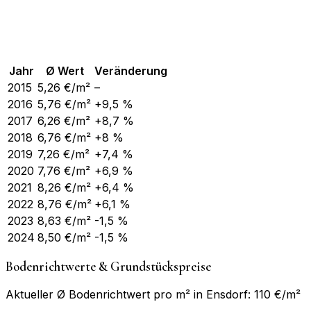
Jahr
Ø Wert
Veränderung
2015
5,26
€/m²
–
2016
5,76
€/m²
+9,5 %
2017
6,26
€/m²
+8,7 %
2018
6,76
€/m²
+8 %
2019
7,26
€/m²
+7,4 %
2020
7,76
€/m²
+6,9 %
2021
8,26
€/m²
+6,4 %
2022
8,76
€/m²
+6,1 %
2023
8,63
€/m²
-1,5 %
2024
8,50
€/m²
-1,5 %
Bodenrichtwerte & Grundstückspreise
Aktueller Ø Bodenrichtwert pro m² in Ensdorf: 110 €/m²