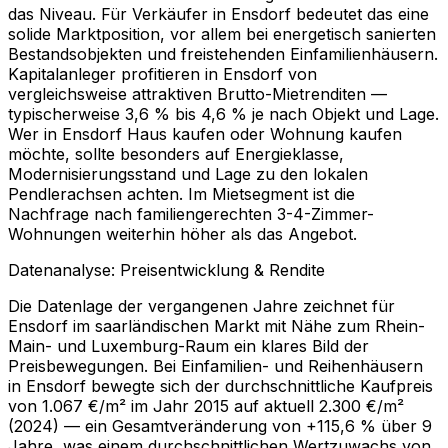
das Niveau. Für Verkäufer in Ensdorf bedeutet das eine
solide Marktposition, vor allem bei energetisch sanierten
Bestandsobjekten und freistehenden Einfamilienhäusern.
Kapitalanleger profitieren in Ensdorf von
vergleichsweise attraktiven Brutto-Mietrenditen —
typischerweise 3,6 % bis 4,6 % je nach Objekt und Lage.
Wer in Ensdorf Haus kaufen oder Wohnung kaufen
möchte, sollte besonders auf Energieklasse,
Modernisierungsstand und Lage zu den lokalen
Pendlerachsen achten. Im Mietsegment ist die
Nachfrage nach familiengerechten 3-4-Zimmer-
Wohnungen weiterhin höher als das Angebot.
Datenanalyse: Preisentwicklung & Rendite
Die Datenlage der vergangenen Jahre zeichnet für
Ensdorf im saarländischen Markt mit Nähe zum Rhein-
Main- und Luxemburg-Raum ein klares Bild der
Preisbewegungen. Bei Einfamilien- und Reihenhäusern
in Ensdorf bewegte sich der durchschnittliche Kaufpreis
von 1.067 €/m² im Jahr 2015 auf aktuell 2.300 €/m²
(2024) — ein Gesamtveränderung von +115,6 % über 9
Jahre, was einem durchschnittlichen Wertzuwachs von