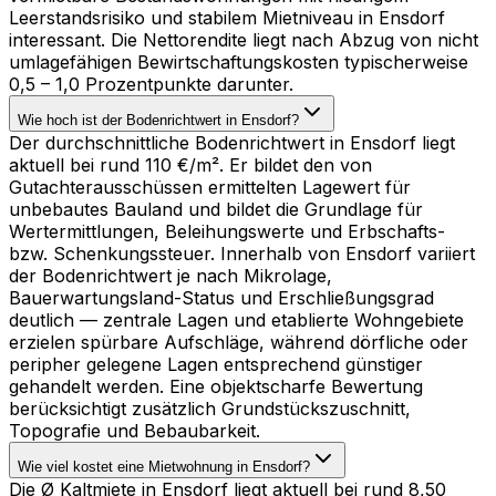
Leerstandsrisiko und stabilem Mietniveau in Ensdorf
interessant. Die Nettorendite liegt nach Abzug von nicht
umlagefähigen Bewirtschaftungskosten typischerweise
0,5 – 1,0 Prozentpunkte darunter.
Wie hoch ist der Bodenrichtwert in Ensdorf?
Der durchschnittliche Bodenrichtwert in Ensdorf liegt
aktuell bei rund 110 €/m². Er bildet den von
Gutachterausschüssen ermittelten Lagewert für
unbebautes Bauland und bildet die Grundlage für
Wertermittlungen, Beleihungswerte und Erbschafts-
bzw. Schenkungssteuer. Innerhalb von Ensdorf variiert
der Bodenrichtwert je nach Mikrolage,
Bauerwartungsland-Status und Erschließungsgrad
deutlich — zentrale Lagen und etablierte Wohngebiete
erzielen spürbare Aufschläge, während dörfliche oder
peripher gelegene Lagen entsprechend günstiger
gehandelt werden. Eine objektscharfe Bewertung
berücksichtigt zusätzlich Grundstückszuschnitt,
Topografie und Bebaubarkeit.
Wie viel kostet eine Mietwohnung in Ensdorf?
Die Ø Kaltmiete in Ensdorf liegt aktuell bei rund 8,50