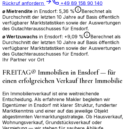
Rückruf anfordern
+49 89 158 90 140
⌀ Mietrendite
in
Ensdorf
:
5,36 %
Berechnet als
Durchschnitt der letzten 10 Jahre auf Basis öffentlich
verfügbarer Marktstatistiken sowie der Auswertungen
des Gutachterausschusses für
Ensdorf
.
⌀
Wertzuwachs
in
Ensdorf
:
+9,09 %
Berechnet als
Durchschnitt der letzten 10 Jahre auf Basis öffentlich
verfügbarer Marktstatistiken sowie der Auswertungen
des Gutachterausschusses für
Ensdorf
.
Ihr Partner vor Ort
FREITAG® Immobilien in
Ensdorf
— für
einen erfolgreichen Verkauf Ihrer Immobilie
Ein Immobilienverkauf ist eine weitreichende
Entscheidung. Als erfahrene Makler begleiten wir
Eigentümer in
Ensdorf
mit klarer Struktur, fundierter
Marktkenntnis und einer auf das jeweilige Objekt
abgestimmten Vermarktungsstrategie. Ob Hausverkauf,
Wohnungsverkauf, Grundstücksverkauf oder
Vermietung — wir stehen für saubere Abläufe,