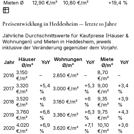
Mieten Ø
12,90 €/m²
10,80 €/m²
+19,4 %
Preisentwicklung in
Heddesheim
— letzte 10 Jahre
Jährliche Durchschnittswerte für Kaufpreise (Häuser &
Wohnungen) und Mieten in
Heddesheim
, jeweils
inklusive der Veränderung gegenüber dem Vorjahr.
Häuser
Wohnungen
Miete
Jahr
YoY
YoY
YoY
Ø/m²
Ø/m²
Ø/m²
3.150
8,70
2016
–
2.850 €/m²
–
–
€/m²
€/m²
3.320
+5,4
+5,3
9,00
+3,4
2017
3.000 €/m²
€/m²
%
%
€/m²
%
3.520
+6
+6
9,35
+3,9
2018
3.180 €/m²
€/m²
%
%
€/m²
%
3.760
+6,8
+6,3
9,75
+4,3
2019
3.380 €/m²
€/m²
%
%
€/m²
%
4.020
+6,9
+7,1
10,10
+3,6
2020
3.620 €/m²
€/m²
%
%
€/m²
%