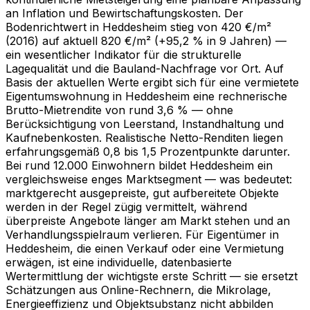
an Inflation und Bewirtschaftungskosten. Der
Bodenrichtwert in Heddesheim stieg von 420 €/m²
(2016) auf aktuell 820 €/m² (+95,2 % in 9 Jahren) —
ein wesentlicher Indikator für die strukturelle
Lagequalität und die Bauland-Nachfrage vor Ort. Auf
Basis der aktuellen Werte ergibt sich für eine vermietete
Eigentumswohnung in Heddesheim eine rechnerische
Brutto-Mietrendite von rund 3,6 % — ohne
Berücksichtigung von Leerstand, Instandhaltung und
Kaufnebenkosten. Realistische Netto-Renditen liegen
erfahrungsgemäß 0,8 bis 1,5 Prozentpunkte darunter.
Bei rund 12.000 Einwohnern bildet Heddesheim ein
vergleichsweise enges Marktsegment — was bedeutet:
marktgerecht ausgepreiste, gut aufbereitete Objekte
werden in der Regel zügig vermittelt, während
überpreiste Angebote länger am Markt stehen und an
Verhandlungsspielraum verlieren. Für Eigentümer in
Heddesheim, die einen Verkauf oder eine Vermietung
erwägen, ist eine individuelle, datenbasierte
Wertermittlung der wichtigste erste Schritt — sie ersetzt
Schätzungen aus Online-Rechnern, die Mikrolage,
Energieeffizienz und Objektsubstanz nicht abbilden