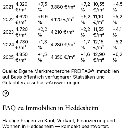
4.320
+7,5
+7,2
10,55
+4,5
2021
3.880 €/m²
€/m²
%
%
€/m²
%
4.620
+6,9
+6,2
11,10
+5,2
2022
4.120 €/m²
€/m²
%
%
€/m²
%
4.720
+2,2
+2,2
11,55
+4,1
2023
4.210 €/m²
€/m²
%
%
€/m²
%
4.780
+1,3
+1,7
12,15
+5,2
2024
4.280 €/m²
€/m²
%
%
€/m²
%
4.850
+1,5
+1,6
12,90
+6,2
2025
4.350 €/m²
€/m²
%
%
€/m²
%
Quelle: Eigene Marktrecherche FREITAG® Immobilien
auf Basis öffentlich verfügbarer Statistiken und
Gutachterausschuss-Auswertungen.
FAQ zu Immobilien in
Heddesheim
Häufige Fragen zu Kauf, Verkauf, Finanzierung und
Wohnen in
Heddesheim
— kompakt beantwortet.