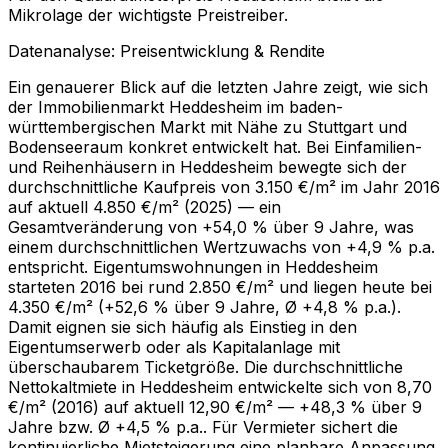
Mikrolage der wichtigste Preistreiber.
Datenanalyse: Preisentwicklung & Rendite
Ein genauerer Blick auf die letzten Jahre zeigt, wie sich
der Immobilienmarkt Heddesheim im baden-
württembergischen Markt mit Nähe zu Stuttgart und
Bodenseeraum konkret entwickelt hat. Bei Einfamilien-
und Reihenhäusern in Heddesheim bewegte sich der
durchschnittliche Kaufpreis von 3.150 €/m² im Jahr 2016
auf aktuell 4.850 €/m² (2025) — ein
Gesamtveränderung von +54,0 % über 9 Jahre, was
einem durchschnittlichen Wertzuwachs von +4,9 % p.a.
entspricht. Eigentumswohnungen in Heddesheim
starteten 2016 bei rund 2.850 €/m² und liegen heute bei
4.350 €/m² (+52,6 % über 9 Jahre, Ø +4,8 % p.a.).
Damit eignen sie sich häufig als Einstieg in den
Eigentumserwerb oder als Kapitalanlage mit
überschaubarem Ticketgröße. Die durchschnittliche
Nettokaltmiete in Heddesheim entwickelte sich von 8,70
€/m² (2016) auf aktuell 12,90 €/m² — +48,3 % über 9
Jahre bzw. Ø +4,5 % p.a.. Für Vermieter sichert die
kontinuierliche Mietsteigerung eine planbare Anpassung