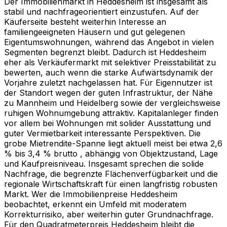
Der Immobilienmarkt in Heddesheim ist insgesamt als
stabil und nachfrageorientiert einzustufen. Auf der
Käuferseite besteht weiterhin Interesse an
familiengeeigneten Häusern und gut gelegenen
Eigentumswohnungen, während das Angebot in vielen
Segmenten begrenzt bleibt. Dadurch ist Heddesheim
eher als Verkäufermarkt mit selektiver Preisstabilität zu
bewerten, auch wenn die starke Aufwärtsdynamik der
Vorjahre zuletzt nachgelassen hat. Für Eigennutzer ist
der Standort wegen der guten Infrastruktur, der Nähe
zu Mannheim und Heidelberg sowie der vergleichsweise
ruhigen Wohnumgebung attraktiv. Kapitalanleger finden
vor allem bei Wohnungen mit solider Ausstattung und
guter Vermietbarkeit interessante Perspektiven. Die
grobe Mietrendite-Spanne liegt aktuell meist bei etwa 2,6
% bis 3,4 % brutto , abhängig von Objektzustand, Lage
und Kaufpreisniveau. Insgesamt sprechen die solide
Nachfrage, die begrenzte Flächenverfügbarkeit und die
regionale Wirtschaftskraft für einen langfristig robusten
Markt. Wer die Immobilienpreise Heddesheim
beobachtet, erkennt ein Umfeld mit moderatem
Korrekturrisiko, aber weiterhin guter Grundnachfrage.
Für den Quadratmeterpreis Heddesheim bleibt die