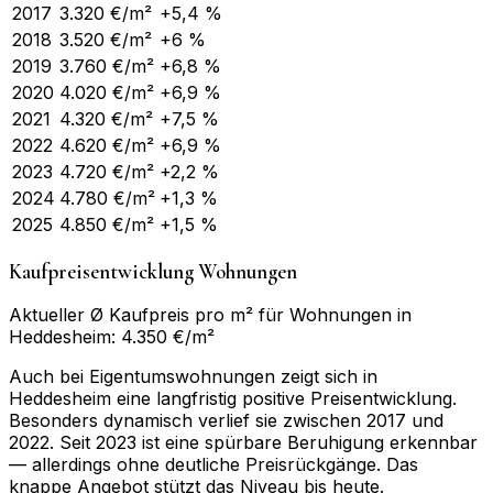
2017
3.320
€/m²
+5,4 %
2018
3.520
€/m²
+6 %
2019
3.760
€/m²
+6,8 %
2020
4.020
€/m²
+6,9 %
2021
4.320
€/m²
+7,5 %
2022
4.620
€/m²
+6,9 %
2023
4.720
€/m²
+2,2 %
2024
4.780
€/m²
+1,3 %
2025
4.850
€/m²
+1,5 %
Kaufpreisentwicklung Wohnungen
Aktueller Ø Kaufpreis pro m² für Wohnungen in
Heddesheim: 4.350 €/m²
Auch bei Eigentumswohnungen zeigt sich in
Heddesheim eine langfristig positive Preisentwicklung.
Besonders dynamisch verlief sie zwischen 2017 und
2022. Seit 2023 ist eine spürbare Beruhigung erkennbar
— allerdings ohne deutliche Preisrückgänge. Das
knappe Angebot stützt das Niveau bis heute.