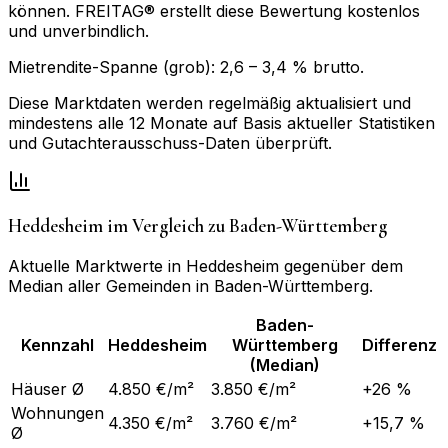
können. FREITAG® erstellt diese Bewertung kostenlos
und unverbindlich.
Mietrendite-Spanne (grob):
2,6
–
3,4
% brutto.
Diese Marktdaten werden regelmäßig aktualisiert und
mindestens alle 12 Monate auf Basis aktueller Statistiken
und Gutachterausschuss-Daten überprüft.
Heddesheim
im Vergleich zu
Baden-Württemberg
Aktuelle Marktwerte in
Heddesheim
gegenüber dem
Median aller Gemeinden in
Baden-Württemberg
.
Baden-
Kennzahl
Heddesheim
Württemberg
Differenz
(Median)
Häuser Ø
4.850 €/m²
3.850 €/m²
+26 %
Wohnungen
4.350 €/m²
3.760 €/m²
+15,7 %
Ø