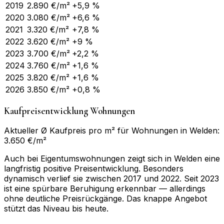
2019
2.890
€/m²
+5,9 %
2020
3.080
€/m²
+6,6 %
2021
3.320
€/m²
+7,8 %
2022
3.620
€/m²
+9 %
2023
3.700
€/m²
+2,2 %
2024
3.760
€/m²
+1,6 %
2025
3.820
€/m²
+1,6 %
2026
3.850
€/m²
+0,8 %
Kaufpreisentwicklung Wohnungen
Aktueller Ø Kaufpreis pro m² für Wohnungen in Welden:
3.650 €/m²
Auch bei Eigentumswohnungen zeigt sich in Welden eine
langfristig positive Preisentwicklung. Besonders
dynamisch verlief sie zwischen 2017 und 2022. Seit 2023
ist eine spürbare Beruhigung erkennbar — allerdings
ohne deutliche Preisrückgänge. Das knappe Angebot
stützt das Niveau bis heute.