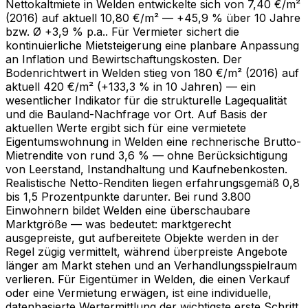
Nettokaltmiete in Welden entwickelte sich von 7,40 €/m²
(2016) auf aktuell 10,80 €/m² — +45,9 % über 10 Jahre
bzw. Ø +3,9 % p.a.. Für Vermieter sichert die
kontinuierliche Mietsteigerung eine planbare Anpassung
an Inflation und Bewirtschaftungskosten. Der
Bodenrichtwert in Welden stieg von 180 €/m² (2016) auf
aktuell 420 €/m² (+133,3 % in 10 Jahren) — ein
wesentlicher Indikator für die strukturelle Lagequalität
und die Bauland-Nachfrage vor Ort. Auf Basis der
aktuellen Werte ergibt sich für eine vermietete
Eigentumswohnung in Welden eine rechnerische Brutto-
Mietrendite von rund 3,6 % — ohne Berücksichtigung
von Leerstand, Instandhaltung und Kaufnebenkosten.
Realistische Netto-Renditen liegen erfahrungsgemäß 0,8
bis 1,5 Prozentpunkte darunter. Bei rund 3.800
Einwohnern bildet Welden eine überschaubare
Marktgröße — was bedeutet: marktgerecht
ausgepreiste, gut aufbereitete Objekte werden in der
Regel zügig vermittelt, während überpreiste Angebote
länger am Markt stehen und an Verhandlungsspielraum
verlieren. Für Eigentümer in Welden, die einen Verkauf
oder eine Vermietung erwägen, ist eine individuelle,
datenbasierte Wertermittlung der wichtigste erste Schritt