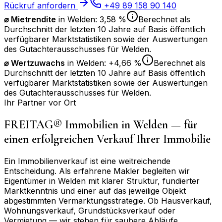
Rückruf anfordern
+49 89 158 90 140
⌀ Mietrendite
in
Welden
:
3,58 %
Berechnet als
Durchschnitt der letzten 10 Jahre auf Basis öffentlich
verfügbarer Marktstatistiken sowie der Auswertungen
des Gutachterausschusses für
Welden
.
⌀
Wertzuwachs
in
Welden
:
+4,66 %
Berechnet als
Durchschnitt der letzten 10 Jahre auf Basis öffentlich
verfügbarer Marktstatistiken sowie der Auswertungen
des Gutachterausschusses für
Welden
.
Ihr Partner vor Ort
FREITAG® Immobilien in
Welden
— für
einen erfolgreichen Verkauf Ihrer Immobilie
Ein Immobilienverkauf ist eine weitreichende
Entscheidung. Als erfahrene Makler begleiten wir
Eigentümer in
Welden
mit klarer Struktur, fundierter
Marktkenntnis und einer auf das jeweilige Objekt
abgestimmten Vermarktungsstrategie. Ob Hausverkauf,
Wohnungsverkauf, Grundstücksverkauf oder
Vermietung — wir stehen für saubere Abläufe,