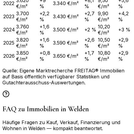
3.620
+9
+8,1
9,50
+5,6
2022
3.340 €/m²
€/m²
%
%
€/m²
%
3.700
+2,2
+2,7
9,90
+4,2
2023
3.430 €/m²
€/m²
%
%
€/m²
%
3.760
+1,6
10,20
2024
3.500 €/m²
+2 %
+3 %
€/m²
%
€/m²
3.820
+1,6
+2,6
10,50
+2,9
2025
3.590 €/m²
€/m²
%
%
€/m²
%
3.850
+0,8
+1,7
10,80
+2,9
2026
3.650 €/m²
€/m²
%
%
€/m²
%
Quelle: Eigene Marktrecherche FREITAG® Immobilien
auf Basis öffentlich verfügbarer Statistiken und
Gutachterausschuss-Auswertungen.
FAQ zu Immobilien in
Welden
Häufige Fragen zu Kauf, Verkauf, Finanzierung und
Wohnen in
Welden
— kompakt beantwortet.