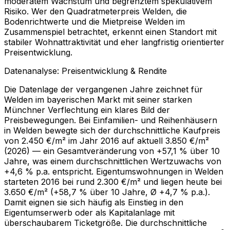
moderatem Wachstum und begrenztem spekulativem
Risiko. Wer den Quadratmeterpreis Welden, die
Bodenrichtwerte und die Mietpreise Welden im
Zusammenspiel betrachtet, erkennt einen Standort mit
stabiler Wohnattraktivität und eher langfristig orientierter
Preisentwicklung.
Datenanalyse: Preisentwicklung & Rendite
Die Datenlage der vergangenen Jahre zeichnet für
Welden im bayerischen Markt mit seiner starken
Münchner Verflechtung ein klares Bild der
Preisbewegungen. Bei Einfamilien- und Reihenhäusern
in Welden bewegte sich der durchschnittliche Kaufpreis
von 2.450 €/m² im Jahr 2016 auf aktuell 3.850 €/m²
(2026) — ein Gesamtveränderung von +57,1 % über 10
Jahre, was einem durchschnittlichen Wertzuwachs von
+4,6 % p.a. entspricht. Eigentumswohnungen in Welden
starteten 2016 bei rund 2.300 €/m² und liegen heute bei
3.650 €/m² (+58,7 % über 10 Jahre, Ø +4,7 % p.a.).
Damit eignen sie sich häufig als Einstieg in den
Eigentumserwerb oder als Kapitalanlage mit
überschaubarem Ticketgröße. Die durchschnittliche