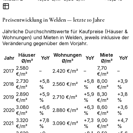
Preisentwicklung in
Welden
— letzte 10 Jahre
Jährliche Durchschnittswerte für Kaufpreise (Häuser &
Wohnungen) und Mieten in
Welden
, jeweils inklusive der
Veränderung gegenüber dem Vorjahr.
Häuser
Wohnungen
Miete
Jahr
YoY
YoY
YoY
Ø/m²
Ø/m²
Ø/m²
2.580
7,70
2017
–
2.420 €/m²
–
–
€/m²
€/m²
2.730
+5,8
+5,8
8,00
+3,9
2018
2.560 €/m²
€/m²
%
%
€/m²
%
2.890
+5,9
+5,9
8,30
+3,8
2019
2.710 €/m²
€/m²
%
%
€/m²
%
3.080
+6,6
+6,3
8,60
+3,6
2020
2.880 €/m²
€/m²
%
%
€/m²
%
3.320
+7,8
+7,3
9,00
+4,7
2021
3.090 €/m²
€/m²
%
%
€/m²
%