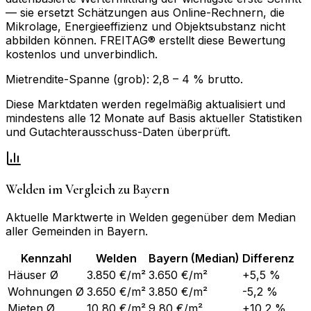
— sie ersetzt Schätzungen aus Online-Rechnern, die
Mikrolage, Energieeffizienz und Objektsubstanz nicht
abbilden können. FREITAG® erstellt diese Bewertung
kostenlos und unverbindlich.
Mietrendite-Spanne (grob):
2,8
–
4
% brutto.
Diese Marktdaten werden regelmäßig aktualisiert und
mindestens alle 12 Monate auf Basis aktueller Statistiken
und Gutachterausschuss-Daten überprüft.
Welden
im Vergleich zu
Bayern
Aktuelle Marktwerte in
Welden
gegenüber dem Median
aller Gemeinden in
Bayern
.
Kennzahl
Welden
Bayern
(Median)
Differenz
Häuser Ø
3.850 €/m²
3.650 €/m²
+5,5 %
Wohnungen Ø
3.650 €/m²
3.850 €/m²
-5,2 %
Mieten Ø
10,80 €/m²
9,80 €/m²
+10,2 %