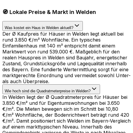
🧭 Lokale Preise & Markt in Welden
Was kostet ein Haus in Welden aktuell?
Der Ø Kaufpreis für Häuser in Welden liegt aktuell bei
rund 3.850 €/m² Wohnfläche. Ein typisches
Einfamilienhaus mit 140 m² entspricht damit einem
Marktwert von rund 539.000 €. Maßgeblich für den
realen Hauspreis in Welden sind Baujahr, energetischer
Zustand, Grundstücksgröße und Lagequalität innerhalb
des Bayern. Eine fundierte Wertermittlung sorgt für eine
marktgerechte Einordnung und vermeidet sowohl Unter-
als auch Überpreise.
Wie hoch sind die Quadratmeterpreise in Welden?
In Welden liegt der Ø Quadratmeterpreis für Häuser bei
3.850 €/m² und für Eigentumswohnungen bei 3.650
€/m². Die Mieten bewegen sich im Schnitt bei 10,80
€/m² Wohnfläche, der Bodenrichtwert beträgt rund 420
€/m². Damit positioniert sich Welden im Bayern-Vergleich
auf einem markttypischen Niveau. Innerhalb des
Gemeindegebiets variieren die Werte je nach Mikrolage,