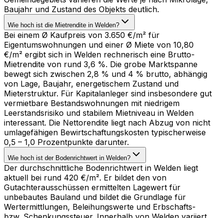
Baujahr und Zustand des Objekts deutlich.
Wie hoch ist die Mietrendite in Welden?
Bei einem Ø Kaufpreis von 3.650 €/m² für
Eigentumswohnungen und einer Ø Miete von 10,80
€/m² ergibt sich in Welden rechnerisch eine Brutto-
Mietrendite von rund 3,6 %. Die grobe Marktspanne
bewegt sich zwischen 2,8 % und 4 % brutto, abhängig
von Lage, Baujahr, energetischem Zustand und
Mieterstruktur. Für Kapitalanleger sind insbesondere gut
vermietbare Bestandswohnungen mit niedrigem
Leerstandsrisiko und stabilem Mietniveau in Welden
interessant. Die Nettorendite liegt nach Abzug von nicht
umlagefähigen Bewirtschaftungskosten typischerweise
0,5 – 1,0 Prozentpunkte darunter.
Wie hoch ist der Bodenrichtwert in Welden?
Der durchschnittliche Bodenrichtwert in Welden liegt
aktuell bei rund 420 €/m². Er bildet den von
Gutachterausschüssen ermittelten Lagewert für
unbebautes Bauland und bildet die Grundlage für
Wertermittlungen, Beleihungswerte und Erbschafts-
bzw. Schenkungssteuer. Innerhalb von Welden variiert