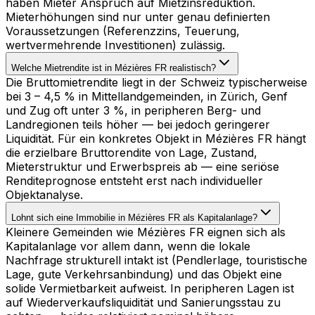
haben Mieter Anspruch auf Mietzinsreduktion.
Mieterhöhungen sind nur unter genau definierten
Voraussetzungen (Referenzzins, Teuerung,
wertvermehrende Investitionen) zulässig.
Welche Mietrendite ist in Mézières FR realistisch?
Die Bruttomietrendite liegt in der Schweiz typischerweise
bei 3 – 4,5 % in Mittellandgemeinden, in Zürich, Genf
und Zug oft unter 3 %, in peripheren Berg- und
Landregionen teils höher — bei jedoch geringerer
Liquidität. Für ein konkretes Objekt in Mézières FR hängt
die erzielbare Bruttorendite von Lage, Zustand,
Mieterstruktur und Erwerbspreis ab — eine seriöse
Renditeprognose entsteht erst nach individueller
Objektanalyse.
Lohnt sich eine Immobilie in Mézières FR als Kapitalanlage?
Kleinere Gemeinden wie Mézières FR eignen sich als
Kapitalanlage vor allem dann, wenn die lokale
Nachfrage strukturell intakt ist (Pendlerlage, touristische
Lage, gute Verkehrsanbindung) und das Objekt eine
solide Vermietbarkeit aufweist. In peripheren Lagen ist
auf Wiederverkaufsliquidität und Sanierungsstau zu