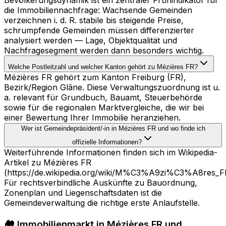
die Immobiliennachfrage: Wachsende Gemeinden
verzeichnen i. d. R. stabile bis steigende Preise,
schrumpfende Gemeinden müssen differenzierter
analysiert werden — Lage, Objektqualität und
Nachfragesegment werden dann besonders wichtig.
Welche Postleitzahl und welcher Kanton gehört zu Mézières FR?
Mézières FR gehört zum Kanton Freiburg (FR),
Bezirk/Region Glâne. Diese Verwaltungszuordnung ist u.
a. relevant für Grundbuch, Bauamt, Steuerbehörde
sowie für die regionalen Marktvergleiche, die wir bei
einer Bewertung Ihrer Immobilie heranziehen.
Wer ist Gemeindepräsident/-in in Mézières FR und wo finde ich
offizielle Informationen?
Weiterführende Informationen finden sich im Wikipedia-
Artikel zu Mézières FR
(https://de.wikipedia.org/wiki/M%C3%A9zi%C3%A8res_F
Für rechtsverbindliche Auskünfte zu Bauordnung,
Zonenplan und Liegenschaftsdaten ist die
Gemeindeverwaltung die richtige erste Anlaufstelle.
🏘️ Immobilienmarkt in Mézières FR und