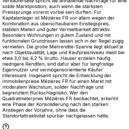
Verkäuferseite spricht die anhaltende Nachfrage für eine
solide Marktposition, auch wenn die stärksten
Preissprünge vorerst vorbei sein dürften. Für
Kapitalanleger ist Mézières FR vor allem wegen der
Kombination aus überschaubarem Einstiegspreis,
stabilen Mieten und guter Vermietbarkeit attraktiv.
Besonders Wohnungen in gutem Zustand und mit
funktionalen Grundrissen lassen sich in der Regel zügig
vermieten. Die grobe Mietrendite-Spanne liegt aktuell je
nach Objektqualität, Lage und Kaufpreisniveau meist bei
etwa 3,0 bis 4,2 % brutto. Häuser erzielen häufig
niedrigere Renditen, sind dafür aber für langfristige
Eigennutzer und vermögensorientierte Käufer
interessant. Insgesamt spricht die Entwicklung der
Immobilienpreise Mézières FR für einen Markt mit
moderatem Wachstum, solider Nachfrage und
begrenztem Rückschlagrisiko. Wer den
Quadratmeterpreis Mézières FR beobachtet, erkennt
eine Phase der Konsolidierung nach den starken
Anstiegen der Vorjahre, ohne dass die
Standortattraktivität spürbar nachgelassen hätte.