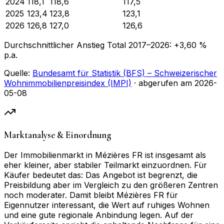
2024
118,1
118,6
117,5
2025
123,4
123,8
123,1
2026
126,8
127,0
126,6
Durchschnittlicher Anstieg Total
2017
–
2026
:
+
3,60
%
p.a.
Quelle:
Bundesamt für Statistik (BFS) – Schweizerischer
Wohnimmobilienpreisindex (IMPI)
· abgerufen am
2026-
05-08
Marktanalyse & Einordnung
Der Immobilienmarkt in Mézières FR ist insgesamt als
eher kleiner, aber stabiler Teilmarkt einzuordnen. Für
Käufer bedeutet das: Das Angebot ist begrenzt, die
Preisbildung aber im Vergleich zu den größeren Zentren
noch moderater. Damit bleibt Mézières FR für
Eigennutzer interessant, die Wert auf ruhiges Wohnen
und eine gute regionale Anbindung legen. Auf der