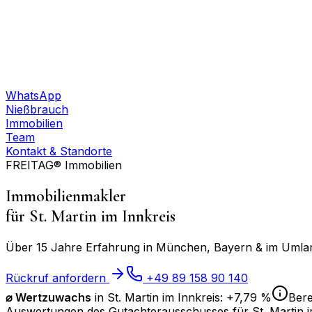
WhatsApp
Nießbrauch
Immobilien
Team
Kontakt & Standorte
FREITAG® Immobilien
Immobilienmakler
für
St. Martin im Innkreis
Über 15 Jahre Erfahrung in München, Bayern & im Umland
Rückruf anfordern
+49 89 158 90 140
⌀
Wertzuwachs
in
St. Martin im Innkreis
:
+7,79 %
Bere
Auswertungen des Gutachterausschusses für
St. Martin 