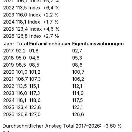
2021
106,7
Index
+5,7 %
2022
113,5
Index
+6,4 %
2023
116,0
Index
+2,2 %
2024
118,1
Index
+1,7 %
2025
123,4
Index
+4,6 %
2026
126,8
Index
+2,7 %
Jahr
Total
Einfamilienhäuser
Eigentumswohnungen
2017
92,2
91,8
92,7
2018
95,0
94,6
95,3
2019
98,5
98,5
98,6
2020
101,0
101,2
100,7
2021
106,7
107,3
106,2
2022
113,5
115,1
112,1
2023
116,0
117,3
114,9
2024
118,1
118,6
117,5
2025
123,4
123,8
123,1
2026
126,8
127,0
126,6
Durchschnittlicher Anstieg Total
2017
–
2026
:
+
3,60
%
p.a.