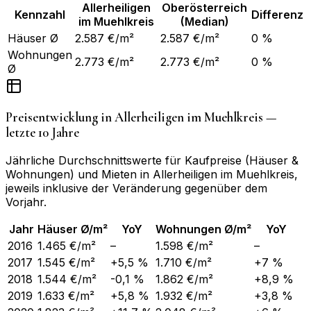
Allerheiligen
Oberösterreich
Kennzahl
Differenz
im Muehlkreis
(Median)
Häuser Ø
2.587 €/m²
2.587 €/m²
0 %
Wohnungen
2.773 €/m²
2.773 €/m²
0 %
Ø
Preisentwicklung in
Allerheiligen im Muehlkreis
—
letzte 10 Jahre
Jährliche Durchschnittswerte für Kaufpreise (Häuser &
Wohnungen) und Mieten in
Allerheiligen im Muehlkreis
,
jeweils inklusive der Veränderung gegenüber dem
Vorjahr.
Jahr
Häuser Ø/m²
YoY
Wohnungen Ø/m²
YoY
2016
1.465 €/m²
–
1.598 €/m²
–
2017
1.545 €/m²
+5,5 %
1.710 €/m²
+7 %
2018
1.544 €/m²
-0,1 %
1.862 €/m²
+8,9 %
2019
1.633 €/m²
+5,8 %
1.932 €/m²
+3,8 %