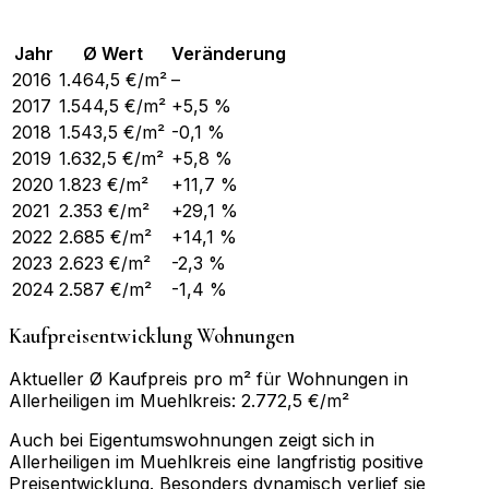
Jahr
Ø Wert
Veränderung
2016
1.464,5
€/m²
–
2017
1.544,5
€/m²
+5,5 %
2018
1.543,5
€/m²
-0,1 %
2019
1.632,5
€/m²
+5,8 %
2020
1.823
€/m²
+11,7 %
2021
2.353
€/m²
+29,1 %
2022
2.685
€/m²
+14,1 %
2023
2.623
€/m²
-2,3 %
2024
2.587
€/m²
-1,4 %
Kaufpreisentwicklung Wohnungen
Aktueller Ø Kaufpreis pro m² für Wohnungen in
Allerheiligen im Muehlkreis: 2.772,5 €/m²
Auch bei Eigentumswohnungen zeigt sich in
Allerheiligen im Muehlkreis eine langfristig positive
Preisentwicklung. Besonders dynamisch verlief sie