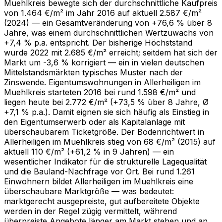
Muehlkreis bewegte sich der durchschnittliche Kaufpreis
von 1.464 €/m² im Jahr 2016 auf aktuell 2.587 €/m²
(2024) — ein Gesamtveränderung von +76,6 % über 8
Jahre, was einem durchschnittlichen Wertzuwachs von
+7,4 % p.a. entspricht. Der bisherige Höchststand
wurde 2022 mit 2.685 €/m² erreicht; seitdem hat sich der
Markt um -3,6 % korrigiert — ein in vielen deutschen
Mittelstandsmärkten typisches Muster nach der
Zinswende. Eigentumswohnungen in Allerheiligen im
Muehlkreis starteten 2016 bei rund 1.598 €/m² und
liegen heute bei 2.772 €/m² (+73,5 % über 8 Jahre, Ø
+7,1 % p.a.). Damit eignen sie sich häufig als Einstieg in
den Eigentumserwerb oder als Kapitalanlage mit
überschaubarem Ticketgröße. Der Bodenrichtwert in
Allerheiligen im Muehlkreis stieg von 68 €/m² (2015) auf
aktuell 110 €/m² (+61,2 % in 9 Jahren) — ein
wesentlicher Indikator für die strukturelle Lagequalität
und die Bauland-Nachfrage vor Ort. Bei rund 1.261
Einwohnern bildet Allerheiligen im Muehlkreis eine
überschaubare Marktgröße — was bedeutet:
marktgerecht ausgepreiste, gut aufbereitete Objekte
werden in der Regel zügig vermittelt, während
überpreiste Angebote länger am Markt stehen und an