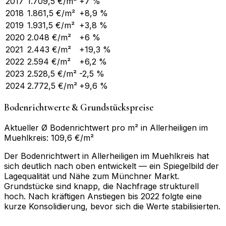
2017
1.709,5
€/m²
+7 %
2018
1.861,5
€/m²
+8,9 %
2019
1.931,5
€/m²
+3,8 %
2020
2.048
€/m²
+6 %
2021
2.443
€/m²
+19,3 %
2022
2.594
€/m²
+6,2 %
2023
2.528,5
€/m²
-2,5 %
2024
2.772,5
€/m²
+9,6 %
Bodenrichtwerte & Grundstückspreise
Aktueller Ø Bodenrichtwert pro m² in Allerheiligen im
Muehlkreis: 109,6 €/m²
Der Bodenrichtwert in Allerheiligen im Muehlkreis hat
sich deutlich nach oben entwickelt — ein Spiegelbild der
Lagequalität und Nähe zum Münchner Markt.
Grundstücke sind knapp, die Nachfrage strukturell
hoch. Nach kräftigen Anstiegen bis 2022 folgte eine
kurze Konsolidierung, bevor sich die Werte stabilisierten.