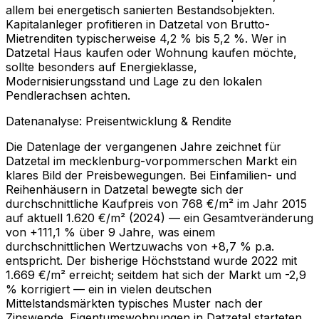
allem bei energetisch sanierten Bestandsobjekten.
Kapitalanleger profitieren in Datzetal von Brutto-
Mietrenditen typischerweise 4,2 % bis 5,2 %. Wer in
Datzetal Haus kaufen oder Wohnung kaufen möchte,
sollte besonders auf Energieklasse,
Modernisierungsstand und Lage zu den lokalen
Pendlerachsen achten.
Datenanalyse: Preisentwicklung & Rendite
Die Datenlage der vergangenen Jahre zeichnet für
Datzetal im mecklenburg-vorpommerschen Markt ein
klares Bild der Preisbewegungen. Bei Einfamilien- und
Reihenhäusern in Datzetal bewegte sich der
durchschnittliche Kaufpreis von 768 €/m² im Jahr 2015
auf aktuell 1.620 €/m² (2024) — ein Gesamtveränderung
von +111,1 % über 9 Jahre, was einem
durchschnittlichen Wertzuwachs von +8,7 % p.a.
entspricht. Der bisherige Höchststand wurde 2022 mit
1.669 €/m² erreicht; seitdem hat sich der Markt um -2,9
% korrigiert — ein in vielen deutschen
Mittelstandsmärkten typisches Muster nach der
Zinswende. Eigentumswohnungen in Datzetal starteten