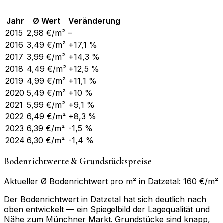
Jahr
Ø Wert
Veränderung
2015
2,98
€/m²
–
2016
3,49
€/m²
+17,1 %
2017
3,99
€/m²
+14,3 %
2018
4,49
€/m²
+12,5 %
2019
4,99
€/m²
+11,1 %
2020
5,49
€/m²
+10 %
2021
5,99
€/m²
+9,1 %
2022
6,49
€/m²
+8,3 %
2023
6,39
€/m²
-1,5 %
2024
6,30
€/m²
-1,4 %
Bodenrichtwerte & Grundstückspreise
Aktueller Ø Bodenrichtwert pro m² in Datzetal: 160 €/m²
Der Bodenrichtwert in Datzetal hat sich deutlich nach
oben entwickelt — ein Spiegelbild der Lagequalität und
Nähe zum Münchner Markt. Grundstücke sind knapp,