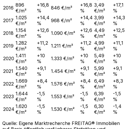
896
+16,8
+16,8
3,49
+17,1
2016
846 €/m²
€/m²
%
%
€/m²
%
1.025
+14,4
+14,4
3,99
+14,3
2017
968 €/m²
€/m²
%
%
€/m²
%
1.154
+12,6
+12,6
4,49
+12,5
2018
1.090 €/m²
€/m²
%
%
€/m²
%
1.282
+11,2
+11,2
4,99
+11,1
2019
1.211 €/m²
€/m²
%
%
€/m²
%
1.411
+10
+10
5,49
+10
2020
1.333 €/m²
€/m²
%
%
€/m²
%
1.540
+9,1
+9,1
5,99
+9,1
2021
1.454 €/m²
€/m²
%
%
€/m²
%
1.669
+8,4
+8,4
6,49
+8,3
2022
1.576 €/m²
€/m²
%
%
€/m²
%
1.644
-1,5
-1,5
6,39
-1,5
2023
1.553 €/m²
€/m²
%
%
€/m²
%
1.620
-1,5
-1,5
6,30
-1,4
2024
1.530 €/m²
€/m²
%
%
€/m²
%
Quelle: Eigene Marktrecherche FREITAG® Immobilien