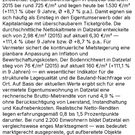
2015 bei rund 725 €/m² und liegen heute bei 1.530 €/m²
(+111,1 % über 9 Jahre, Ø +8,7 % p.a.). Damit eignen sie
sich häufig als Einstieg in den Eigentumserwerb oder als
Kapitalanlage mit überschaubarem Ticketgröße. Die
durchschnittliche Nettokaltmiete in Datzetal entwickelte
sich von 2,98 €/m² (2015) auf aktuell 6,30 €/m² —
+111,4 % über 9 Jahre bzw. Ø +8,7 % p.a.. Für
Vermieter sichert die kontinuierliche Mietsteigerung eine
planbare Anpassung an Inflation und
Bewirtschaftungskosten. Der Bodenrichtwert in Datzetal
stieg von 76 €/m² (2015) auf aktuell 160 €/m² (+111,1 %
in 9 Jahren) — ein wesentlicher Indikator für die
strukturelle Lagequalität und die Bauland-Nachfrage vor
Ort. Auf Basis der aktuellen Werte ergibt sich für eine
vermietete Eigentumswohnung in Datzetal eine
rechnerische Brutto-Mietrendite von rund 4,9 % —
ohne Berücksichtigung von Leerstand, Instandhaltung
und Kaufnebenkosten. Realistische Netto-Renditen
liegen erfahrungsgemäß 0,8 bis 1,5 Prozentpunkte
darunter. Bei rund 2.200 Einwohnern bildet Datzetal ein
vergleichsweise enges Marktsegment — was bedeutet:
marktgerecht ausgepreiste, gut aufbereitete Objekte