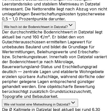
Leerstandsrisiko und stabilem Mietniveau in Datzetal
interessant. Die Nettorendite liegt nach Abzug von nicht
umlagefähigen Bewirtschaftungskosten typischerweise
0,5 – 1,0 Prozentpunkte darunter.
Wie hoch ist der Bodenrichtwert in Datzetal?
Der durchschnittliche Bodenrichtwert in Datzetal liegt
aktuell bei rund 160 €/m². Er bildet den von
Gutachterausschüssen ermittelten Lagewert für
unbebautes Bauland und bildet die Grundlage für
Wertermittlungen, Beleihungswerte und Erbschafts-
bzw. Schenkungssteuer. Innerhalb von Datzetal variiert
der Bodenrichtwert je nach Mikrolage,
Bauerwartungsland-Status und Erschließungsgrad
deutlich — zentrale Lagen und etablierte Wohngebiete
erzielen spürbare Aufschläge, während dörfliche oder
peripher gelegene Lagen entsprechend günstiger
gehandelt werden. Eine objektscharfe Bewertung
berücksichtigt zusätzlich Grundstückszuschnitt,
Topografie und Bebaubarkeit.
Wie viel kostet eine Mietwohnung in Datzetal?
Die Ø Kaltmiete in Datzetal liegt aktuell bei rund 6,30