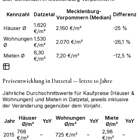
Mecklenburg-
Kennzahl
Datzetal
Differenz
Vorpommern
(Median)
1.620
Häuser Ø
2.160 €/m²
-25 %
€/m²
Wohnungen
1.530
2.070 €/m²
-26,1 %
Ø
€/m²
6,30
Mieten Ø
7,20 €/m²
-12,5 %
€/m²
Preisentwicklung in
Datzetal
— letzte 10 Jahre
Jährliche Durchschnittswerte für Kaufpreise (Häuser &
Wohnungen) und Mieten in
Datzetal
, jeweils inklusive
der Veränderung gegenüber dem Vorjahr.
Häuser
Wohnungen
Miete
Jahr
YoY
YoY
YoY
Ø/m²
Ø/m²
Ø/m²
768
2,98
2015
–
725 €/m²
–
–
€/m²
€/m²