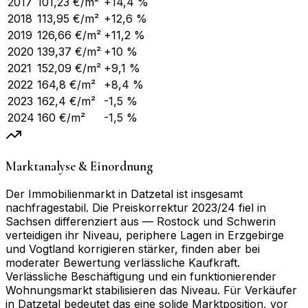
2017
101,23
€/m²
+14,4 %
2018
113,95
€/m²
+12,6 %
2019
126,66
€/m²
+11,2 %
2020
139,37
€/m²
+10 %
2021
152,09
€/m²
+9,1 %
2022
164,8
€/m²
+8,4 %
2023
162,4
€/m²
-1,5 %
2024
160
€/m²
-1,5 %
Marktanalyse & Einordnung
Der Immobilienmarkt in Datzetal ist insgesamt
nachfragestabil. Die Preiskorrektur 2023/24 fiel in
Sachsen differenziert aus — Rostock und Schwerin
verteidigen ihr Niveau, periphere Lagen in Erzgebirge
und Vogtland korrigieren stärker, finden aber bei
moderater Bewertung verlässliche Kaufkraft.
Verlässliche Beschäftigung und ein funktionierender
Wohnungsmarkt stabilisieren das Niveau. Für Verkäufer
in Datzetal bedeutet das eine solide Marktposition, vor