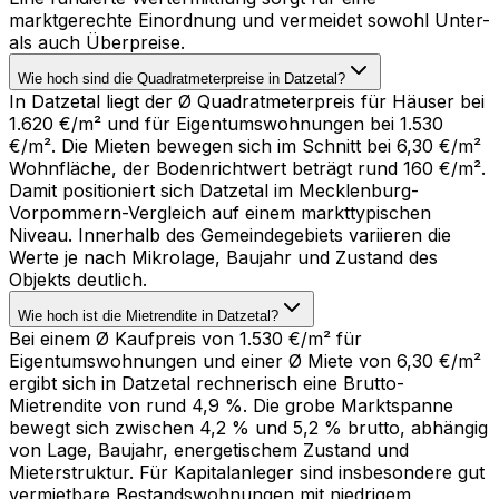
marktgerechte Einordnung und vermeidet sowohl Unter-
als auch Überpreise.
Wie hoch sind die Quadratmeterpreise in Datzetal?
In Datzetal liegt der Ø Quadratmeterpreis für Häuser bei
1.620 €/m² und für Eigentumswohnungen bei 1.530
€/m². Die Mieten bewegen sich im Schnitt bei 6,30 €/m²
Wohnfläche, der Bodenrichtwert beträgt rund 160 €/m².
Damit positioniert sich Datzetal im Mecklenburg-
Vorpommern-Vergleich auf einem markttypischen
Niveau. Innerhalb des Gemeindegebiets variieren die
Werte je nach Mikrolage, Baujahr und Zustand des
Objekts deutlich.
Wie hoch ist die Mietrendite in Datzetal?
Bei einem Ø Kaufpreis von 1.530 €/m² für
Eigentumswohnungen und einer Ø Miete von 6,30 €/m²
ergibt sich in Datzetal rechnerisch eine Brutto-
Mietrendite von rund 4,9 %. Die grobe Marktspanne
bewegt sich zwischen 4,2 % und 5,2 % brutto, abhängig
von Lage, Baujahr, energetischem Zustand und
Mieterstruktur. Für Kapitalanleger sind insbesondere gut
vermietbare Bestandswohnungen mit niedrigem