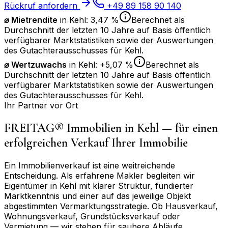
Rückruf anfordern
+49 89 158 90 140
⌀ Mietrendite
in
Kehl
:
3,47 %
Berechnet als
Durchschnitt der letzten 10 Jahre auf Basis öffentlich
verfügbarer Marktstatistiken sowie der Auswertungen
des Gutachterausschusses für
Kehl
.
⌀
Wertzuwachs
in
Kehl
:
+5,07 %
Berechnet als
Durchschnitt der letzten 10 Jahre auf Basis öffentlich
verfügbarer Marktstatistiken sowie der Auswertungen
des Gutachterausschusses für
Kehl
.
Ihr Partner vor Ort
FREITAG® Immobilien in
Kehl
— für einen
erfolgreichen Verkauf Ihrer Immobilie
Ein Immobilienverkauf ist eine weitreichende
Entscheidung. Als erfahrene Makler begleiten wir
Eigentümer in
Kehl
mit klarer Struktur, fundierter
Marktkenntnis und einer auf das jeweilige Objekt
abgestimmten Vermarktungsstrategie. Ob Hausverkauf,
Wohnungsverkauf, Grundstücksverkauf oder
Vermietung — wir stehen für saubere Abläufe,