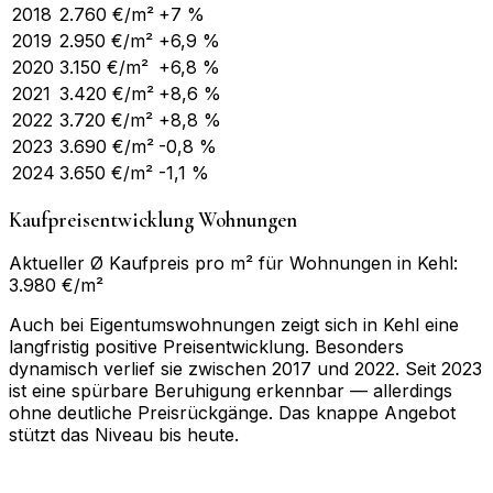
2018
2.760
€/m²
+7 %
2019
2.950
€/m²
+6,9 %
2020
3.150
€/m²
+6,8 %
2021
3.420
€/m²
+8,6 %
2022
3.720
€/m²
+8,8 %
2023
3.690
€/m²
-0,8 %
2024
3.650
€/m²
-1,1 %
Kaufpreisentwicklung Wohnungen
Aktueller Ø Kaufpreis pro m² für Wohnungen in Kehl:
3.980 €/m²
Auch bei Eigentumswohnungen zeigt sich in Kehl eine
langfristig positive Preisentwicklung. Besonders
dynamisch verlief sie zwischen 2017 und 2022. Seit 2023
ist eine spürbare Beruhigung erkennbar — allerdings
ohne deutliche Preisrückgänge. Das knappe Angebot
stützt das Niveau bis heute.