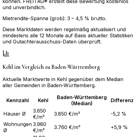
können. FREITAG® erstellt diese Bewertung kostenlos
und unverbindlich.
Mietrendite-Spanne (grob):
3
–
4,5
% brutto.
Diese Marktdaten werden regelmäßig aktualisiert und
mindestens alle 12 Monate auf Basis aktueller Statistiken
und Gutachterausschuss-Daten überprüft.
Kehl
im Vergleich zu
Baden-Württemberg
Aktuelle Marktwerte in
Kehl
gegenüber dem Median
aller Gemeinden in
Baden-Württemberg
.
Baden-Württemberg
Kennzahl
Kehl
Differenz
(Median)
3.650
Häuser Ø
3.850 €/m²
-5,2 %
€/m²
Wohnungen
3.980
3.760 €/m²
+5,9 %
Ø
€/m²