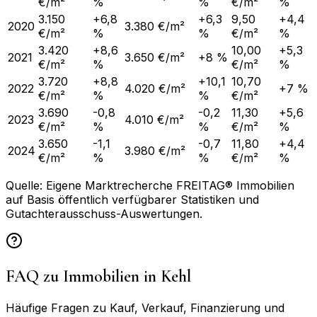
€/m²
%
%
€/m²
%
3.150
+6,8
+6,3
9,50
+4,4
2020
3.380 €/m²
€/m²
%
%
€/m²
%
3.420
+8,6
10,00
+5,3
2021
3.650 €/m²
+8 %
€/m²
%
€/m²
%
3.720
+8,8
+10,1
10,70
2022
4.020 €/m²
+7 %
€/m²
%
%
€/m²
3.690
-0,8
-0,2
11,30
+5,6
2023
4.010 €/m²
€/m²
%
%
€/m²
%
3.650
-1,1
-0,7
11,80
+4,4
2024
3.980 €/m²
€/m²
%
%
€/m²
%
Quelle: Eigene Marktrecherche FREITAG® Immobilien
auf Basis öffentlich verfügbarer Statistiken und
Gutachterausschuss-Auswertungen.
FAQ zu Immobilien in
Kehl
Häufige Fragen zu Kauf, Verkauf, Finanzierung und