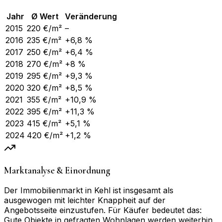
Jahr
Ø Wert
Veränderung
2015
220
€/m²
–
2016
235
€/m²
+6,8 %
2017
250
€/m²
+6,4 %
2018
270
€/m²
+8 %
2019
295
€/m²
+9,3 %
2020
320
€/m²
+8,5 %
2021
355
€/m²
+10,9 %
2022
395
€/m²
+11,3 %
2023
415
€/m²
+5,1 %
2024
420
€/m²
+1,2 %
Marktanalyse & Einordnung
Der Immobilienmarkt in Kehl ist insgesamt als
ausgewogen mit leichter Knappheit auf der
Angebotsseite einzustufen. Für Käufer bedeutet das:
Gute Objekte in gefragten Wohnlagen werden weiterhin