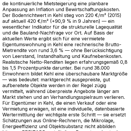
die kontinuierliche Mietsteigerung eine planbare
Anpassung an Inflation und Bewirtschaftungskosten.
Der Bodenrichtwert in Kehl stieg von 220 €/m² (2015)
auf aktuell 420 €/m² (+90,9 % in 9 Jahren) — ein
wesentlicher Indikator für die strukturelle Lagequalität
und die Bauland-Nachfrage vor Ort. Auf Basis der
aktuellen Werte ergibt sich für eine vermietete
Eigentumswohnung in Kehl eine rechnerische Brutto-
Mietrendite von rund 3,6 % — ohne Berücksichtigung
von Leerstand, Instandhaltung und Kaufnebenkosten.
Realistische Netto-Renditen liegen erfahrungsgemäß 0,8
bis 1,5 Prozentpunkte darunter. Bei rund 38.000
Einwohnern bildet Kehl eine überschaubare Marktgröße
— was bedeutet: marktgerecht ausgepreiste, gut
aufbereitete Objekte werden in der Regel zügig
vermittelt, während überpreiste Angebote länger am
Markt stehen und an Verhandlungsspielraum verlieren.
Für Eigentümer in Kehl, die einen Verkauf oder eine
Vermietung erwägen, ist eine individuelle, datenbasierte
Wertermittlung der wichtigste erste Schritt — sie ersetzt
Schätzungen aus Online-Rechnern, die Mikrolage,
Energieeffizienz und Objektsubstanz nicht abbilden