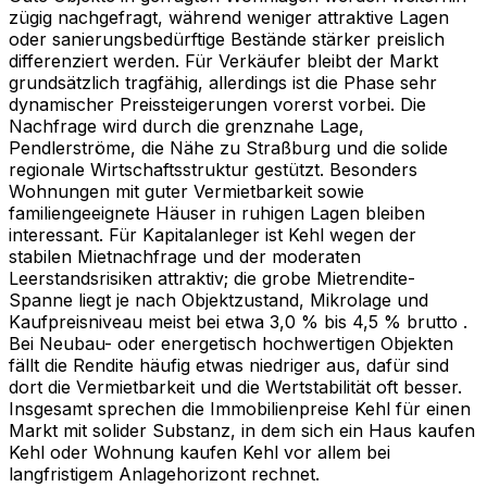
zügig nachgefragt, während weniger attraktive Lagen
oder sanierungsbedürftige Bestände stärker preislich
differenziert werden. Für Verkäufer bleibt der Markt
grundsätzlich tragfähig, allerdings ist die Phase sehr
dynamischer Preissteigerungen vorerst vorbei. Die
Nachfrage wird durch die grenznahe Lage,
Pendlerströme, die Nähe zu Straßburg und die solide
regionale Wirtschaftsstruktur gestützt. Besonders
Wohnungen mit guter Vermietbarkeit sowie
familiengeeignete Häuser in ruhigen Lagen bleiben
interessant. Für Kapitalanleger ist Kehl wegen der
stabilen Mietnachfrage und der moderaten
Leerstandsrisiken attraktiv; die grobe Mietrendite-
Spanne liegt je nach Objektzustand, Mikrolage und
Kaufpreisniveau meist bei etwa 3,0 % bis 4,5 % brutto .
Bei Neubau- oder energetisch hochwertigen Objekten
fällt die Rendite häufig etwas niedriger aus, dafür sind
dort die Vermietbarkeit und die Wertstabilität oft besser.
Insgesamt sprechen die Immobilienpreise Kehl für einen
Markt mit solider Substanz, in dem sich ein Haus kaufen
Kehl oder Wohnung kaufen Kehl vor allem bei
langfristigem Anlagehorizont rechnet.