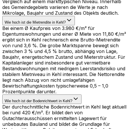
Vergleich auf einem markttypischen Niveau. Innerhalb
des Gemeindegebiets variieren die Werte je nach
Mikrolage, Baujahr und Zustand des Objekts deutlich.
Wie hoch ist die Mietrendite in Kehl?
Bei einem Ø Kaufpreis von 3.980 €/m² für
Eigentumswohnungen und einer Ø Miete von 11,80 €/m²
ergibt sich in Kehl rechnerisch eine Brutto-Mietrendite
von rund 3,6 %. Die grobe Marktspanne bewegt sich
zwischen 3 % und 4,5 % brutto, abhängig von Lage,
Baujahr, energetischem Zustand und Mieterstruktur. Für
Kapitalanleger sind insbesondere gut vermietbare
Bestandswohnungen mit niedrigem Leerstandsrisiko und
stabilem Mietniveau in Kehl interessant. Die Nettorendite
liegt nach Abzug von nicht umlagefähigen
Bewirtschaftungskosten typischerweise 0,5 – 1,0
Prozentpunkte darunter.
Wie hoch ist der Bodenrichtwert in Kehl?
Der durchschnittliche Bodenrichtwert in Kehl liegt aktuell
bei rund 420 €/m². Er bildet den von
Gutachterausschüssen ermittelten Lagewert für
unbebautes Bauland und bildet die Grundlage für