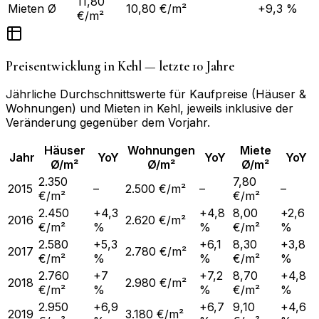
11,80
Mieten Ø
10,80 €/m²
+9,3 %
€/m²
Preisentwicklung in
Kehl
— letzte 10 Jahre
Jährliche Durchschnittswerte für Kaufpreise (Häuser &
Wohnungen) und Mieten in
Kehl
, jeweils inklusive der
Veränderung gegenüber dem Vorjahr.
Häuser
Wohnungen
Miete
Jahr
YoY
YoY
YoY
Ø/m²
Ø/m²
Ø/m²
2.350
7,80
2015
–
2.500 €/m²
–
–
€/m²
€/m²
2.450
+4,3
+4,8
8,00
+2,6
2016
2.620 €/m²
€/m²
%
%
€/m²
%
2.580
+5,3
+6,1
8,30
+3,8
2017
2.780 €/m²
€/m²
%
%
€/m²
%
2.760
+7
+7,2
8,70
+4,8
2018
2.980 €/m²
€/m²
%
%
€/m²
%
2.950
+6,9
+6,7
9,10
+4,6
2019
3.180 €/m²