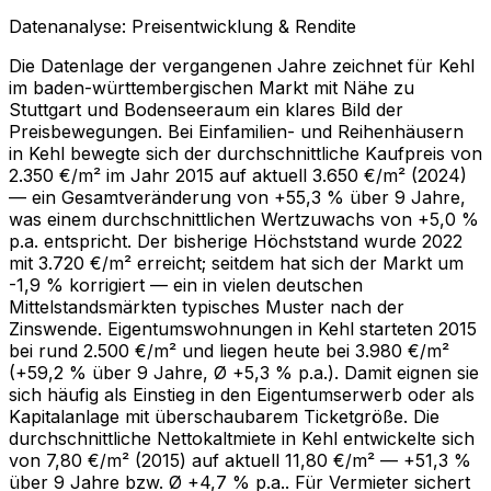
Datenanalyse: Preisentwicklung & Rendite
Die Datenlage der vergangenen Jahre zeichnet für Kehl
im baden-württembergischen Markt mit Nähe zu
Stuttgart und Bodenseeraum ein klares Bild der
Preisbewegungen. Bei Einfamilien- und Reihenhäusern
in Kehl bewegte sich der durchschnittliche Kaufpreis von
2.350 €/m² im Jahr 2015 auf aktuell 3.650 €/m² (2024)
— ein Gesamtveränderung von +55,3 % über 9 Jahre,
was einem durchschnittlichen Wertzuwachs von +5,0 %
p.a. entspricht. Der bisherige Höchststand wurde 2022
mit 3.720 €/m² erreicht; seitdem hat sich der Markt um
-1,9 % korrigiert — ein in vielen deutschen
Mittelstandsmärkten typisches Muster nach der
Zinswende. Eigentumswohnungen in Kehl starteten 2015
bei rund 2.500 €/m² und liegen heute bei 3.980 €/m²
(+59,2 % über 9 Jahre, Ø +5,3 % p.a.). Damit eignen sie
sich häufig als Einstieg in den Eigentumserwerb oder als
Kapitalanlage mit überschaubarem Ticketgröße. Die
durchschnittliche Nettokaltmiete in Kehl entwickelte sich
von 7,80 €/m² (2015) auf aktuell 11,80 €/m² — +51,3 %
über 9 Jahre bzw. Ø +4,7 % p.a.. Für Vermieter sichert