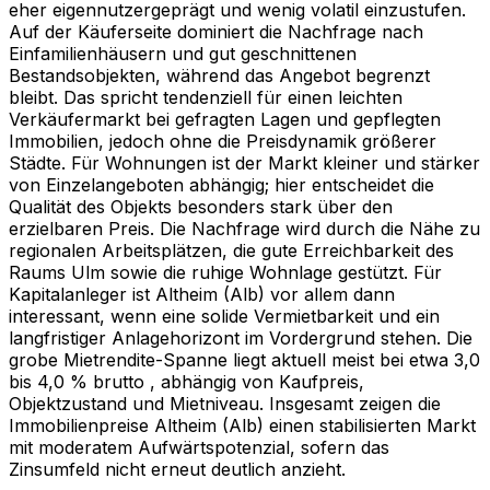
eher eigennutzergeprägt und wenig volatil einzustufen.
Auf der Käuferseite dominiert die Nachfrage nach
Einfamilienhäusern und gut geschnittenen
Bestandsobjekten, während das Angebot begrenzt
bleibt. Das spricht tendenziell für einen leichten
Verkäufermarkt bei gefragten Lagen und gepflegten
Immobilien, jedoch ohne die Preisdynamik größerer
Städte. Für Wohnungen ist der Markt kleiner und stärker
von Einzelangeboten abhängig; hier entscheidet die
Qualität des Objekts besonders stark über den
erzielbaren Preis. Die Nachfrage wird durch die Nähe zu
regionalen Arbeitsplätzen, die gute Erreichbarkeit des
Raums Ulm sowie die ruhige Wohnlage gestützt. Für
Kapitalanleger ist Altheim (Alb) vor allem dann
interessant, wenn eine solide Vermietbarkeit und ein
langfristiger Anlagehorizont im Vordergrund stehen. Die
grobe Mietrendite-Spanne liegt aktuell meist bei etwa 3,0
bis 4,0 % brutto , abhängig von Kaufpreis,
Objektzustand und Mietniveau. Insgesamt zeigen die
Immobilienpreise Altheim (Alb) einen stabilisierten Markt
mit moderatem Aufwärtspotenzial, sofern das
Zinsumfeld nicht erneut deutlich anzieht.