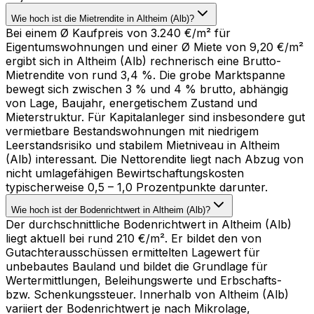
Wie hoch ist die Mietrendite in Altheim (Alb)?
Bei einem Ø Kaufpreis von 3.240 €/m² für
Eigentumswohnungen und einer Ø Miete von 9,20 €/m²
ergibt sich in Altheim (Alb) rechnerisch eine Brutto-
Mietrendite von rund 3,4 %. Die grobe Marktspanne
bewegt sich zwischen 3 % und 4 % brutto, abhängig
von Lage, Baujahr, energetischem Zustand und
Mieterstruktur. Für Kapitalanleger sind insbesondere gut
vermietbare Bestandswohnungen mit niedrigem
Leerstandsrisiko und stabilem Mietniveau in Altheim
(Alb) interessant. Die Nettorendite liegt nach Abzug von
nicht umlagefähigen Bewirtschaftungskosten
typischerweise 0,5 – 1,0 Prozentpunkte darunter.
Wie hoch ist der Bodenrichtwert in Altheim (Alb)?
Der durchschnittliche Bodenrichtwert in Altheim (Alb)
liegt aktuell bei rund 210 €/m². Er bildet den von
Gutachterausschüssen ermittelten Lagewert für
unbebautes Bauland und bildet die Grundlage für
Wertermittlungen, Beleihungswerte und Erbschafts-
bzw. Schenkungssteuer. Innerhalb von Altheim (Alb)
variiert der Bodenrichtwert je nach Mikrolage,