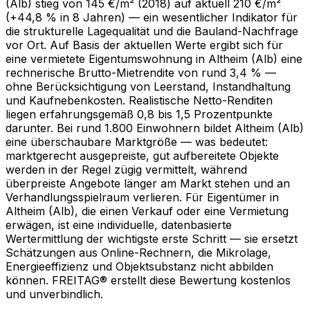
(Alb) stieg von 145 €/m² (2018) auf aktuell 210 €/m²
(+44,8 % in 8 Jahren) — ein wesentlicher Indikator für
die strukturelle Lagequalität und die Bauland-Nachfrage
vor Ort. Auf Basis der aktuellen Werte ergibt sich für
eine vermietete Eigentumswohnung in Altheim (Alb) eine
rechnerische Brutto-Mietrendite von rund 3,4 % —
ohne Berücksichtigung von Leerstand, Instandhaltung
und Kaufnebenkosten. Realistische Netto-Renditen
liegen erfahrungsgemäß 0,8 bis 1,5 Prozentpunkte
darunter. Bei rund 1.800 Einwohnern bildet Altheim (Alb)
eine überschaubare Marktgröße — was bedeutet:
marktgerecht ausgepreiste, gut aufbereitete Objekte
werden in der Regel zügig vermittelt, während
überpreiste Angebote länger am Markt stehen und an
Verhandlungsspielraum verlieren. Für Eigentümer in
Altheim (Alb), die einen Verkauf oder eine Vermietung
erwägen, ist eine individuelle, datenbasierte
Wertermittlung der wichtigste erste Schritt — sie ersetzt
Schätzungen aus Online-Rechnern, die Mikrolage,
Energieeffizienz und Objektsubstanz nicht abbilden
können. FREITAG® erstellt diese Bewertung kostenlos
und unverbindlich.