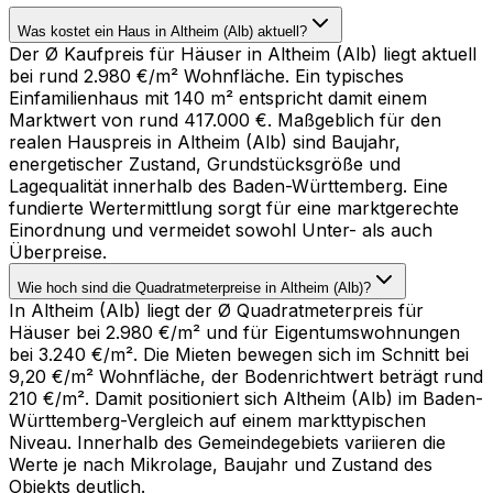
Was kostet ein Haus in Altheim (Alb) aktuell?
Der Ø Kaufpreis für Häuser in Altheim (Alb) liegt aktuell
bei rund 2.980 €/m² Wohnfläche. Ein typisches
Einfamilienhaus mit 140 m² entspricht damit einem
Marktwert von rund 417.000 €. Maßgeblich für den
realen Hauspreis in Altheim (Alb) sind Baujahr,
energetischer Zustand, Grundstücksgröße und
Lagequalität innerhalb des Baden-Württemberg. Eine
fundierte Wertermittlung sorgt für eine marktgerechte
Einordnung und vermeidet sowohl Unter- als auch
Überpreise.
Wie hoch sind die Quadratmeterpreise in Altheim (Alb)?
In Altheim (Alb) liegt der Ø Quadratmeterpreis für
Häuser bei 2.980 €/m² und für Eigentumswohnungen
bei 3.240 €/m². Die Mieten bewegen sich im Schnitt bei
9,20 €/m² Wohnfläche, der Bodenrichtwert beträgt rund
210 €/m². Damit positioniert sich Altheim (Alb) im Baden-
Württemberg-Vergleich auf einem markttypischen
Niveau. Innerhalb des Gemeindegebiets variieren die
Werte je nach Mikrolage, Baujahr und Zustand des
Objekts deutlich.