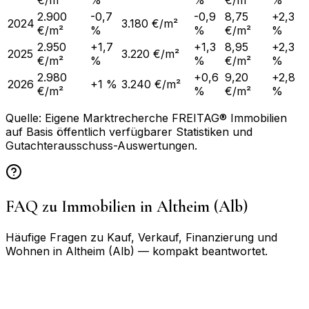
€/m²
%
%
€/m²
%
2.900
-0,7
-0,9
8,75
+2,3
2024
3.180 €/m²
€/m²
%
%
€/m²
%
2.950
+1,7
+1,3
8,95
+2,3
2025
3.220 €/m²
€/m²
%
%
€/m²
%
2.980
+0,6
9,20
+2,8
2026
+1 %
3.240 €/m²
€/m²
%
€/m²
%
Quelle: Eigene Marktrecherche FREITAG® Immobilien
auf Basis öffentlich verfügbarer Statistiken und
Gutachterausschuss-Auswertungen.
FAQ zu Immobilien in
Altheim (Alb)
Häufige Fragen zu Kauf, Verkauf, Finanzierung und
Wohnen in
Altheim (Alb)
— kompakt beantwortet.