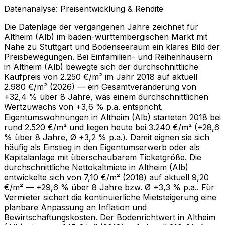
Datenanalyse: Preisentwicklung & Rendite
Die Datenlage der vergangenen Jahre zeichnet für
Altheim (Alb) im baden-württembergischen Markt mit
Nähe zu Stuttgart und Bodenseeraum ein klares Bild der
Preisbewegungen. Bei Einfamilien- und Reihenhäusern
in Altheim (Alb) bewegte sich der durchschnittliche
Kaufpreis von 2.250 €/m² im Jahr 2018 auf aktuell
2.980 €/m² (2026) — ein Gesamtveränderung von
+32,4 % über 8 Jahre, was einem durchschnittlichen
Wertzuwachs von +3,6 % p.a. entspricht.
Eigentumswohnungen in Altheim (Alb) starteten 2018 bei
rund 2.520 €/m² und liegen heute bei 3.240 €/m² (+28,6
% über 8 Jahre, Ø +3,2 % p.a.). Damit eignen sie sich
häufig als Einstieg in den Eigentumserwerb oder als
Kapitalanlage mit überschaubarem Ticketgröße. Die
durchschnittliche Nettokaltmiete in Altheim (Alb)
entwickelte sich von 7,10 €/m² (2018) auf aktuell 9,20
€/m² — +29,6 % über 8 Jahre bzw. Ø +3,3 % p.a.. Für
Vermieter sichert die kontinuierliche Mietsteigerung eine
planbare Anpassung an Inflation und
Bewirtschaftungskosten. Der Bodenrichtwert in Altheim