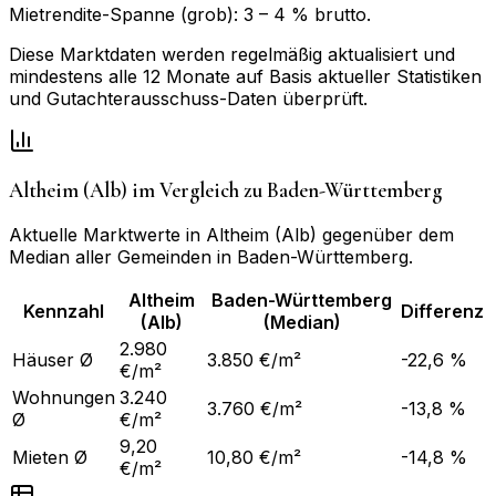
Mietrendite-Spanne (grob):
3
–
4
% brutto.
Diese Marktdaten werden regelmäßig aktualisiert und
mindestens alle 12 Monate auf Basis aktueller Statistiken
und Gutachterausschuss-Daten überprüft.
Altheim (Alb)
im Vergleich zu
Baden-Württemberg
Aktuelle Marktwerte in
Altheim (Alb)
gegenüber dem
Median aller Gemeinden in
Baden-Württemberg
.
Altheim
Baden-Württemberg
Kennzahl
Differenz
(Alb)
(Median)
2.980
Häuser Ø
3.850 €/m²
-22,6 %
€/m²
Wohnungen
3.240
3.760 €/m²
-13,8 %
Ø
€/m²
9,20
Mieten Ø
10,80 €/m²
-14,8 %
€/m²