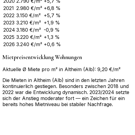
2020
2.790
€/m²
+5,7 %
2021
2.980
€/m²
+6,8 %
2022
3.150
€/m²
+5,7 %
2023
3.210
€/m²
+1,9 %
2024
3.180
€/m²
-0,9 %
2025
3.220
€/m²
+1,3 %
2026
3.240
€/m²
+0,6 %
Mietpreisentwicklung Wohnungen
Aktuelle Ø Miete pro m² in Altheim (Alb): 9,20 €/m²
Die Mieten in Altheim (Alb) sind in den letzten Jahren
kontinuierlich gestiegen. Besonders zwischen 2018 und
2022 war die Entwicklung dynamisch. 2023/2024 setzte
sich der Anstieg moderater fort — ein Zeichen für ein
bereits hohes Mietniveau bei stabiler Nachfrage.