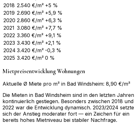
2018
2.540
€/m²
+5 %
2019
2.690
€/m²
+5,9 %
2020
2.860
€/m²
+6,3 %
2021
3.080
€/m²
+7,7 %
2022
3.360
€/m²
+9,1 %
2023
3.430
€/m²
+2,1 %
2024
3.420
€/m²
-0,3 %
2025
3.420
€/m²
0 %
Mietpreisentwicklung Wohnungen
Aktuelle Ø Miete pro m² in Bad Windsheim: 8,90 €/m²
Die Mieten in Bad Windsheim sind in den letzten Jahren
kontinuierlich gestiegen. Besonders zwischen 2018 und
2022 war die Entwicklung dynamisch. 2023/2024 setzte
sich der Anstieg moderater fort — ein Zeichen für ein
bereits hohes Mietniveau bei stabiler Nachfrage.