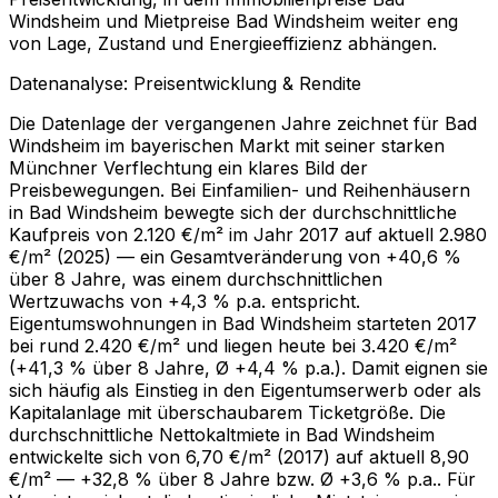
Windsheim und Mietpreise Bad Windsheim weiter eng
von Lage, Zustand und Energieeffizienz abhängen.
Datenanalyse: Preisentwicklung & Rendite
Die Datenlage der vergangenen Jahre zeichnet für Bad
Windsheim im bayerischen Markt mit seiner starken
Münchner Verflechtung ein klares Bild der
Preisbewegungen. Bei Einfamilien- und Reihenhäusern
in Bad Windsheim bewegte sich der durchschnittliche
Kaufpreis von 2.120 €/m² im Jahr 2017 auf aktuell 2.980
€/m² (2025) — ein Gesamtveränderung von +40,6 %
über 8 Jahre, was einem durchschnittlichen
Wertzuwachs von +4,3 % p.a. entspricht.
Eigentumswohnungen in Bad Windsheim starteten 2017
bei rund 2.420 €/m² und liegen heute bei 3.420 €/m²
(+41,3 % über 8 Jahre, Ø +4,4 % p.a.). Damit eignen sie
sich häufig als Einstieg in den Eigentumserwerb oder als
Kapitalanlage mit überschaubarem Ticketgröße. Die
durchschnittliche Nettokaltmiete in Bad Windsheim
entwickelte sich von 6,70 €/m² (2017) auf aktuell 8,90
€/m² — +32,8 % über 8 Jahre bzw. Ø +3,6 % p.a.. Für