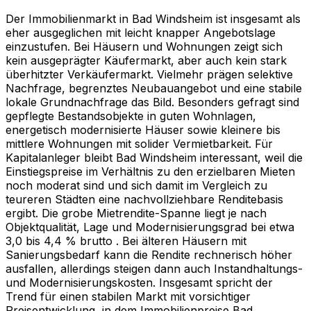
Der Immobilienmarkt in Bad Windsheim ist insgesamt als
eher ausgeglichen mit leicht knapper Angebotslage
einzustufen. Bei Häusern und Wohnungen zeigt sich
kein ausgeprägter Käufermarkt, aber auch kein stark
überhitzter Verkäufermarkt. Vielmehr prägen selektive
Nachfrage, begrenztes Neubauangebot und eine stabile
lokale Grundnachfrage das Bild. Besonders gefragt sind
gepflegte Bestandsobjekte in guten Wohnlagen,
energetisch modernisierte Häuser sowie kleinere bis
mittlere Wohnungen mit solider Vermietbarkeit. Für
Kapitalanleger bleibt Bad Windsheim interessant, weil die
Einstiegspreise im Verhältnis zu den erzielbaren Mieten
noch moderat sind und sich damit im Vergleich zu
teureren Städten eine nachvollziehbare Renditebasis
ergibt. Die grobe Mietrendite-Spanne liegt je nach
Objektqualität, Lage und Modernisierungsgrad bei etwa
3,0 bis 4,4 % brutto . Bei älteren Häusern mit
Sanierungsbedarf kann die Rendite rechnerisch höher
ausfallen, allerdings steigen dann auch Instandhaltungs-
und Modernisierungskosten. Insgesamt spricht der
Trend für einen stabilen Markt mit vorsichtiger
Preisentwicklung, in dem Immobilienpreise Bad