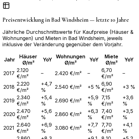
Preisentwicklung in
Bad Windsheim
— letzte 10 Jahre
Jährliche Durchschnittswerte für Kaufpreise (Häuser &
Wohnungen) und Mieten in
Bad Windsheim
, jeweils
inklusive der Veränderung gegenüber dem Vorjahr.
Häuser
Wohnungen
Miete
Jahr
YoY
YoY
YoY
Ø/m²
Ø/m²
Ø/m²
2.120
6,70
2017
–
2.420 €/m²
–
–
€/m²
€/m²
2.220
+4,7
6,90
2018
2.540 €/m²
+5 %
+3 %
€/m²
%
€/m²
2.340
+5,4
+5,9
7,15
+3,6
2019
2.690 €/m²
€/m²
%
%
€/m²
%
2.470
+5,6
+6,3
7,40
+3,5
2020
2.860 €/m²
€/m²
%
%
€/m²
%
2.640
+6,9
+7,7
7,70
+4,1
2021
3.080 €/m²
€/m²
%
%
€/m²
%
2.860
+8,3
+9,1
8,10
+5,2