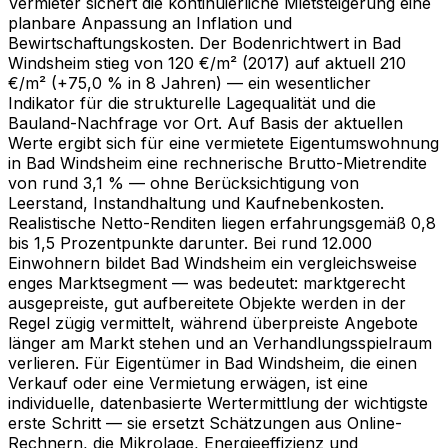
Vermieter sichert die kontinuierliche Mietsteigerung eine
planbare Anpassung an Inflation und
Bewirtschaftungskosten. Der Bodenrichtwert in Bad
Windsheim stieg von 120 €/m² (2017) auf aktuell 210
€/m² (+75,0 % in 8 Jahren) — ein wesentlicher
Indikator für die strukturelle Lagequalität und die
Bauland-Nachfrage vor Ort. Auf Basis der aktuellen
Werte ergibt sich für eine vermietete Eigentumswohnung
in Bad Windsheim eine rechnerische Brutto-Mietrendite
von rund 3,1 % — ohne Berücksichtigung von
Leerstand, Instandhaltung und Kaufnebenkosten.
Realistische Netto-Renditen liegen erfahrungsgemäß 0,8
bis 1,5 Prozentpunkte darunter. Bei rund 12.000
Einwohnern bildet Bad Windsheim ein vergleichsweise
enges Marktsegment — was bedeutet: marktgerecht
ausgepreiste, gut aufbereitete Objekte werden in der
Regel zügig vermittelt, während überpreiste Angebote
länger am Markt stehen und an Verhandlungsspielraum
verlieren. Für Eigentümer in Bad Windsheim, die einen
Verkauf oder eine Vermietung erwägen, ist eine
individuelle, datenbasierte Wertermittlung der wichtigste
erste Schritt — sie ersetzt Schätzungen aus Online-
Rechnern, die Mikrolage, Energieeffizienz und