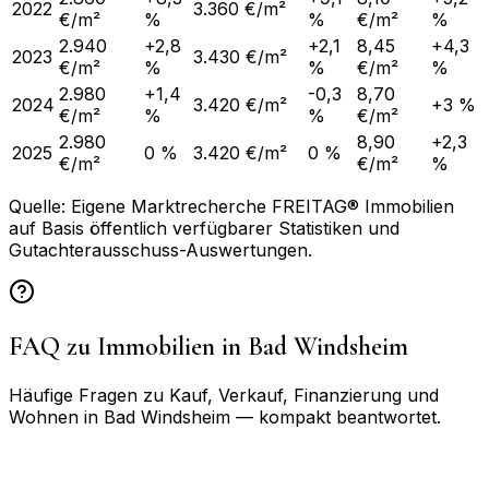
2022
3.360 €/m²
€/m²
%
%
€/m²
%
2.940
+2,8
+2,1
8,45
+4,3
2023
3.430 €/m²
€/m²
%
%
€/m²
%
2.980
+1,4
-0,3
8,70
2024
3.420 €/m²
+3 %
€/m²
%
%
€/m²
2.980
8,90
+2,3
2025
0 %
3.420 €/m²
0 %
€/m²
€/m²
%
Quelle: Eigene Marktrecherche FREITAG® Immobilien
auf Basis öffentlich verfügbarer Statistiken und
Gutachterausschuss-Auswertungen.
FAQ zu Immobilien in
Bad Windsheim
Häufige Fragen zu Kauf, Verkauf, Finanzierung und
Wohnen in
Bad Windsheim
— kompakt beantwortet.