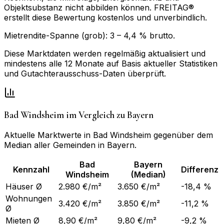
Objektsubstanz nicht abbilden können. FREITAG®
erstellt diese Bewertung kostenlos und unverbindlich.
Mietrendite-Spanne (grob):
3
–
4,4
% brutto.
Diese Marktdaten werden regelmäßig aktualisiert und
mindestens alle 12 Monate auf Basis aktueller Statistiken
und Gutachterausschuss-Daten überprüft.
Bad Windsheim
im Vergleich zu
Bayern
Aktuelle Marktwerte in
Bad Windsheim
gegenüber dem
Median aller Gemeinden in
Bayern
.
Bad
Bayern
Kennzahl
Differenz
Windsheim
(Median)
Häuser Ø
2.980 €/m²
3.650 €/m²
-18,4 %
Wohnungen
3.420 €/m²
3.850 €/m²
-11,2 %
Ø
Mieten Ø
8,90 €/m²
9,80 €/m²
-9,2 %