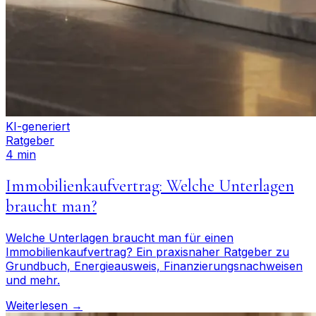
KI-generiert
Ratgeber
4 min
Immobilienkaufvertrag: Welche Unterlagen
braucht man?
Welche Unterlagen braucht man für einen
Immobilienkaufvertrag? Ein praxisnaher Ratgeber zu
Grundbuch, Energieausweis, Finanzierungsnachweisen
und mehr.
Weiterlesen →