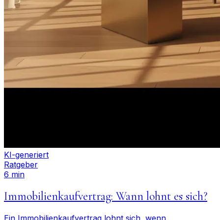
KI-generiert
Ratgeber
6 min
Immobilienkaufvertrag: Wann lohnt es sich?
Ein Immobilienkaufvertrag lohnt sich, wenn