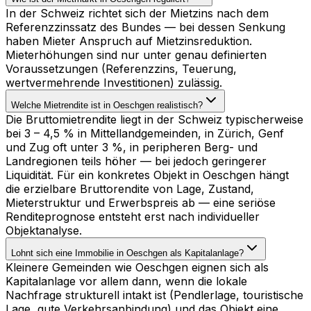
In der Schweiz richtet sich der Mietzins nach dem
Referenzzinssatz des Bundes — bei dessen Senkung
haben Mieter Anspruch auf Mietzinsreduktion.
Mieterhöhungen sind nur unter genau definierten
Voraussetzungen (Referenzzins, Teuerung,
wertvermehrende Investitionen) zulässig.
Welche Mietrendite ist in Oeschgen realistisch?
Die Bruttomietrendite liegt in der Schweiz typischerweise
bei 3 – 4,5 % in Mittellandgemeinden, in Zürich, Genf
und Zug oft unter 3 %, in peripheren Berg- und
Landregionen teils höher — bei jedoch geringerer
Liquidität. Für ein konkretes Objekt in Oeschgen hängt
die erzielbare Bruttorendite von Lage, Zustand,
Mieterstruktur und Erwerbspreis ab — eine seriöse
Renditeprognose entsteht erst nach individueller
Objektanalyse.
Lohnt sich eine Immobilie in Oeschgen als Kapitalanlage?
Kleinere Gemeinden wie Oeschgen eignen sich als
Kapitalanlage vor allem dann, wenn die lokale
Nachfrage strukturell intakt ist (Pendlerlage, touristische
Lage, gute Verkehrsanbindung) und das Objekt eine