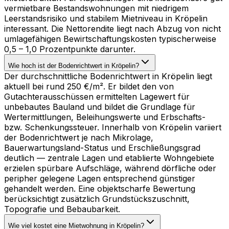
vermietbare Bestandswohnungen mit niedrigem
Leerstandsrisiko und stabilem Mietniveau in Kröpelin
interessant. Die Nettorendite liegt nach Abzug von nicht
umlagefähigen Bewirtschaftungskosten typischerweise
0,5 – 1,0 Prozentpunkte darunter.
Wie hoch ist der Bodenrichtwert in Kröpelin?
Der durchschnittliche Bodenrichtwert in Kröpelin liegt
aktuell bei rund 250 €/m². Er bildet den von
Gutachterausschüssen ermittelten Lagewert für
unbebautes Bauland und bildet die Grundlage für
Wertermittlungen, Beleihungswerte und Erbschafts-
bzw. Schenkungssteuer. Innerhalb von Kröpelin variiert
der Bodenrichtwert je nach Mikrolage,
Bauerwartungsland-Status und Erschließungsgrad
deutlich — zentrale Lagen und etablierte Wohngebiete
erzielen spürbare Aufschläge, während dörfliche oder
peripher gelegene Lagen entsprechend günstiger
gehandelt werden. Eine objektscharfe Bewertung
berücksichtigt zusätzlich Grundstückszuschnitt,
Topografie und Bebaubarkeit.
Wie viel kostet eine Mietwohnung in Kröpelin?