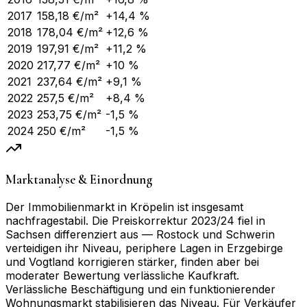
2017
158,18
€/m²
+14,4 %
2018
178,04
€/m²
+12,6 %
2019
197,91
€/m²
+11,2 %
2020
217,77
€/m²
+10 %
2021
237,64
€/m²
+9,1 %
2022
257,5
€/m²
+8,4 %
2023
253,75
€/m²
-1,5 %
2024
250
€/m²
-1,5 %
Marktanalyse & Einordnung
Der Immobilienmarkt in Kröpelin ist insgesamt
nachfragestabil. Die Preiskorrektur 2023/24 fiel in
Sachsen differenziert aus — Rostock und Schwerin
verteidigen ihr Niveau, periphere Lagen in Erzgebirge
und Vogtland korrigieren stärker, finden aber bei
moderater Bewertung verlässliche Kaufkraft.
Verlässliche Beschäftigung und ein funktionierender
Wohnungsmarkt stabilisieren das Niveau. Für Verkäufer