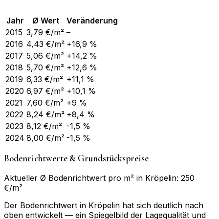
Jahr
Ø Wert
Veränderung
2015
3,79
€/m²
–
2016
4,43
€/m²
+16,9 %
2017
5,06
€/m²
+14,2 %
2018
5,70
€/m²
+12,6 %
2019
6,33
€/m²
+11,1 %
2020
6,97
€/m²
+10,1 %
2021
7,60
€/m²
+9 %
2022
8,24
€/m²
+8,4 %
2023
8,12
€/m²
-1,5 %
2024
8,00
€/m²
-1,5 %
Bodenrichtwerte & Grundstückspreise
Aktueller Ø Bodenrichtwert pro m² in Kröpelin: 250
€/m²
Der Bodenrichtwert in Kröpelin hat sich deutlich nach
oben entwickelt — ein Spiegelbild der Lagequalität und