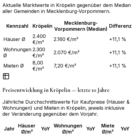
Aktuelle Marktwerte in
Kröpelin
gegenüber dem Median
aller Gemeinden in
Mecklenburg-Vorpommern
.
Mecklenburg-
Kennzahl
Kröpelin
Differenz
Vorpommern
(Median)
2.400
Häuser Ø
2.160 €/m²
+11,1 %
€/m²
Wohnungen
2.300
2.070 €/m²
+11,1 %
Ø
€/m²
8,00
Mieten Ø
7,20 €/m²
+11,1 %
€/m²
Preisentwicklung in
Kröpelin
— letzte 10 Jahre
Jährliche Durchschnittswerte für Kaufpreise (Häuser &
Wohnungen) und Mieten in
Kröpelin
, jeweils inklusive
der Veränderung gegenüber dem Vorjahr.
Häuser
Wohnungen
Miete
Jahr
YoY
YoY
YoY
Ø/m²
Ø/m²
Ø/m²