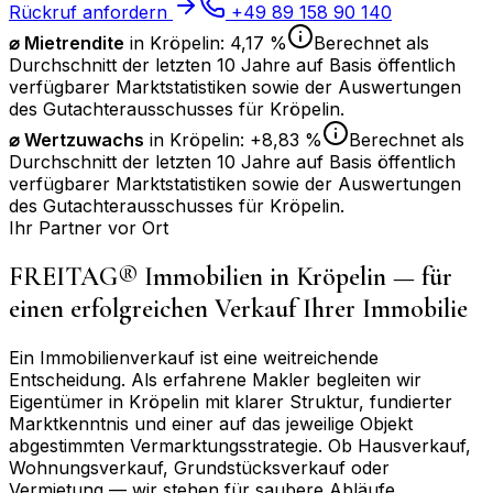
Rückruf anfordern
+49 89 158 90 140
⌀ Mietrendite
in
Kröpelin
:
4,17 %
Berechnet als
Durchschnitt der letzten 10 Jahre auf Basis öffentlich
verfügbarer Marktstatistiken sowie der Auswertungen
des Gutachterausschusses für
Kröpelin
.
⌀
Wertzuwachs
in
Kröpelin
:
+8,83 %
Berechnet als
Durchschnitt der letzten 10 Jahre auf Basis öffentlich
verfügbarer Marktstatistiken sowie der Auswertungen
des Gutachterausschusses für
Kröpelin
.
Ihr Partner vor Ort
FREITAG® Immobilien in
Kröpelin
— für
einen erfolgreichen Verkauf Ihrer Immobilie
Ein Immobilienverkauf ist eine weitreichende
Entscheidung. Als erfahrene Makler begleiten wir
Eigentümer in
Kröpelin
mit klarer Struktur, fundierter
Marktkenntnis und einer auf das jeweilige Objekt
abgestimmten Vermarktungsstrategie. Ob Hausverkauf,
Wohnungsverkauf, Grundstücksverkauf oder
Vermietung — wir stehen für saubere Abläufe,