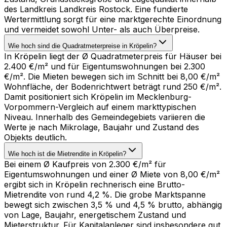
des Landkreis Landkreis Rostock. Eine fundierte
Wertermittlung sorgt für eine marktgerechte Einordnung
und vermeidet sowohl Unter- als auch Überpreise.
Wie hoch sind die Quadratmeterpreise in Kröpelin?
In Kröpelin liegt der Ø Quadratmeterpreis für Häuser bei
2.400 €/m² und für Eigentumswohnungen bei 2.300
€/m². Die Mieten bewegen sich im Schnitt bei 8,00 €/m²
Wohnfläche, der Bodenrichtwert beträgt rund 250 €/m².
Damit positioniert sich Kröpelin im Mecklenburg-
Vorpommern-Vergleich auf einem markttypischen
Niveau. Innerhalb des Gemeindegebiets variieren die
Werte je nach Mikrolage, Baujahr und Zustand des
Objekts deutlich.
Wie hoch ist die Mietrendite in Kröpelin?
Bei einem Ø Kaufpreis von 2.300 €/m² für
Eigentumswohnungen und einer Ø Miete von 8,00 €/m²
ergibt sich in Kröpelin rechnerisch eine Brutto-
Mietrendite von rund 4,2 %. Die grobe Marktspanne
bewegt sich zwischen 3,5 % und 4,5 % brutto, abhängig
von Lage, Baujahr, energetischem Zustand und
Mieterstruktur. Für Kapitalanleger sind insbesondere gut