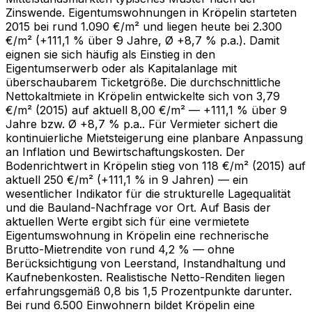
Zinswende. Eigentumswohnungen in Kröpelin starteten
2015 bei rund 1.090 €/m² und liegen heute bei 2.300
€/m² (+111,1 % über 9 Jahre, Ø +8,7 % p.a.). Damit
eignen sie sich häufig als Einstieg in den
Eigentumserwerb oder als Kapitalanlage mit
überschaubarem Ticketgröße. Die durchschnittliche
Nettokaltmiete in Kröpelin entwickelte sich von 3,79
€/m² (2015) auf aktuell 8,00 €/m² — +111,1 % über 9
Jahre bzw. Ø +8,7 % p.a.. Für Vermieter sichert die
kontinuierliche Mietsteigerung eine planbare Anpassung
an Inflation und Bewirtschaftungskosten. Der
Bodenrichtwert in Kröpelin stieg von 118 €/m² (2015) auf
aktuell 250 €/m² (+111,1 % in 9 Jahren) — ein
wesentlicher Indikator für die strukturelle Lagequalität
und die Bauland-Nachfrage vor Ort. Auf Basis der
aktuellen Werte ergibt sich für eine vermietete
Eigentumswohnung in Kröpelin eine rechnerische
Brutto-Mietrendite von rund 4,2 % — ohne
Berücksichtigung von Leerstand, Instandhaltung und
Kaufnebenkosten. Realistische Netto-Renditen liegen
erfahrungsgemäß 0,8 bis 1,5 Prozentpunkte darunter.
Bei rund 6.500 Einwohnern bildet Kröpelin eine