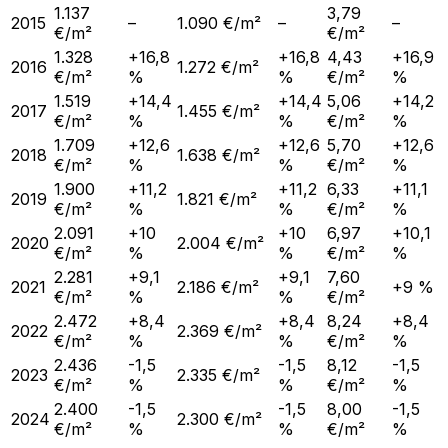
1.137
3,79
2015
–
1.090 €/m²
–
–
€/m²
€/m²
1.328
+16,8
+16,8
4,43
+16,9
2016
1.272 €/m²
€/m²
%
%
€/m²
%
1.519
+14,4
+14,4
5,06
+14,2
2017
1.455 €/m²
€/m²
%
%
€/m²
%
1.709
+12,6
+12,6
5,70
+12,6
2018
1.638 €/m²
€/m²
%
%
€/m²
%
1.900
+11,2
+11,2
6,33
+11,1
2019
1.821 €/m²
€/m²
%
%
€/m²
%
2.091
+10
+10
6,97
+10,1
2020
2.004 €/m²
€/m²
%
%
€/m²
%
2.281
+9,1
+9,1
7,60
2021
2.186 €/m²
+9 %
€/m²
%
%
€/m²
2.472
+8,4
+8,4
8,24
+8,4
2022
2.369 €/m²
€/m²
%
%
€/m²
%
2.436
-1,5
-1,5
8,12
-1,5
2023
2.335 €/m²
€/m²
%
%
€/m²
%
2.400
-1,5
-1,5
8,00
-1,5
2024
2.300 €/m²
€/m²
%
%
€/m²
%