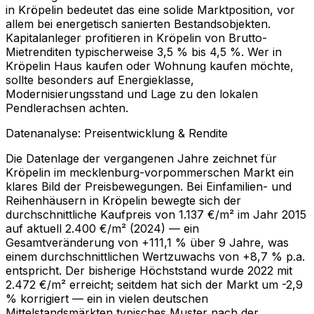
in Kröpelin bedeutet das eine solide Marktposition, vor
allem bei energetisch sanierten Bestandsobjekten.
Kapitalanleger profitieren in Kröpelin von Brutto-
Mietrenditen typischerweise 3,5 % bis 4,5 %. Wer in
Kröpelin Haus kaufen oder Wohnung kaufen möchte,
sollte besonders auf Energieklasse,
Modernisierungsstand und Lage zu den lokalen
Pendlerachsen achten.
Datenanalyse: Preisentwicklung & Rendite
Die Datenlage der vergangenen Jahre zeichnet für
Kröpelin im mecklenburg-vorpommerschen Markt ein
klares Bild der Preisbewegungen. Bei Einfamilien- und
Reihenhäusern in Kröpelin bewegte sich der
durchschnittliche Kaufpreis von 1.137 €/m² im Jahr 2015
auf aktuell 2.400 €/m² (2024) — ein
Gesamtveränderung von +111,1 % über 9 Jahre, was
einem durchschnittlichen Wertzuwachs von +8,7 % p.a.
entspricht. Der bisherige Höchststand wurde 2022 mit
2.472 €/m² erreicht; seitdem hat sich der Markt um -2,9
% korrigiert — ein in vielen deutschen
Mittelstandsmärkten typisches Muster nach der