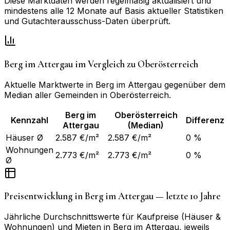
Diese Marktdaten werden regelmäßig aktualisiert und
mindestens alle 12 Monate auf Basis aktueller Statistiken
und Gutachterausschuss-Daten überprüft.
Berg im Attergau
im Vergleich zu
Oberösterreich
Aktuelle Marktwerte in
Berg im Attergau
gegenüber dem
Median aller Gemeinden in
Oberösterreich
.
Berg im
Oberösterreich
Kennzahl
Differenz
Attergau
(Median)
Häuser Ø
2.587 €/m²
2.587 €/m²
0 %
Wohnungen
2.773 €/m²
2.773 €/m²
0 %
Ø
Preisentwicklung in
Berg im Attergau
— letzte 10 Jahre
Jährliche Durchschnittswerte für Kaufpreise (Häuser &
Wohnungen) und Mieten in
Berg im Attergau
, jeweils