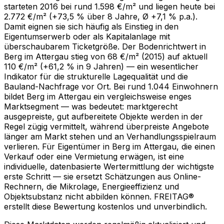
starteten 2016 bei rund 1.598 €/m² und liegen heute bei
2.772 €/m² (+73,5 % über 8 Jahre, Ø +7,1 % p.a.).
Damit eignen sie sich häufig als Einstieg in den
Eigentumserwerb oder als Kapitalanlage mit
überschaubarem Ticketgröße. Der Bodenrichtwert in
Berg im Attergau stieg von 68 €/m² (2015) auf aktuell
110 €/m² (+61,2 % in 9 Jahren) — ein wesentlicher
Indikator für die strukturelle Lagequalität und die
Bauland-Nachfrage vor Ort. Bei rund 1.044 Einwohnern
bildet Berg im Attergau ein vergleichsweise enges
Marktsegment — was bedeutet: marktgerecht
ausgepreiste, gut aufbereitete Objekte werden in der
Regel zügig vermittelt, während überpreiste Angebote
länger am Markt stehen und an Verhandlungsspielraum
verlieren. Für Eigentümer in Berg im Attergau, die einen
Verkauf oder eine Vermietung erwägen, ist eine
individuelle, datenbasierte Wertermittlung der wichtigste
erste Schritt — sie ersetzt Schätzungen aus Online-
Rechnern, die Mikrolage, Energieeffizienz und
Objektsubstanz nicht abbilden können. FREITAG®
erstellt diese Bewertung kostenlos und unverbindlich.