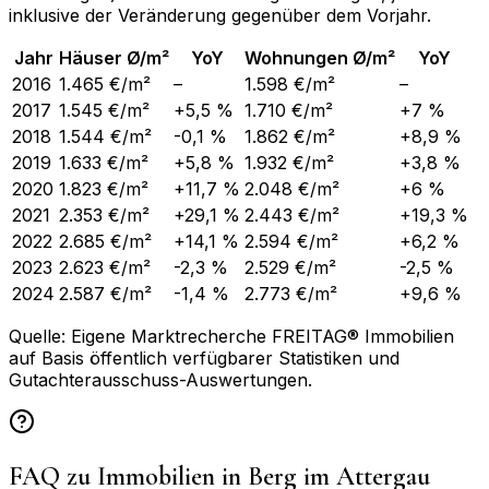
inklusive der Veränderung gegenüber dem Vorjahr.
Jahr
Häuser Ø/m²
YoY
Wohnungen Ø/m²
YoY
2016
1.465 €/m²
–
1.598 €/m²
–
2017
1.545 €/m²
+5,5 %
1.710 €/m²
+7 %
2018
1.544 €/m²
-0,1 %
1.862 €/m²
+8,9 %
2019
1.633 €/m²
+5,8 %
1.932 €/m²
+3,8 %
2020
1.823 €/m²
+11,7 %
2.048 €/m²
+6 %
2021
2.353 €/m²
+29,1 %
2.443 €/m²
+19,3 %
2022
2.685 €/m²
+14,1 %
2.594 €/m²
+6,2 %
2023
2.623 €/m²
-2,3 %
2.529 €/m²
-2,5 %
2024
2.587 €/m²
-1,4 %
2.773 €/m²
+9,6 %
Quelle: Eigene Marktrecherche FREITAG® Immobilien
auf Basis öffentlich verfügbarer Statistiken und
Gutachterausschuss-Auswertungen.
FAQ zu Immobilien in
Berg im Attergau