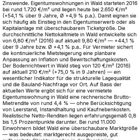
Zinswende. Eigentumswohnungen in Wald starteten 2016
bei rund 1.720 €/m² und liegen heute bei 2.650 €/m²
(+54,1 % über 9 Jahre, Ø +4,9 % p.a.). Damit eignen sie
sich häufig als Einstieg in den Eigentumserwerb oder als
Kapitalanlage mit überschaubarem Ticketgröße. Die
durchschnittliche Nettokaltmiete in Wald entwickelte sich
von 6,80 €/m² (2016) auf aktuell 9,80 €/m² — +44,1 %
über 9 Jahre bzw. Ø +4,1 % p.a.. Für Vermieter sichert
die kontinuierliche Mietsteigerung eine planbare
Anpassung an Inflation und Bewirtschaftungskosten.
Der Bodenrichtwert in Wald stieg von 120 €/m² (2016)
auf aktuell 210 €/m² (+75,0 % in 9 Jahren) — ein
wesentlicher Indikator für die strukturelle Lagequalität
und die Bauland-Nachfrage vor Ort. Auf Basis der
aktuellen Werte ergibt sich für eine vermietete
Eigentumswohnung in Wald eine rechnerische Brutto-
Mietrendite von rund 4,4 % — ohne Berücksichtigung
von Leerstand, Instandhaltung und Kaufnebenkosten.
Realistische Netto-Renditen liegen erfahrungsgemäß 0,8
bis 1,5 Prozentpunkte darunter. Bei rund 11.000
Einwohnern bildet Wald eine überschaubare Marktgröße
— was bedeutet: marktgerecht ausgepreiste, gut