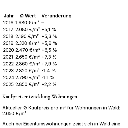
Jahr
Ø Wert
Veränderung
2016
1.980
€/m²
–
2017
2.080
€/m²
+5,1 %
2018
2.190
€/m²
+5,3 %
2019
2.320
€/m²
+5,9 %
2020
2.470
€/m²
+6,5 %
2021
2.650
€/m²
+7,3 %
2022
2.860
€/m²
+7,9 %
2023
2.820
€/m²
-1,4 %
2024
2.790
€/m²
-1,1 %
2025
2.850
€/m²
+2,2 %
Kaufpreisentwicklung Wohnungen
Aktueller Ø Kaufpreis pro m² für Wohnungen in Wald:
2.650 €/m²
Auch bei Eigentumswohnungen zeigt sich in Wald eine