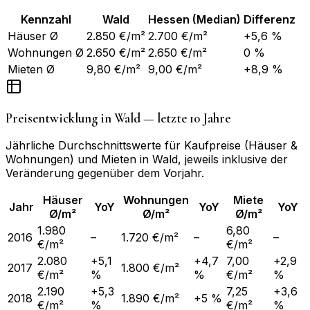
Kennzahl
Wald
Hessen
(Median)
Differenz
Häuser Ø
2.850 €/m²
2.700 €/m²
+5,6 %
Wohnungen Ø
2.650 €/m²
2.650 €/m²
0 %
Mieten Ø
9,80 €/m²
9,00 €/m²
+8,9 %
Preisentwicklung in
Wald
— letzte 10 Jahre
Jährliche Durchschnittswerte für Kaufpreise (Häuser &
Wohnungen) und Mieten in
Wald
, jeweils inklusive der
Veränderung gegenüber dem Vorjahr.
Häuser
Wohnungen
Miete
Jahr
YoY
YoY
YoY
Ø/m²
Ø/m²
Ø/m²
1.980
6,80
2016
–
1.720 €/m²
–
–
€/m²
€/m²
2.080
+5,1
+4,7
7,00
+2,9
2017
1.800 €/m²
€/m²
%
%
€/m²
%
2.190
+5,3
7,25
+3,6
2018
1.890 €/m²
+5 %
€/m²
%
€/m²
%