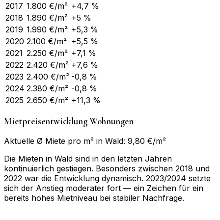
2017
1.800
€/m²
+4,7 %
2018
1.890
€/m²
+5 %
2019
1.990
€/m²
+5,3 %
2020
2.100
€/m²
+5,5 %
2021
2.250
€/m²
+7,1 %
2022
2.420
€/m²
+7,6 %
2023
2.400
€/m²
-0,8 %
2024
2.380
€/m²
-0,8 %
2025
2.650
€/m²
+11,3 %
Mietpreisentwicklung Wohnungen
Aktuelle Ø Miete pro m² in Wald: 9,80 €/m²
Die Mieten in Wald sind in den letzten Jahren
kontinuierlich gestiegen. Besonders zwischen 2018 und
2022 war die Entwicklung dynamisch. 2023/2024 setzte
sich der Anstieg moderater fort — ein Zeichen für ein
bereits hohes Mietniveau bei stabiler Nachfrage.