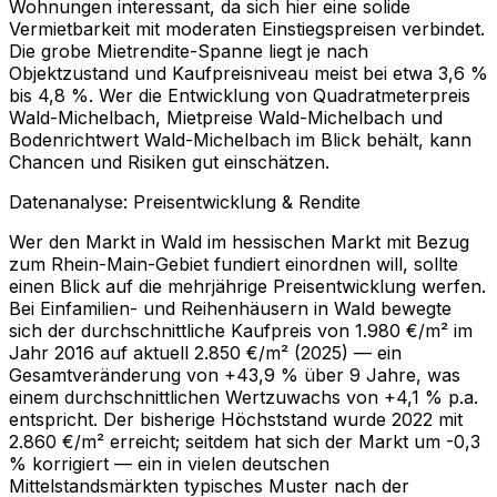
Wohnungen interessant, da sich hier eine solide
Vermietbarkeit mit moderaten Einstiegspreisen verbindet.
Die grobe Mietrendite-Spanne liegt je nach
Objektzustand und Kaufpreisniveau meist bei etwa 3,6 %
bis 4,8 %. Wer die Entwicklung von Quadratmeterpreis
Wald-Michelbach, Mietpreise Wald-Michelbach und
Bodenrichtwert Wald-Michelbach im Blick behält, kann
Chancen und Risiken gut einschätzen.
Datenanalyse: Preisentwicklung & Rendite
Wer den Markt in Wald im hessischen Markt mit Bezug
zum Rhein-Main-Gebiet fundiert einordnen will, sollte
einen Blick auf die mehrjährige Preisentwicklung werfen.
Bei Einfamilien- und Reihenhäusern in Wald bewegte
sich der durchschnittliche Kaufpreis von 1.980 €/m² im
Jahr 2016 auf aktuell 2.850 €/m² (2025) — ein
Gesamtveränderung von +43,9 % über 9 Jahre, was
einem durchschnittlichen Wertzuwachs von +4,1 % p.a.
entspricht. Der bisherige Höchststand wurde 2022 mit
2.860 €/m² erreicht; seitdem hat sich der Markt um -0,3
% korrigiert — ein in vielen deutschen
Mittelstandsmärkten typisches Muster nach der