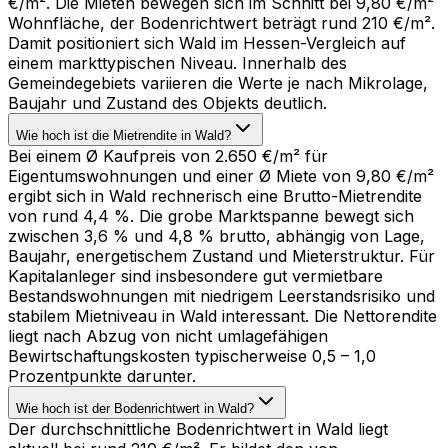
€/m². Die Mieten bewegen sich im Schnitt bei 9,80 €/m²
Wohnfläche, der Bodenrichtwert beträgt rund 210 €/m².
Damit positioniert sich Wald im Hessen-Vergleich auf
einem markttypischen Niveau. Innerhalb des
Gemeindegebiets variieren die Werte je nach Mikrolage,
Baujahr und Zustand des Objekts deutlich.
Wie hoch ist die Mietrendite in Wald?
Bei einem Ø Kaufpreis von 2.650 €/m² für
Eigentumswohnungen und einer Ø Miete von 9,80 €/m²
ergibt sich in Wald rechnerisch eine Brutto-Mietrendite
von rund 4,4 %. Die grobe Marktspanne bewegt sich
zwischen 3,6 % und 4,8 % brutto, abhängig von Lage,
Baujahr, energetischem Zustand und Mieterstruktur. Für
Kapitalanleger sind insbesondere gut vermietbare
Bestandswohnungen mit niedrigem Leerstandsrisiko und
stabilem Mietniveau in Wald interessant. Die Nettorendite
liegt nach Abzug von nicht umlagefähigen
Bewirtschaftungskosten typischerweise 0,5 – 1,0
Prozentpunkte darunter.
Wie hoch ist der Bodenrichtwert in Wald?
Der durchschnittliche Bodenrichtwert in Wald liegt