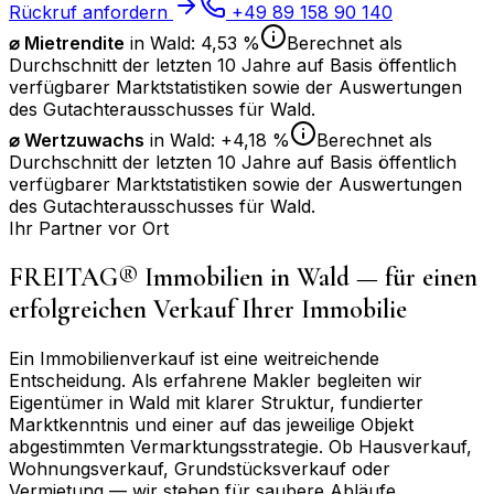
Rückruf anfordern
+49 89 158 90 140
⌀ Mietrendite
in
Wald
:
4,53 %
Berechnet als
Durchschnitt der letzten 10 Jahre auf Basis öffentlich
verfügbarer Marktstatistiken sowie der Auswertungen
des Gutachterausschusses für
Wald
.
⌀
Wertzuwachs
in
Wald
:
+4,18 %
Berechnet als
Durchschnitt der letzten 10 Jahre auf Basis öffentlich
verfügbarer Marktstatistiken sowie der Auswertungen
des Gutachterausschusses für
Wald
.
Ihr Partner vor Ort
FREITAG® Immobilien in
Wald
— für einen
erfolgreichen Verkauf Ihrer Immobilie
Ein Immobilienverkauf ist eine weitreichende
Entscheidung. Als erfahrene Makler begleiten wir
Eigentümer in
Wald
mit klarer Struktur, fundierter
Marktkenntnis und einer auf das jeweilige Objekt
abgestimmten Vermarktungsstrategie. Ob Hausverkauf,
Wohnungsverkauf, Grundstücksverkauf oder
Vermietung — wir stehen für saubere Abläufe,