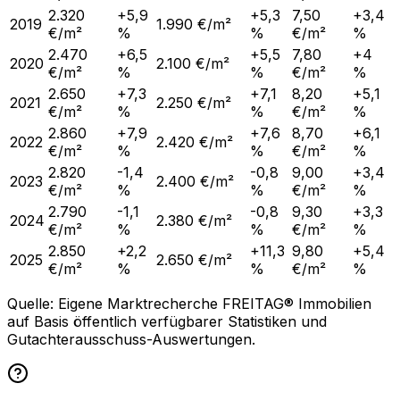
2.320
+5,9
+5,3
7,50
+3,4
2019
1.990 €/m²
€/m²
%
%
€/m²
%
2.470
+6,5
+5,5
7,80
+4
2020
2.100 €/m²
€/m²
%
%
€/m²
%
2.650
+7,3
+7,1
8,20
+5,1
2021
2.250 €/m²
€/m²
%
%
€/m²
%
2.860
+7,9
+7,6
8,70
+6,1
2022
2.420 €/m²
€/m²
%
%
€/m²
%
2.820
-1,4
-0,8
9,00
+3,4
2023
2.400 €/m²
€/m²
%
%
€/m²
%
2.790
-1,1
-0,8
9,30
+3,3
2024
2.380 €/m²
€/m²
%
%
€/m²
%
2.850
+2,2
+11,3
9,80
+5,4
2025
2.650 €/m²
€/m²
%
%
€/m²
%
Quelle: Eigene Marktrecherche FREITAG® Immobilien
auf Basis öffentlich verfügbarer Statistiken und
Gutachterausschuss-Auswertungen.