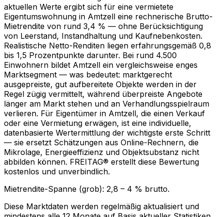
aktuellen Werte ergibt sich für eine vermietete
Eigentumswohnung in Amtzell eine rechnerische Brutto-
Mietrendite von rund 3,4 % — ohne Berücksichtigung
von Leerstand, Instandhaltung und Kaufnebenkosten.
Realistische Netto-Renditen liegen erfahrungsgemäß 0,8
bis 1,5 Prozentpunkte darunter. Bei rund 4.500
Einwohnern bildet Amtzell ein vergleichsweise enges
Marktsegment — was bedeutet: marktgerecht
ausgepreiste, gut aufbereitete Objekte werden in der
Regel zügig vermittelt, während überpreiste Angebote
länger am Markt stehen und an Verhandlungsspielraum
verlieren. Für Eigentümer in Amtzell, die einen Verkauf
oder eine Vermietung erwägen, ist eine individuelle,
datenbasierte Wertermittlung der wichtigste erste Schritt
— sie ersetzt Schätzungen aus Online-Rechnern, die
Mikrolage, Energieeffizienz und Objektsubstanz nicht
abbilden können. FREITAG® erstellt diese Bewertung
kostenlos und unverbindlich.
Mietrendite-Spanne (grob):
2,8
–
4
% brutto.
Diese Marktdaten werden regelmäßig aktualisiert und
mindestens alle 12 Monate auf Basis aktueller Statistiken