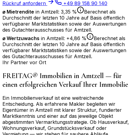
Rückruf anfordern
+49 89 158 90 140
⌀ Mietrendite
in
Amtzell
:
3,35 %
Berechnet als
Durchschnitt der letzten 10 Jahre auf Basis öffentlich
verfügbarer Marktstatistiken sowie der Auswertungen
des Gutachterausschusses für
Amtzell
.
⌀
Wertzuwachs
in
Amtzell
:
+4,86 %
Berechnet als
Durchschnitt der letzten 10 Jahre auf Basis öffentlich
verfügbarer Marktstatistiken sowie der Auswertungen
des Gutachterausschusses für
Amtzell
.
Ihr Partner vor Ort
FREITAG® Immobilien in
Amtzell
— für
einen erfolgreichen Verkauf Ihrer Immobilie
Ein Immobilienverkauf ist eine weitreichende
Entscheidung. Als erfahrene Makler begleiten wir
Eigentümer in
Amtzell
mit klarer Struktur, fundierter
Marktkenntnis und einer auf das jeweilige Objekt
abgestimmten Vermarktungsstrategie. Ob Hausverkauf,
Wohnungsverkauf, Grundstücksverkauf oder
Vermietung — wir stehen für saubere Abläufe,