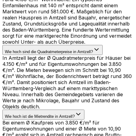
Einfamilienhaus mit 140 m² entspricht damit einem
Marktwert von rund 581.000 €. Maßgeblich für den
realen Hauspreis in Amtzell sind Baujahr, energetischer
Zustand, Grundstücksgröße und Lagequalität innerhalb
des Baden-Württemberg. Eine fundierte Wertermittlung
sorgt für eine marktgerechte Einordnung und vermeidet
sowohl Unter- als auch Überpreise.
Wie hoch sind die Quadratmeterpreise in Amtzell?
In Amtzell liegt der Ø Quadratmeterpreis für Häuser bei
4.150 €/m² und für Eigentumswohnungen bei 3.850
€/m². Die Mieten bewegen sich im Schnitt bei 10,90
€/m² Wohnfläche, der Bodenrichtwert beträgt rund 360
€/m². Damit positioniert sich Amtzell im Baden-
Württemberg-Vergleich auf einem markttypischen
Niveau. Innerhalb des Gemeindegebiets variieren die
Werte je nach Mikrolage, Baujahr und Zustand des
Objekts deutlich.
Wie hoch ist die Mietrendite in Amtzell?
Bei einem Ø Kaufpreis von 3.850 €/m² für
Eigentumswohnungen und einer Ø Miete von 10,90
€/m² ergibt sich in Amtzell rechnerisch eine Brutto-