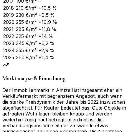
2017
190
€/m²
–
2018
210
€/m²
+10,5 %
2019
230
€/m²
+9,5 %
2020
255
€/m²
+10,9 %
2021
285
€/m²
+11,8 %
2022
325
€/m²
+14 %
2023
345
€/m²
+6,2 %
2024
355
€/m²
+2,9 %
2025
360
€/m²
+1,4 %
Marktanalyse & Einordnung
Der Immobilienmarkt in Amtzell ist insgesamt eher ein
Verkäufermarkt mit begrenztem Angebot, auch wenn
die starke Preisdynamik der Jahre bis 2022 inzwischen
abgeflacht ist. Für Käufer bedeutet das: Gute Objekte in
gefragten Wohnlagen bleiben knapp und werden
weiterhin zügig nachgefragt, allerdings ist die
Verhandlungsposition seit der Zinswende etwas
ausgewogener als in den Boomjahren. Die Nachfrage