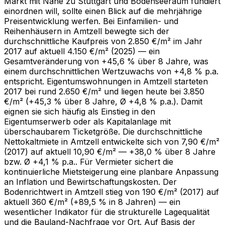
Markt mit Nähe zu Stuttgart und Bodenseeraum fundiert
einordnen will, sollte einen Blick auf die mehrjährige
Preisentwicklung werfen. Bei Einfamilien- und
Reihenhäusern in Amtzell bewegte sich der
durchschnittliche Kaufpreis von 2.850 €/m² im Jahr
2017 auf aktuell 4.150 €/m² (2025) — ein
Gesamtveränderung von +45,6 % über 8 Jahre, was
einem durchschnittlichen Wertzuwachs von +4,8 % p.a.
entspricht. Eigentumswohnungen in Amtzell starteten
2017 bei rund 2.650 €/m² und liegen heute bei 3.850
€/m² (+45,3 % über 8 Jahre, Ø +4,8 % p.a.). Damit
eignen sie sich häufig als Einstieg in den
Eigentumserwerb oder als Kapitalanlage mit
überschaubarem Ticketgröße. Die durchschnittliche
Nettokaltmiete in Amtzell entwickelte sich von 7,90 €/m²
(2017) auf aktuell 10,90 €/m² — +38,0 % über 8 Jahre
bzw. Ø +4,1 % p.a.. Für Vermieter sichert die
kontinuierliche Mietsteigerung eine planbare Anpassung
an Inflation und Bewirtschaftungskosten. Der
Bodenrichtwert in Amtzell stieg von 190 €/m² (2017) auf
aktuell 360 €/m² (+89,5 % in 8 Jahren) — ein
wesentlicher Indikator für die strukturelle Lagequalität
und die Bauland-Nachfrage vor Ort. Auf Basis der