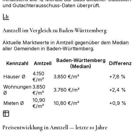
und Gutachterausschuss-Daten überprüft.
Amtzell
im Vergleich zu
Baden-Württemberg
Aktuelle Marktwerte in
Amtzell
gegenüber dem Median
aller Gemeinden in
Baden-Württemberg
.
Baden-Württemberg
Kennzahl
Amtzell
Differenz
(Median)
4.150
Häuser Ø
3.850 €/m²
+7,8 %
€/m²
Wohnungen
3.850
3.760 €/m²
+2,4 %
Ø
€/m²
10,90
Mieten Ø
10,80 €/m²
+0,9 %
€/m²
Preisentwicklung in
Amtzell
— letzte 10 Jahre