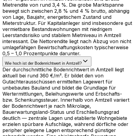
Mietrendite von rund 3,4 %. Die grobe Marktspanne
bewegt sich zwischen 2,8 % und 4 % brutto, abhängig
von Lage, Baujahr, energetischem Zustand und
Mieterstruktur. Für Kapitalanleger sind insbesondere gut
vermietbare Bestandswohnungen mit niedrigem
Leerstandsrisiko und stabilem Mietniveau in Amtzell
interessant. Die Nettorendite liegt nach Abzug von nicht
umlagefähigen Bewirtschaftungskosten typischerweise
0,5 – 1,0 Prozentpunkte darunter.
Wie hoch ist der Bodenrichtwert in Amtzell?
Der durchschnittliche Bodenrichtwert in Amtzell liegt
aktuell bei rund 360 €/m². Er bildet den von
Gutachterausschüssen ermittelten Lagewert für
unbebautes Bauland und bildet die Grundlage für
Wertermittlungen, Beleihungswerte und Erbschafts-
bzw. Schenkungssteuer. Innerhalb von Amtzell variiert
der Bodenrichtwert je nach Mikrolage,
Bauerwartungsland-Status und Erschließungsgrad
deutlich — zentrale Lagen und etablierte Wohngebiete
erzielen spürbare Aufschläge, während dörfliche oder
peripher gelegene Lagen entsprechend günstiger