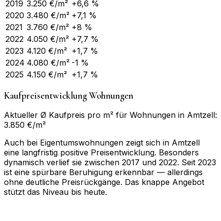
2019
3.250
€/m²
+6,6 %
2020
3.480
€/m²
+7,1 %
2021
3.760
€/m²
+8 %
2022
4.050
€/m²
+7,7 %
2023
4.120
€/m²
+1,7 %
2024
4.080
€/m²
-1 %
2025
4.150
€/m²
+1,7 %
Kaufpreisentwicklung Wohnungen
Aktueller Ø Kaufpreis pro m² für Wohnungen in Amtzell:
3.850 €/m²
Auch bei Eigentumswohnungen zeigt sich in Amtzell
eine langfristig positive Preisentwicklung. Besonders
dynamisch verlief sie zwischen 2017 und 2022. Seit 2023
ist eine spürbare Beruhigung erkennbar — allerdings
ohne deutliche Preisrückgänge. Das knappe Angebot
stützt das Niveau bis heute.