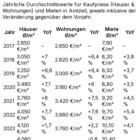
Jährliche Durchschnittswerte für Kaufpreise (Häuser &
Wohnungen) und Mieten in
Amtzell
, jeweils inklusive der
Veränderung gegenüber dem Vorjahr.
Häuser
Wohnungen
Miete
Jahr
YoY
YoY
YoY
Ø/m²
Ø/m²
Ø/m²
2.850
7,90
2017
–
2.650 €/m²
–
–
€/m²
€/m²
3.050
+7
+6,4
8,20
+3,8
2018
2.820 €/m²
€/m²
%
%
€/m²
%
3.250
+6,6
+6,4
8,50
+3,7
2019
3.000 €/m²
€/m²
%
%
€/m²
%
3.480
+7,1
+6
8,80
+3,5
2020
3.180 €/m²
€/m²
%
%
€/m²
%
3.760
+8
+7,5
9,20
+4,5
2021
3.420 €/m²
€/m²
%
%
€/m²
%
4.050
+7,7
+7,6
9,70
+5,4
2022
3.680 €/m²
€/m²
%
%
€/m²
%
4.120
+1,7
+2,2
10,10
+4,1
2023
3.760 €/m²
€/m²
%
%
€/m²
%
4.080
-0,8
10,40