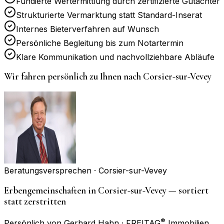
Fundierte Wertermittlung durch zertifizierte Gutachter
Strukturierte Vermarktung statt Standard-Inserat
Internes Bieterverfahren auf Wunsch
Persönliche Begleitung bis zum Notartermin
Klare Kommunikation und nachvollziehbare Abläufe
Wir fahren persönlich zu Ihnen nach
Corsier-sur-Vevey
Beratungsversprechen ·
Corsier-sur-Vevey
Erbengemeinschaften in Corsier-sur-Vevey — sortiert
statt zerstritten
®
Persönlich von Gerhard Hahn · FREITAG
Immobilien