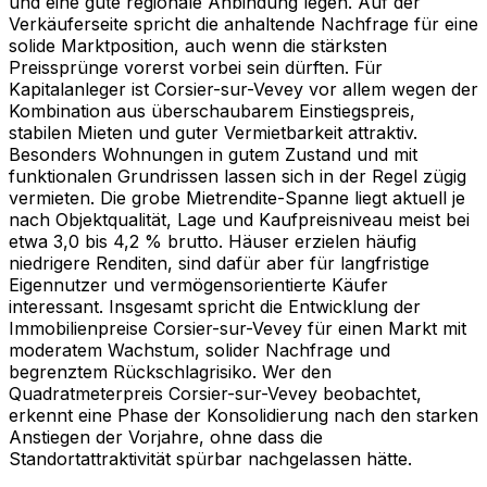
und eine gute regionale Anbindung legen. Auf der
Verkäuferseite spricht die anhaltende Nachfrage für eine
solide Marktposition, auch wenn die stärksten
Preissprünge vorerst vorbei sein dürften. Für
Kapitalanleger ist Corsier-sur-Vevey vor allem wegen der
Kombination aus überschaubarem Einstiegspreis,
stabilen Mieten und guter Vermietbarkeit attraktiv.
Besonders Wohnungen in gutem Zustand und mit
funktionalen Grundrissen lassen sich in der Regel zügig
vermieten. Die grobe Mietrendite-Spanne liegt aktuell je
nach Objektqualität, Lage und Kaufpreisniveau meist bei
etwa 3,0 bis 4,2 % brutto. Häuser erzielen häufig
niedrigere Renditen, sind dafür aber für langfristige
Eigennutzer und vermögensorientierte Käufer
interessant. Insgesamt spricht die Entwicklung der
Immobilienpreise Corsier-sur-Vevey für einen Markt mit
moderatem Wachstum, solider Nachfrage und
begrenztem Rückschlagrisiko. Wer den
Quadratmeterpreis Corsier-sur-Vevey beobachtet,
erkennt eine Phase der Konsolidierung nach den starken
Anstiegen der Vorjahre, ohne dass die
Standortattraktivität spürbar nachgelassen hätte.