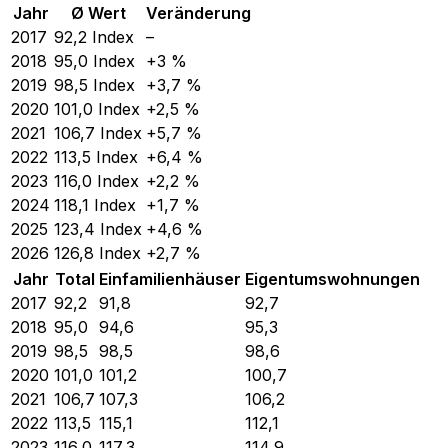
Jahr
Ø Wert
Veränderung
2017
92,2
Index
–
2018
95,0
Index
+3 %
2019
98,5
Index
+3,7 %
2020
101,0
Index
+2,5 %
2021
106,7
Index
+5,7 %
2022
113,5
Index
+6,4 %
2023
116,0
Index
+2,2 %
2024
118,1
Index
+1,7 %
2025
123,4
Index
+4,6 %
2026
126,8
Index
+2,7 %
Jahr
Total
Einfamilienhäuser
Eigentumswohnungen
2017
92,2
91,8
92,7
2018
95,0
94,6
95,3
2019
98,5
98,5
98,6
2020
101,0
101,2
100,7
2021
106,7
107,3
106,2
2022
113,5
115,1
112,1
2023
116,0
117,3
114,9