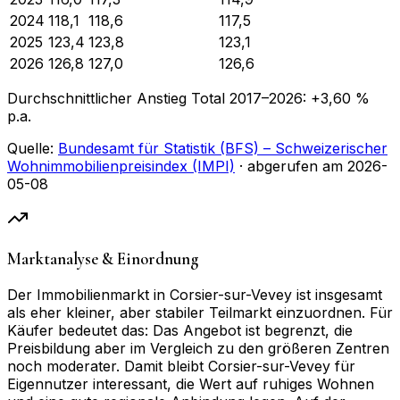
2024
118,1
118,6
117,5
2025
123,4
123,8
123,1
2026
126,8
127,0
126,6
Durchschnittlicher Anstieg Total
2017
–
2026
:
+
3,60
%
p.a.
Quelle:
Bundesamt für Statistik (BFS) – Schweizerischer
Wohnimmobilienpreisindex (IMPI)
· abgerufen am
2026-
05-08
Marktanalyse & Einordnung
Der Immobilienmarkt in Corsier-sur-Vevey ist insgesamt
als eher kleiner, aber stabiler Teilmarkt einzuordnen. Für
Käufer bedeutet das: Das Angebot ist begrenzt, die
Preisbildung aber im Vergleich zu den größeren Zentren
noch moderater. Damit bleibt Corsier-sur-Vevey für
Eigennutzer interessant, die Wert auf ruhiges Wohnen