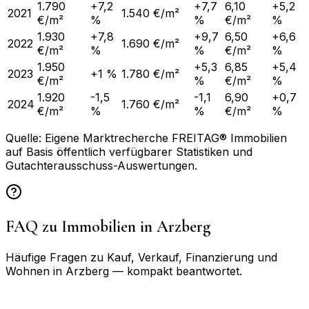
1.790
+7,2
+7,7
6,10
+5,2
2021
1.540 €/m²
€/m²
%
%
€/m²
%
1.930
+7,8
+9,7
6,50
+6,6
2022
1.690 €/m²
€/m²
%
%
€/m²
%
1.950
+5,3
6,85
+5,4
2023
+1 %
1.780 €/m²
€/m²
%
€/m²
%
1.920
-1,5
-1,1
6,90
+0,7
2024
1.760 €/m²
€/m²
%
%
€/m²
%
Quelle: Eigene Marktrecherche FREITAG® Immobilien
auf Basis öffentlich verfügbarer Statistiken und
Gutachterausschuss-Auswertungen.
FAQ zu Immobilien in
Arzberg
Häufige Fragen zu Kauf, Verkauf, Finanzierung und
Wohnen in
Arzberg
— kompakt beantwortet.