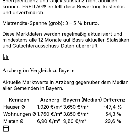
Energieeffizienz und Objektsubstanz nicht abbilden
können. FREITAG® erstellt diese Bewertung kostenlos
und unverbindlich.
Mietrendite-Spanne (grob):
3
–
5
% brutto.
Diese Marktdaten werden regelmäßig aktualisiert und
mindestens alle 12 Monate auf Basis aktueller Statistiken
und Gutachterausschuss-Daten überprüft.
Arzberg
im Vergleich zu
Bayern
Aktuelle Marktwerte in
Arzberg
gegenüber dem Median
aller Gemeinden in
Bayern
.
Kennzahl
Arzberg
Bayern
(Median)
Differenz
Häuser Ø
1.920 €/m²
3.650 €/m²
-47,4 %
Wohnungen Ø
1.760 €/m²
3.850 €/m²
-54,3 %
Mieten Ø
6,90 €/m²
9,80 €/m²
-29,6 %