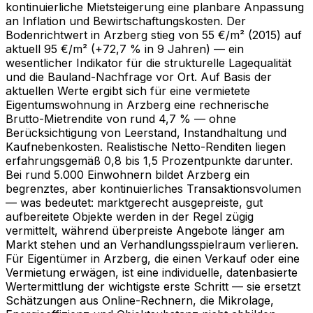
kontinuierliche Mietsteigerung eine planbare Anpassung
an Inflation und Bewirtschaftungskosten. Der
Bodenrichtwert in Arzberg stieg von 55 €/m² (2015) auf
aktuell 95 €/m² (+72,7 % in 9 Jahren) — ein
wesentlicher Indikator für die strukturelle Lagequalität
und die Bauland-Nachfrage vor Ort. Auf Basis der
aktuellen Werte ergibt sich für eine vermietete
Eigentumswohnung in Arzberg eine rechnerische
Brutto-Mietrendite von rund 4,7 % — ohne
Berücksichtigung von Leerstand, Instandhaltung und
Kaufnebenkosten. Realistische Netto-Renditen liegen
erfahrungsgemäß 0,8 bis 1,5 Prozentpunkte darunter.
Bei rund 5.000 Einwohnern bildet Arzberg ein
begrenztes, aber kontinuierliches Transaktionsvolumen
— was bedeutet: marktgerecht ausgepreiste, gut
aufbereitete Objekte werden in der Regel zügig
vermittelt, während überpreiste Angebote länger am
Markt stehen und an Verhandlungsspielraum verlieren.
Für Eigentümer in Arzberg, die einen Verkauf oder eine
Vermietung erwägen, ist eine individuelle, datenbasierte
Wertermittlung der wichtigste erste Schritt — sie ersetzt
Schätzungen aus Online-Rechnern, die Mikrolage,