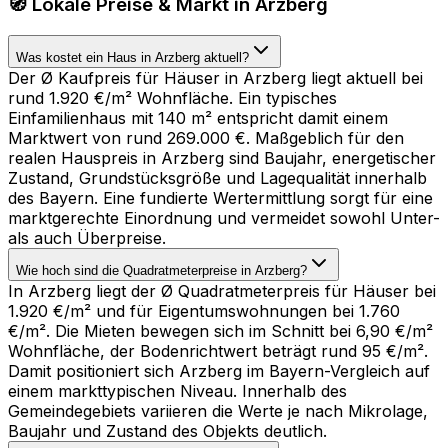
🧭 Lokale Preise & Markt in Arzberg
Was kostet ein Haus in Arzberg aktuell?
Der Ø Kaufpreis für Häuser in Arzberg liegt aktuell bei
rund 1.920 €/m² Wohnfläche. Ein typisches
Einfamilienhaus mit 140 m² entspricht damit einem
Marktwert von rund 269.000 €. Maßgeblich für den
realen Hauspreis in Arzberg sind Baujahr, energetischer
Zustand, Grundstücksgröße und Lagequalität innerhalb
des Bayern. Eine fundierte Wertermittlung sorgt für eine
marktgerechte Einordnung und vermeidet sowohl Unter-
als auch Überpreise.
Wie hoch sind die Quadratmeterpreise in Arzberg?
In Arzberg liegt der Ø Quadratmeterpreis für Häuser bei
1.920 €/m² und für Eigentumswohnungen bei 1.760
€/m². Die Mieten bewegen sich im Schnitt bei 6,90 €/m²
Wohnfläche, der Bodenrichtwert beträgt rund 95 €/m².
Damit positioniert sich Arzberg im Bayern-Vergleich auf
einem markttypischen Niveau. Innerhalb des
Gemeindegebiets variieren die Werte je nach Mikrolage,
Baujahr und Zustand des Objekts deutlich.