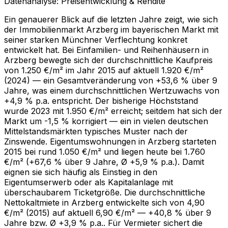
Datenanalyse: Preisentwicklung & Rendite
Ein genauerer Blick auf die letzten Jahre zeigt, wie sich
der Immobilienmarkt Arzberg im bayerischen Markt mit
seiner starken Münchner Verflechtung konkret
entwickelt hat. Bei Einfamilien- und Reihenhäusern in
Arzberg bewegte sich der durchschnittliche Kaufpreis
von 1.250 €/m² im Jahr 2015 auf aktuell 1.920 €/m²
(2024) — ein Gesamtveränderung von +53,6 % über 9
Jahre, was einem durchschnittlichen Wertzuwachs von
+4,9 % p.a. entspricht. Der bisherige Höchststand
wurde 2023 mit 1.950 €/m² erreicht; seitdem hat sich der
Markt um -1,5 % korrigiert — ein in vielen deutschen
Mittelstandsmärkten typisches Muster nach der
Zinswende. Eigentumswohnungen in Arzberg starteten
2015 bei rund 1.050 €/m² und liegen heute bei 1.760
€/m² (+67,6 % über 9 Jahre, Ø +5,9 % p.a.). Damit
eignen sie sich häufig als Einstieg in den
Eigentumserwerb oder als Kapitalanlage mit
überschaubarem Ticketgröße. Die durchschnittliche
Nettokaltmiete in Arzberg entwickelte sich von 4,90
€/m² (2015) auf aktuell 6,90 €/m² — +40,8 % über 9
Jahre bzw. Ø +3,9 % p.a.. Für Vermieter sichert die