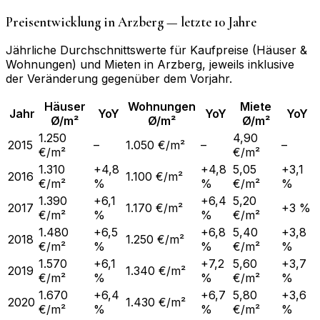
Preisentwicklung in
Arzberg
— letzte 10 Jahre
Jährliche Durchschnittswerte für Kaufpreise (Häuser &
Wohnungen) und Mieten in
Arzberg
, jeweils inklusive
der Veränderung gegenüber dem Vorjahr.
Häuser
Wohnungen
Miete
Jahr
YoY
YoY
YoY
Ø/m²
Ø/m²
Ø/m²
1.250
4,90
2015
–
1.050 €/m²
–
–
€/m²
€/m²
1.310
+4,8
+4,8
5,05
+3,1
2016
1.100 €/m²
€/m²
%
%
€/m²
%
1.390
+6,1
+6,4
5,20
2017
1.170 €/m²
+3 %
€/m²
%
%
€/m²
1.480
+6,5
+6,8
5,40
+3,8
2018
1.250 €/m²
€/m²
%
%
€/m²
%
1.570
+6,1
+7,2
5,60
+3,7
2019
1.340 €/m²
€/m²
%
%
€/m²
%
1.670
+6,4
+6,7
5,80
+3,6
2020
1.430 €/m²
€/m²
%
%
€/m²
%