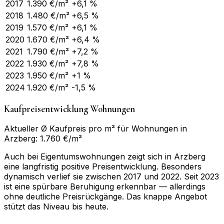
2017
1.390
€/m²
+6,1 %
2018
1.480
€/m²
+6,5 %
2019
1.570
€/m²
+6,1 %
2020
1.670
€/m²
+6,4 %
2021
1.790
€/m²
+7,2 %
2022
1.930
€/m²
+7,8 %
2023
1.950
€/m²
+1 %
2024
1.920
€/m²
-1,5 %
Kaufpreisentwicklung Wohnungen
Aktueller Ø Kaufpreis pro m² für Wohnungen in
Arzberg: 1.760 €/m²
Auch bei Eigentumswohnungen zeigt sich in Arzberg
eine langfristig positive Preisentwicklung. Besonders
dynamisch verlief sie zwischen 2017 und 2022. Seit 2023
ist eine spürbare Beruhigung erkennbar — allerdings
ohne deutliche Preisrückgänge. Das knappe Angebot
stützt das Niveau bis heute.