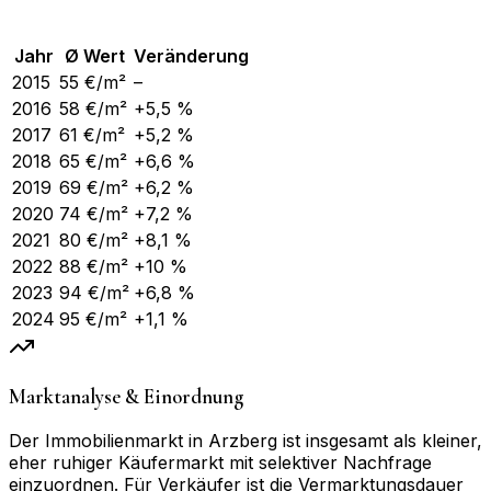
Jahr
Ø Wert
Veränderung
2015
55
€/m²
–
2016
58
€/m²
+5,5 %
2017
61
€/m²
+5,2 %
2018
65
€/m²
+6,6 %
2019
69
€/m²
+6,2 %
2020
74
€/m²
+7,2 %
2021
80
€/m²
+8,1 %
2022
88
€/m²
+10 %
2023
94
€/m²
+6,8 %
2024
95
€/m²
+1,1 %
Marktanalyse & Einordnung
Der Immobilienmarkt in Arzberg ist insgesamt als kleiner,
eher ruhiger Käufermarkt mit selektiver Nachfrage
einzuordnen. Für Verkäufer ist die Vermarktungsdauer