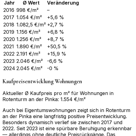
Jahr
Ø Wert
Veränderung
2016
998
€/m²
–
2017
1.054
€/m²
+5,6 %
2018
1.082,5
€/m²
+2,7 %
2019
1.156
€/m²
+6,8 %
2020
1.256
€/m²
+8,7 %
2021
1.890
€/m²
+50,5 %
2022
2.191
€/m²
+15,9 %
2023
2.046
€/m²
-6,6 %
2024
2.045
€/m²
-0 %
Kaufpreisentwicklung Wohnungen
Aktueller Ø Kaufpreis pro m² für Wohnungen in
Rotenturm an der Pinka: 1.554 €/m²
Auch bei Eigentumswohnungen zeigt sich in Rotenturm
an der Pinka eine langfristig positive Preisentwicklung.
Besonders dynamisch verlief sie zwischen 2017 und
2022. Seit 2023 ist eine spürbare Beruhigung erkennbar
— allerdings ohne deutliche Preisrückgänge. Das