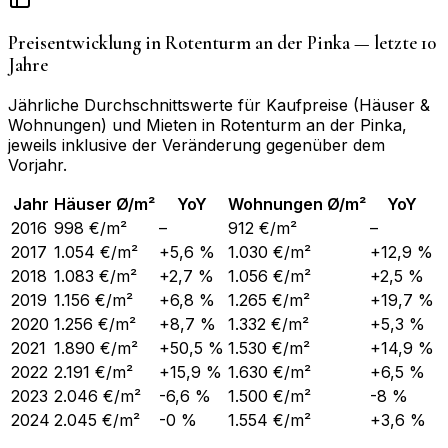
Preisentwicklung in
Rotenturm an der Pinka
— letzte 10
Jahre
Jährliche Durchschnittswerte für Kaufpreise (Häuser &
Wohnungen) und Mieten in
Rotenturm an der Pinka
,
jeweils inklusive der Veränderung gegenüber dem
Vorjahr.
Jahr
Häuser Ø/m²
YoY
Wohnungen Ø/m²
YoY
2016
998 €/m²
–
912 €/m²
–
2017
1.054 €/m²
+5,6 %
1.030 €/m²
+12,9 %
2018
1.083 €/m²
+2,7 %
1.056 €/m²
+2,5 %
2019
1.156 €/m²
+6,8 %
1.265 €/m²
+19,7 %
2020
1.256 €/m²
+8,7 %
1.332 €/m²
+5,3 %
2021
1.890 €/m²
+50,5 %
1.530 €/m²
+14,9 %
2022
2.191 €/m²
+15,9 %
1.630 €/m²
+6,5 %
2023
2.046 €/m²
-6,6 %
1.500 €/m²
-8 %
2024
2.045 €/m²
-0 %
1.554 €/m²
+3,6 %