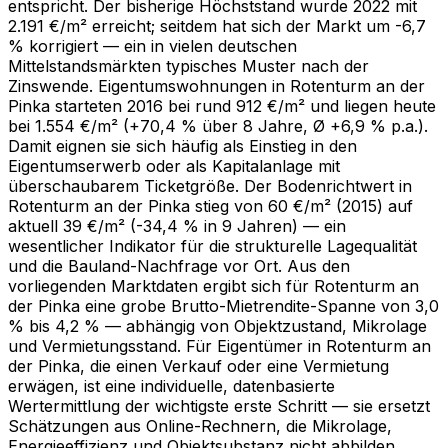
entspricht. Der bisherige Höchststand wurde 2022 mit
2.191 €/m² erreicht; seitdem hat sich der Markt um -6,7
% korrigiert — ein in vielen deutschen
Mittelstandsmärkten typisches Muster nach der
Zinswende. Eigentumswohnungen in Rotenturm an der
Pinka starteten 2016 bei rund 912 €/m² und liegen heute
bei 1.554 €/m² (+70,4 % über 8 Jahre, Ø +6,9 % p.a.).
Damit eignen sie sich häufig als Einstieg in den
Eigentumserwerb oder als Kapitalanlage mit
überschaubarem Ticketgröße. Der Bodenrichtwert in
Rotenturm an der Pinka stieg von 60 €/m² (2015) auf
aktuell 39 €/m² (-34,4 % in 9 Jahren) — ein
wesentlicher Indikator für die strukturelle Lagequalität
und die Bauland-Nachfrage vor Ort. Aus den
vorliegenden Markt­daten ergibt sich für Rotenturm an
der Pinka eine grobe Brutto-Mietrendite-Spanne von 3,0
% bis 4,2 % — abhängig von Objektzustand, Mikrolage
und Vermietungsstand. Für Eigentümer in Rotenturm an
der Pinka, die einen Verkauf oder eine Vermietung
erwägen, ist eine individuelle, datenbasierte
Wertermittlung der wichtigste erste Schritt — sie ersetzt
Schätzungen aus Online-Rechnern, die Mikrolage,
Energieeffizienz und Objektsubstanz nicht abbilden