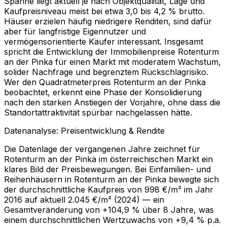
Spanne liegt aktuell je nach Objektqualität, Lage und
Kaufpreisniveau meist bei etwa 3,0 bis 4,2 % brutto.
Häuser erzielen häufig niedrigere Renditen, sind dafür
aber für langfristige Eigennutzer und
vermögensorientierte Käufer interessant. Insgesamt
spricht die Entwicklung der Immobilienpreise Rotenturm
an der Pinka für einen Markt mit moderatem Wachstum,
solider Nachfrage und begrenztem Rückschlagrisiko.
Wer den Quadratmeterpreis Rotenturm an der Pinka
beobachtet, erkennt eine Phase der Konsolidierung
nach den starken Anstiegen der Vorjahre, ohne dass die
Standortattraktivität spürbar nachgelassen hätte.
Datenanalyse: Preisentwicklung & Rendite
Die Datenlage der vergangenen Jahre zeichnet für
Rotenturm an der Pinka im österreichischen Markt ein
klares Bild der Preisbewegungen. Bei Einfamilien- und
Reihenhäusern in Rotenturm an der Pinka bewegte sich
der durchschnittliche Kaufpreis von 998 €/m² im Jahr
2016 auf aktuell 2.045 €/m² (2024) — ein
Gesamtveränderung von +104,9 % über 8 Jahre, was
einem durchschnittlichen Wertzuwachs von +9,4 % p.a.