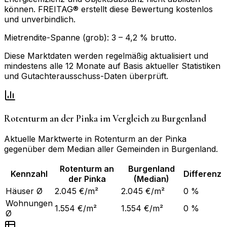
können. FREITAG® erstellt diese Bewertung kostenlos
und unverbindlich.
Mietrendite-Spanne (grob):
3
–
4,2
% brutto.
Diese Marktdaten werden regelmäßig aktualisiert und
mindestens alle 12 Monate auf Basis aktueller Statistiken
und Gutachterausschuss-Daten überprüft.
Rotenturm an der Pinka
im Vergleich zu
Burgenland
Aktuelle Marktwerte in
Rotenturm an der Pinka
gegenüber dem Median aller Gemeinden in
Burgenland
.
Rotenturm an
Burgenland
Kennzahl
Differenz
der Pinka
(Median)
Häuser Ø
2.045 €/m²
2.045 €/m²
0 %
Wohnungen
1.554 €/m²
1.554 €/m²
0 %
Ø