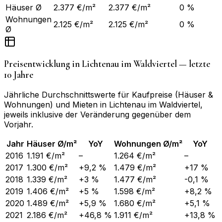
Häuser Ø
2.377 €/m²
2.377 €/m²
0 %
Wohnungen
2.125 €/m²
2.125 €/m²
0 %
Ø
Preisentwicklung in
Lichtenau im Waldviertel
— letzte
10 Jahre
Jährliche Durchschnittswerte für Kaufpreise (Häuser &
Wohnungen) und Mieten in
Lichtenau im Waldviertel
,
jeweils inklusive der Veränderung gegenüber dem
Vorjahr.
Jahr
Häuser Ø/m²
YoY
Wohnungen Ø/m²
YoY
2016
1.191 €/m²
–
1.264 €/m²
–
2017
1.300 €/m²
+9,2 %
1.479 €/m²
+17 %
2018
1.339 €/m²
+3 %
1.477 €/m²
-0,1 %
2019
1.406 €/m²
+5 %
1.598 €/m²
+8,2 %
2020
1.489 €/m²
+5,9 %
1.680 €/m²
+5,1 %
2021
2.186 €/m²
+46,8 %
1.911 €/m²
+13,8 %