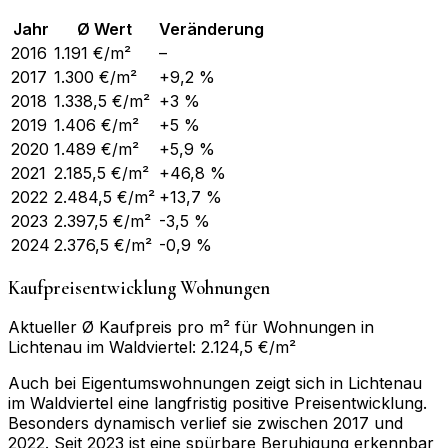
Jahr
Ø Wert
Veränderung
2016
1.191
€/m²
–
2017
1.300
€/m²
+9,2 %
2018
1.338,5
€/m²
+3 %
2019
1.406
€/m²
+5 %
2020
1.489
€/m²
+5,9 %
2021
2.185,5
€/m²
+46,8 %
2022
2.484,5
€/m²
+13,7 %
2023
2.397,5
€/m²
-3,5 %
2024
2.376,5
€/m²
-0,9 %
Kaufpreisentwicklung Wohnungen
Aktueller Ø Kaufpreis pro m² für Wohnungen in
Lichtenau im Waldviertel: 2.124,5 €/m²
Auch bei Eigentumswohnungen zeigt sich in Lichtenau
im Waldviertel eine langfristig positive Preisentwicklung.
Besonders dynamisch verlief sie zwischen 2017 und
2022. Seit 2023 ist eine spürbare Beruhigung erkennbar