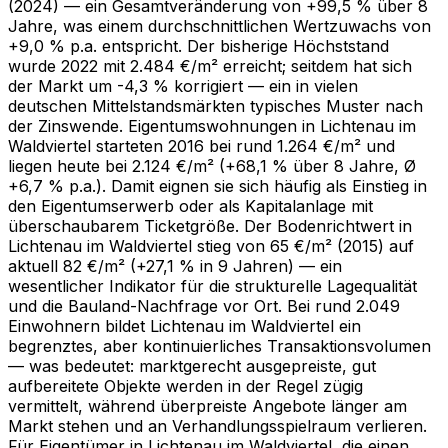
(2024) — ein Gesamtveränderung von +99,5 % über 8
Jahre, was einem durchschnittlichen Wertzuwachs von
+9,0 % p.a. entspricht. Der bisherige Höchststand
wurde 2022 mit 2.484 €/m² erreicht; seitdem hat sich
der Markt um -4,3 % korrigiert — ein in vielen
deutschen Mittelstandsmärkten typisches Muster nach
der Zinswende. Eigentumswohnungen in Lichtenau im
Waldviertel starteten 2016 bei rund 1.264 €/m² und
liegen heute bei 2.124 €/m² (+68,1 % über 8 Jahre, Ø
+6,7 % p.a.). Damit eignen sie sich häufig als Einstieg in
den Eigentumserwerb oder als Kapitalanlage mit
überschaubarem Ticketgröße. Der Bodenrichtwert in
Lichtenau im Waldviertel stieg von 65 €/m² (2015) auf
aktuell 82 €/m² (+27,1 % in 9 Jahren) — ein
wesentlicher Indikator für die strukturelle Lagequalität
und die Bauland-Nachfrage vor Ort. Bei rund 2.049
Einwohnern bildet Lichtenau im Waldviertel ein
begrenztes, aber kontinuierliches Transaktionsvolumen
— was bedeutet: marktgerecht ausgepreiste, gut
aufbereitete Objekte werden in der Regel zügig
vermittelt, während überpreiste Angebote länger am
Markt stehen und an Verhandlungsspielraum verlieren.
Für Eigentümer in Lichtenau im Waldviertel, die einen