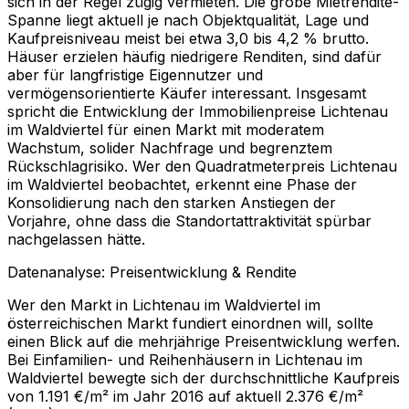
sich in der Regel zügig vermieten. Die grobe Mietrendite-
Spanne liegt aktuell je nach Objektqualität, Lage und
Kaufpreisniveau meist bei etwa 3,0 bis 4,2 % brutto.
Häuser erzielen häufig niedrigere Renditen, sind dafür
aber für langfristige Eigennutzer und
vermögensorientierte Käufer interessant. Insgesamt
spricht die Entwicklung der Immobilienpreise Lichtenau
im Waldviertel für einen Markt mit moderatem
Wachstum, solider Nachfrage und begrenztem
Rückschlagrisiko. Wer den Quadratmeterpreis Lichtenau
im Waldviertel beobachtet, erkennt eine Phase der
Konsolidierung nach den starken Anstiegen der
Vorjahre, ohne dass die Standortattraktivität spürbar
nachgelassen hätte.
Datenanalyse: Preisentwicklung & Rendite
Wer den Markt in Lichtenau im Waldviertel im
österreichischen Markt fundiert einordnen will, sollte
einen Blick auf die mehrjährige Preisentwicklung werfen.
Bei Einfamilien- und Reihenhäusern in Lichtenau im
Waldviertel bewegte sich der durchschnittliche Kaufpreis
von 1.191 €/m² im Jahr 2016 auf aktuell 2.376 €/m²