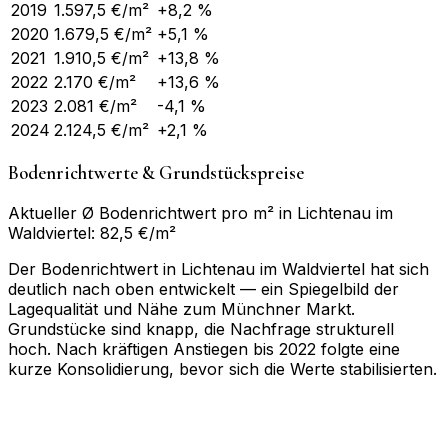
2019
1.597,5
€/m²
+8,2 %
2020
1.679,5
€/m²
+5,1 %
2021
1.910,5
€/m²
+13,8 %
2022
2.170
€/m²
+13,6 %
2023
2.081
€/m²
-4,1 %
2024
2.124,5
€/m²
+2,1 %
Bodenrichtwerte & Grundstückspreise
Aktueller Ø Bodenrichtwert pro m² in Lichtenau im
Waldviertel: 82,5 €/m²
Der Bodenrichtwert in Lichtenau im Waldviertel hat sich
deutlich nach oben entwickelt — ein Spiegelbild der
Lagequalität und Nähe zum Münchner Markt.
Grundstücke sind knapp, die Nachfrage strukturell
hoch. Nach kräftigen Anstiegen bis 2022 folgte eine
kurze Konsolidierung, bevor sich die Werte stabilisierten.