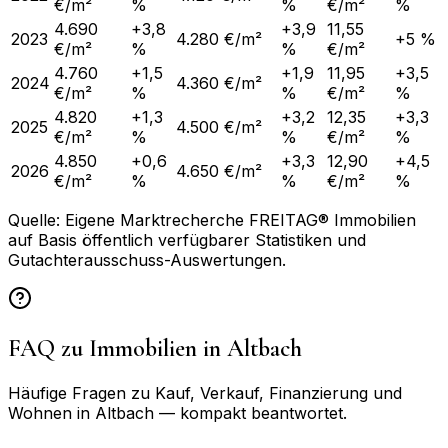
€/m²
%
%
€/m²
%
4.690
+3,8
+3,9
11,55
2023
4.280 €/m²
+5 %
€/m²
%
%
€/m²
4.760
+1,5
+1,9
11,95
+3,5
2024
4.360 €/m²
€/m²
%
%
€/m²
%
4.820
+1,3
+3,2
12,35
+3,3
2025
4.500 €/m²
€/m²
%
%
€/m²
%
4.850
+0,6
+3,3
12,90
+4,5
2026
4.650 €/m²
€/m²
%
%
€/m²
%
Quelle: Eigene Marktrecherche FREITAG® Immobilien
auf Basis öffentlich verfügbarer Statistiken und
Gutachterausschuss-Auswertungen.
FAQ zu Immobilien in
Altbach
Häufige Fragen zu Kauf, Verkauf, Finanzierung und
Wohnen in
Altbach
— kompakt beantwortet.