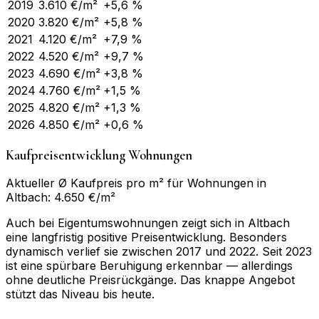
2019
3.610
€/m²
+5,6 %
2020
3.820
€/m²
+5,8 %
2021
4.120
€/m²
+7,9 %
2022
4.520
€/m²
+9,7 %
2023
4.690
€/m²
+3,8 %
2024
4.760
€/m²
+1,5 %
2025
4.820
€/m²
+1,3 %
2026
4.850
€/m²
+0,6 %
Kaufpreisentwicklung Wohnungen
Aktueller Ø Kaufpreis pro m² für Wohnungen in
Altbach: 4.650 €/m²
Auch bei Eigentumswohnungen zeigt sich in Altbach
eine langfristig positive Preisentwicklung. Besonders
dynamisch verlief sie zwischen 2017 und 2022. Seit 2023
ist eine spürbare Beruhigung erkennbar — allerdings
ohne deutliche Preisrückgänge. Das knappe Angebot
stützt das Niveau bis heute.