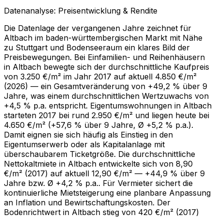
Datenanalyse: Preisentwicklung & Rendite
Die Datenlage der vergangenen Jahre zeichnet für
Altbach im baden-württembergischen Markt mit Nähe
zu Stuttgart und Bodenseeraum ein klares Bild der
Preisbewegungen. Bei Einfamilien- und Reihenhäusern
in Altbach bewegte sich der durchschnittliche Kaufpreis
von 3.250 €/m² im Jahr 2017 auf aktuell 4.850 €/m²
(2026) — ein Gesamtveränderung von +49,2 % über 9
Jahre, was einem durchschnittlichen Wertzuwachs von
+4,5 % p.a. entspricht. Eigentumswohnungen in Altbach
starteten 2017 bei rund 2.950 €/m² und liegen heute bei
4.650 €/m² (+57,6 % über 9 Jahre, Ø +5,2 % p.a.).
Damit eignen sie sich häufig als Einstieg in den
Eigentumserwerb oder als Kapitalanlage mit
überschaubarem Ticketgröße. Die durchschnittliche
Nettokaltmiete in Altbach entwickelte sich von 8,90
€/m² (2017) auf aktuell 12,90 €/m² — +44,9 % über 9
Jahre bzw. Ø +4,2 % p.a.. Für Vermieter sichert die
kontinuierliche Mietsteigerung eine planbare Anpassung
an Inflation und Bewirtschaftungskosten. Der
Bodenrichtwert in Altbach stieg von 420 €/m² (2017)