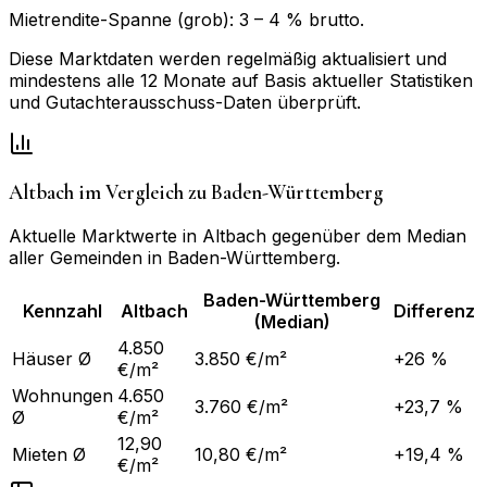
Mietrendite-Spanne (grob):
3
–
4
% brutto.
Diese Marktdaten werden regelmäßig aktualisiert und
mindestens alle 12 Monate auf Basis aktueller Statistiken
und Gutachterausschuss-Daten überprüft.
Altbach
im Vergleich zu
Baden-Württemberg
Aktuelle Marktwerte in
Altbach
gegenüber dem Median
aller Gemeinden in
Baden-Württemberg
.
Baden-Württemberg
Kennzahl
Altbach
Differenz
(Median)
4.850
Häuser Ø
3.850 €/m²
+26 %
€/m²
Wohnungen
4.650
3.760 €/m²
+23,7 %
Ø
€/m²
12,90
Mieten Ø
10,80 €/m²
+19,4 %
€/m²