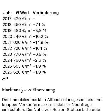
Jahr
Ø Wert
Veränderung
2017
420
€/m²
–
2018
450
€/m²
+7,1 %
2019
490
€/m²
+8,9 %
2020
540
€/m²
+10,2 %
2021
620
€/m²
+14,8 %
2022
720
€/m²
+16,1 %
2023
770
€/m²
+6,9 %
2024
790
€/m²
+2,6 %
2025
805
€/m²
+1,9 %
2026
820
€/m²
+1,9 %
Marktanalyse & Einordnung
Der Immobilienmarkt in Altbach ist insgesamt als eher
knapper Verkäufermarkt mit stabiler Nachfrage
einzustufen. Die Nähe zur Region Stuttgart, die gute