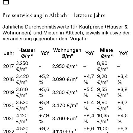
Preisentwicklung in
Altbach
— letzte 10 Jahre
Jährliche Durchschnittswerte für Kaufpreise (Häuser &
Wohnungen) und Mieten in
Altbach
, jeweils inklusive der
Veränderung gegenüber dem Vorjahr.
Häuser
Wohnungen
Miete
Jahr
YoY
YoY
YoY
Ø/m²
Ø/m²
Ø/m²
3.250
8,90
2017
–
2.950 €/m²
–
–
€/m²
€/m²
3.420
+5,2
+4,7
9,20
+3,4
2018
3.090 €/m²
€/m²
%
%
€/m²
%
3.610
+5,6
+5,5
9,55
+3,8
2019
3.260 €/m²
€/m²
%
%
€/m²
%
3.820
+5,8
+6,4
9,90
+3,7
2020
3.470 €/m²
€/m²
%
%
€/m²
%
4.120
+7,9
+8,4
10,35
+4,5
2021
3.760 €/m²
€/m²
%
%
€/m²
%
4.520
+9,7
+9,6
11,00
+6,3
2022
4.120 €/m²