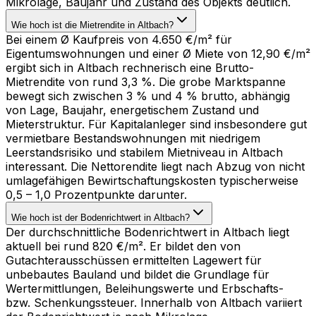
Mikrolage, Baujahr und Zustand des Objekts deutlich.
Wie hoch ist die Mietrendite in Altbach?
Bei einem Ø Kaufpreis von 4.650 €/m² für
Eigentumswohnungen und einer Ø Miete von 12,90 €/m²
ergibt sich in Altbach rechnerisch eine Brutto-
Mietrendite von rund 3,3 %. Die grobe Marktspanne
bewegt sich zwischen 3 % und 4 % brutto, abhängig
von Lage, Baujahr, energetischem Zustand und
Mieterstruktur. Für Kapitalanleger sind insbesondere gut
vermietbare Bestandswohnungen mit niedrigem
Leerstandsrisiko und stabilem Mietniveau in Altbach
interessant. Die Nettorendite liegt nach Abzug von nicht
umlagefähigen Bewirtschaftungskosten typischerweise
0,5 – 1,0 Prozentpunkte darunter.
Wie hoch ist der Bodenrichtwert in Altbach?
Der durchschnittliche Bodenrichtwert in Altbach liegt
aktuell bei rund 820 €/m². Er bildet den von
Gutachterausschüssen ermittelten Lagewert für
unbebautes Bauland und bildet die Grundlage für
Wertermittlungen, Beleihungswerte und Erbschafts-
bzw. Schenkungssteuer. Innerhalb von Altbach variiert