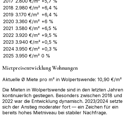
2017
2.800
€/m²
+5,7 %
2018
2.980
€/m²
+6,4 %
2019
3.170
€/m²
+6,4 %
2020
3.360
€/m²
+6 %
2021
3.580
€/m²
+6,5 %
2022
3.920
€/m²
+9,5 %
2023
3.940
€/m²
+0,5 %
2024
3.950
€/m²
+0,3 %
2025
3.950
€/m²
0 %
Mietpreisentwicklung Wohnungen
Aktuelle Ø Miete pro m² in Wolpertswende: 10,90 €/m²
Die Mieten in Wolpertswende sind in den letzten Jahren
kontinuierlich gestiegen. Besonders zwischen 2018 und
2022 war die Entwicklung dynamisch. 2023/2024 setzte
sich der Anstieg moderater fort — ein Zeichen für ein
bereits hohes Mietniveau bei stabiler Nachfrage.