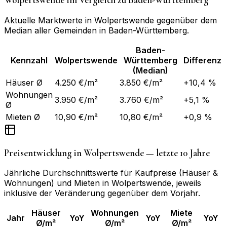
Wolpertswende
im Vergleich zu
Baden-Württemberg
Aktuelle Marktwerte in
Wolpertswende
gegenüber dem
Median aller Gemeinden in
Baden-Württemberg
.
Baden-
Kennzahl
Wolpertswende
Württemberg
Differenz
(Median)
Häuser Ø
4.250 €/m²
3.850 €/m²
+10,4 %
Wohnungen
3.950 €/m²
3.760 €/m²
+5,1 %
Ø
Mieten Ø
10,90 €/m²
10,80 €/m²
+0,9 %
Preisentwicklung in
Wolpertswende
— letzte 10 Jahre
Jährliche Durchschnittswerte für Kaufpreise (Häuser &
Wohnungen) und Mieten in
Wolpertswende
, jeweils
inklusive der Veränderung gegenüber dem Vorjahr.
Häuser
Wohnungen
Miete
Jahr
YoY
YoY
YoY
Ø/m²
Ø/m²
Ø/m²