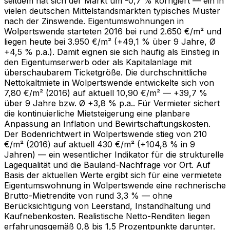
seitdem hat sich der Markt um -0,7 % korrigiert — ein in
vielen deutschen Mittelstandsmärkten typisches Muster
nach der Zinswende. Eigentumswohnungen in
Wolpertswende starteten 2016 bei rund 2.650 €/m² und
liegen heute bei 3.950 €/m² (+49,1 % über 9 Jahre, Ø
+4,5 % p.a.). Damit eignen sie sich häufig als Einstieg in
den Eigentumserwerb oder als Kapitalanlage mit
überschaubarem Ticketgröße. Die durchschnittliche
Nettokaltmiete in Wolpertswende entwickelte sich von
7,80 €/m² (2016) auf aktuell 10,90 €/m² — +39,7 %
über 9 Jahre bzw. Ø +3,8 % p.a.. Für Vermieter sichert
die kontinuierliche Mietsteigerung eine planbare
Anpassung an Inflation und Bewirtschaftungskosten.
Der Bodenrichtwert in Wolpertswende stieg von 210
€/m² (2016) auf aktuell 430 €/m² (+104,8 % in 9
Jahren) — ein wesentlicher Indikator für die strukturelle
Lagequalität und die Bauland-Nachfrage vor Ort. Auf
Basis der aktuellen Werte ergibt sich für eine vermietete
Eigentumswohnung in Wolpertswende eine rechnerische
Brutto-Mietrendite von rund 3,3 % — ohne
Berücksichtigung von Leerstand, Instandhaltung und
Kaufnebenkosten. Realistische Netto-Renditen liegen
erfahrungsgemäß 0,8 bis 1,5 Prozentpunkte darunter.