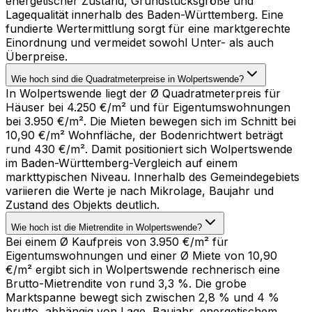
energetischer Zustand, Grundstücksgröße und
Lagequalität innerhalb des Baden-Württemberg. Eine
fundierte Wertermittlung sorgt für eine marktgerechte
Einordnung und vermeidet sowohl Unter- als auch
Überpreise.
Wie hoch sind die Quadratmeterpreise in Wolpertswende?
In Wolpertswende liegt der Ø Quadratmeterpreis für
Häuser bei 4.250 €/m² und für Eigentumswohnungen
bei 3.950 €/m². Die Mieten bewegen sich im Schnitt bei
10,90 €/m² Wohnfläche, der Bodenrichtwert beträgt
rund 430 €/m². Damit positioniert sich Wolpertswende
im Baden-Württemberg-Vergleich auf einem
markttypischen Niveau. Innerhalb des Gemeindegebiets
variieren die Werte je nach Mikrolage, Baujahr und
Zustand des Objekts deutlich.
Wie hoch ist die Mietrendite in Wolpertswende?
Bei einem Ø Kaufpreis von 3.950 €/m² für
Eigentumswohnungen und einer Ø Miete von 10,90
€/m² ergibt sich in Wolpertswende rechnerisch eine
Brutto-Mietrendite von rund 3,3 %. Die grobe
Marktspanne bewegt sich zwischen 2,8 % und 4 %
brutto, abhängig von Lage, Baujahr, energetischem