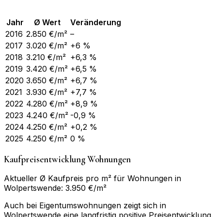
Jahr
Ø Wert
Veränderung
2016
2.850
€/m²
–
2017
3.020
€/m²
+6 %
2018
3.210
€/m²
+6,3 %
2019
3.420
€/m²
+6,5 %
2020
3.650
€/m²
+6,7 %
2021
3.930
€/m²
+7,7 %
2022
4.280
€/m²
+8,9 %
2023
4.240
€/m²
-0,9 %
2024
4.250
€/m²
+0,2 %
2025
4.250
€/m²
0 %
Kaufpreisentwicklung Wohnungen
Aktueller Ø Kaufpreis pro m² für Wohnungen in
Wolpertswende: 3.950 €/m²
Auch bei Eigentumswohnungen zeigt sich in
Wolpertswende eine langfristig positive Preisentwicklung.