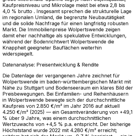
Kaufpreisniveau und Mikrolage meist bei etwa 2,8 bis
4,0 % brutto . Insgesamt sprechen die strukturelle Lage
im regionalen Umland, die begrenzte Neubautätigkeit
und die solide Nachfrage für einen langfristig robusten
Markt. Die Immobilienpreise Wolpertswende zeigen
damit eher nachhaltige als spekulative Entwicklungen,
während der Bodenrichtwert Wolpertswende die
Knappheit geeigneter Bauflächen weiterhin
widerspiegelt.
Datenanalyse: Preisentwicklung & Rendite
Die Datenlage der vergangenen Jahre zeichnet für
Wolpertswende im baden-württembergischen Markt mit
Nähe zu Stuttgart und Bodenseeraum ein klares Bild der
Preisbewegungen. Bei Einfamilien- und Reihenhäusern
in Wolpertswende bewegte sich der durchschnittliche
Kaufpreis von 2.850 €/m² im Jahr 2016 auf aktuell
4.250 €/m² (2025) — ein Gesamtveränderung von +49,1
% über 9 Jahre, was einem durchschnittlichen
Wertzuwachs von +4,5 % p.a. entspricht. Der bisherige
Höchststand wurde 2022 mit 4.280 €/m² erreicht;