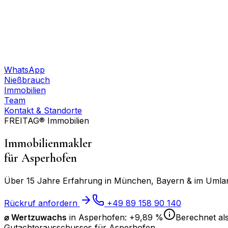
WhatsApp
Nießbrauch
Immobilien
Team
Kontakt & Standorte
FREITAG® Immobilien
Immobilienmakler
für
Asperhofen
Über 15 Jahre Erfahrung in München, Bayern & im Umland
Rückruf anfordern
+49 89 158 90 140
⌀
Wertzuwachs
in
Asperhofen
:
+9,89 %
Berechnet als
Gutachterausschusses für
Asperhofen
.