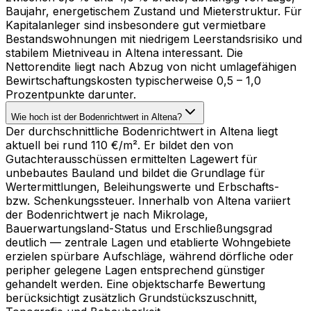
Baujahr, energetischem Zustand und Mieterstruktur. Für
Kapitalanleger sind insbesondere gut vermietbare
Bestandswohnungen mit niedrigem Leerstandsrisiko und
stabilem Mietniveau in Altena interessant. Die
Nettorendite liegt nach Abzug von nicht umlagefähigen
Bewirtschaftungskosten typischerweise 0,5 – 1,0
Prozentpunkte darunter.
Wie hoch ist der Bodenrichtwert in Altena?
Der durchschnittliche Bodenrichtwert in Altena liegt
aktuell bei rund 110 €/m². Er bildet den von
Gutachterausschüssen ermittelten Lagewert für
unbebautes Bauland und bildet die Grundlage für
Wertermittlungen, Beleihungswerte und Erbschafts-
bzw. Schenkungssteuer. Innerhalb von Altena variiert
der Bodenrichtwert je nach Mikrolage,
Bauerwartungsland-Status und Erschließungsgrad
deutlich — zentrale Lagen und etablierte Wohngebiete
erzielen spürbare Aufschläge, während dörfliche oder
peripher gelegene Lagen entsprechend günstiger
gehandelt werden. Eine objektscharfe Bewertung
berücksichtigt zusätzlich Grundstückszuschnitt,