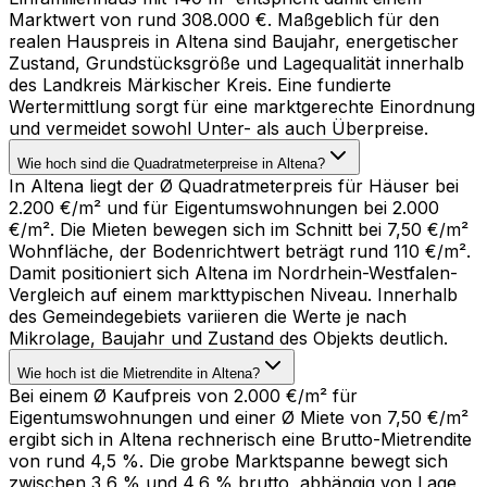
Marktwert von rund 308.000 €. Maßgeblich für den
realen Hauspreis in Altena sind Baujahr, energetischer
Zustand, Grundstücksgröße und Lagequalität innerhalb
des Landkreis Märkischer Kreis. Eine fundierte
Wertermittlung sorgt für eine marktgerechte Einordnung
und vermeidet sowohl Unter- als auch Überpreise.
Wie hoch sind die Quadratmeterpreise in Altena?
In Altena liegt der Ø Quadratmeterpreis für Häuser bei
2.200 €/m² und für Eigentumswohnungen bei 2.000
€/m². Die Mieten bewegen sich im Schnitt bei 7,50 €/m²
Wohnfläche, der Bodenrichtwert beträgt rund 110 €/m².
Damit positioniert sich Altena im Nordrhein-Westfalen-
Vergleich auf einem markttypischen Niveau. Innerhalb
des Gemeindegebiets variieren die Werte je nach
Mikrolage, Baujahr und Zustand des Objekts deutlich.
Wie hoch ist die Mietrendite in Altena?
Bei einem Ø Kaufpreis von 2.000 €/m² für
Eigentumswohnungen und einer Ø Miete von 7,50 €/m²
ergibt sich in Altena rechnerisch eine Brutto-Mietrendite
von rund 4,5 %. Die grobe Marktspanne bewegt sich
zwischen 3,6 % und 4,6 % brutto, abhängig von Lage,