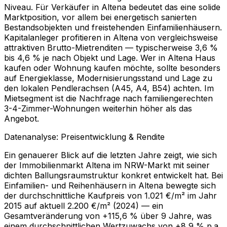
Niveau. Für Verkäufer in Altena bedeutet das eine solide
Marktposition, vor allem bei energetisch sanierten
Bestandsobjekten und freistehenden Einfamilienhäusern.
Kapitalanleger profitieren in Altena von vergleichsweise
attraktiven Brutto-Mietrenditen — typischerweise 3,6 %
bis 4,6 % je nach Objekt und Lage. Wer in Altena Haus
kaufen oder Wohnung kaufen möchte, sollte besonders
auf Energieklasse, Modernisierungsstand und Lage zu
den lokalen Pendlerachsen (A45, A4, B54) achten. Im
Mietsegment ist die Nachfrage nach familiengerechten
3-4-Zimmer-Wohnungen weiterhin höher als das
Angebot.
Datenanalyse: Preisentwicklung & Rendite
Ein genauerer Blick auf die letzten Jahre zeigt, wie sich
der Immobilienmarkt Altena im NRW-Markt mit seiner
dichten Ballungsraumstruktur konkret entwickelt hat. Bei
Einfamilien- und Reihenhäusern in Altena bewegte sich
der durchschnittliche Kaufpreis von 1.021 €/m² im Jahr
2015 auf aktuell 2.200 €/m² (2024) — ein
Gesamtveränderung von +115,6 % über 9 Jahre, was
einem durchschnittlichen Wertzuwachs von +8,9 % p.a.