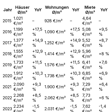
Häuser
Wohnungen
Miete
Jahr
YoY
YoY
YoY
Ø/m²
Ø/m²
Ø/m²
1.021
4,64
2015
–
928 €/m²
–
–
€/m²
€/m²
1.199
+17,5
+17,5
5,08
+9,5
2016
1.090 €/m²
€/m²
%
%
€/m²
%
1.377
+14,9
+14,9
5,52
+8,7
2017
1.252 €/m²
€/m²
%
%
€/m²
%
1.555
+12,9
+12,9
5,96
2018
1.414 €/m²
+8 %
€/m²
%
%
€/m²
1.733
+11,5
+11,5
6,41
+7,6
2019
1.576 €/m²
€/m²
%
%
€/m²
%
1.912
+10,3
+10,3
6,85
+6,9
2020
1.738 €/m²
€/m²
%
%
€/m²
%
2.090
+9,3
+9,3
7,29
+6,4
2021
1.900 €/m²
€/m²
%
%
€/m²
%
2.268
+8,5
+8,5
7,73
2022
2.062 €/m²
+6 %
€/m²
%
%
€/m²
2.234
-1,5
-1,5
7,62
-1,4
2023
2.031 €/m²
€/m²
%
%
€/m²
%