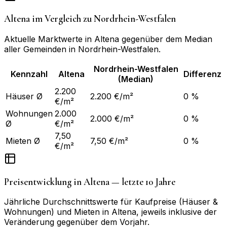
Altena
im Vergleich zu
Nordrhein-Westfalen
Aktuelle Marktwerte in
Altena
gegenüber dem Median
aller Gemeinden in
Nordrhein-Westfalen
.
Nordrhein-Westfalen
Kennzahl
Altena
Differenz
(Median)
2.200
Häuser Ø
2.200 €/m²
0 %
€/m²
Wohnungen
2.000
2.000 €/m²
0 %
Ø
€/m²
7,50
Mieten Ø
7,50 €/m²
0 %
€/m²
Preisentwicklung in
Altena
— letzte 10 Jahre
Jährliche Durchschnittswerte für Kaufpreise (Häuser &
Wohnungen) und Mieten in
Altena
, jeweils inklusive der
Veränderung gegenüber dem Vorjahr.