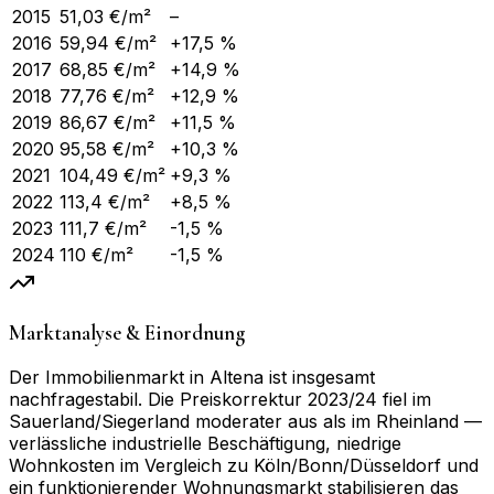
2015
51,03
€/m²
–
2016
59,94
€/m²
+17,5 %
2017
68,85
€/m²
+14,9 %
2018
77,76
€/m²
+12,9 %
2019
86,67
€/m²
+11,5 %
2020
95,58
€/m²
+10,3 %
2021
104,49
€/m²
+9,3 %
2022
113,4
€/m²
+8,5 %
2023
111,7
€/m²
-1,5 %
2024
110
€/m²
-1,5 %
Marktanalyse & Einordnung
Der Immobilienmarkt in Altena ist insgesamt
nachfragestabil. Die Preiskorrektur 2023/24 fiel im
Sauerland/Siegerland moderater aus als im Rheinland —
verlässliche industrielle Beschäftigung, niedrige
Wohnkosten im Vergleich zu Köln/Bonn/Düsseldorf und
ein funktionierender Wohnungsmarkt stabilisieren das