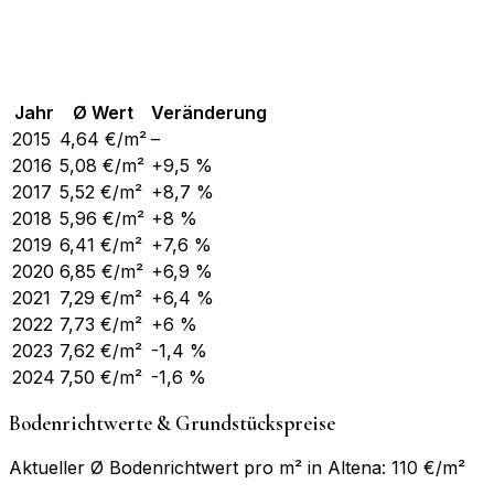
Jahr
Ø Wert
Veränderung
2015
4,64
€/m²
–
2016
5,08
€/m²
+9,5 %
2017
5,52
€/m²
+8,7 %
2018
5,96
€/m²
+8 %
2019
6,41
€/m²
+7,6 %
2020
6,85
€/m²
+6,9 %
2021
7,29
€/m²
+6,4 %
2022
7,73
€/m²
+6 %
2023
7,62
€/m²
-1,4 %
2024
7,50
€/m²
-1,6 %
Bodenrichtwerte & Grundstückspreise
Aktueller Ø Bodenrichtwert pro m² in Altena: 110 €/m²