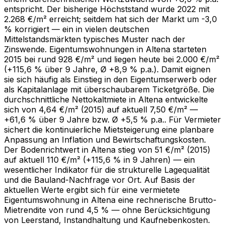
entspricht. Der bisherige Höchststand wurde 2022 mit
2.268 €/m² erreicht; seitdem hat sich der Markt um -3,0
% korrigiert — ein in vielen deutschen
Mittelstandsmärkten typisches Muster nach der
Zinswende. Eigentumswohnungen in Altena starteten
2015 bei rund 928 €/m² und liegen heute bei 2.000 €/m²
(+115,6 % über 9 Jahre, Ø +8,9 % p.a.). Damit eignen
sie sich häufig als Einstieg in den Eigentumserwerb oder
als Kapitalanlage mit überschaubarem Ticketgröße. Die
durchschnittliche Nettokaltmiete in Altena entwickelte
sich von 4,64 €/m² (2015) auf aktuell 7,50 €/m² —
+61,6 % über 9 Jahre bzw. Ø +5,5 % p.a.. Für Vermieter
sichert die kontinuierliche Mietsteigerung eine planbare
Anpassung an Inflation und Bewirtschaftungskosten.
Der Bodenrichtwert in Altena stieg von 51 €/m² (2015)
auf aktuell 110 €/m² (+115,6 % in 9 Jahren) — ein
wesentlicher Indikator für die strukturelle Lagequalität
und die Bauland-Nachfrage vor Ort. Auf Basis der
aktuellen Werte ergibt sich für eine vermietete
Eigentumswohnung in Altena eine rechnerische Brutto-
Mietrendite von rund 4,5 % — ohne Berücksichtigung
von Leerstand, Instandhaltung und Kaufnebenkosten.