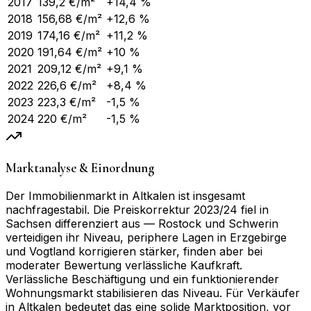
2017
139,2
€/m²
+14,4 %
2018
156,68
€/m²
+12,6 %
2019
174,16
€/m²
+11,2 %
2020
191,64
€/m²
+10 %
2021
209,12
€/m²
+9,1 %
2022
226,6
€/m²
+8,4 %
2023
223,3
€/m²
-1,5 %
2024
220
€/m²
-1,5 %
Marktanalyse & Einordnung
Der Immobilienmarkt in Altkalen ist insgesamt
nachfragestabil. Die Preiskorrektur 2023/24 fiel in
Sachsen differenziert aus — Rostock und Schwerin
verteidigen ihr Niveau, periphere Lagen in Erzgebirge
und Vogtland korrigieren stärker, finden aber bei
moderater Bewertung verlässliche Kaufkraft.
Verlässliche Beschäftigung und ein funktionierender
Wohnungsmarkt stabilisieren das Niveau. Für Verkäufer
in Altkalen bedeutet das eine solide Marktposition, vor