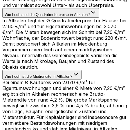
und vermeidet sowohl Unter- als auch Überpreise.
Wie hoch sind die Quadratmeterpreise in Altkalen?
In Altkalen liegt der Ø Quadratmeterpreis für Häuser bei
2.160 €/m² und für Eigentumswohnungen bei 2.070
€/m². Die Mieten bewegen sich im Schnitt bei 7,20 €/m²
Wohnfläche, der Bodenrichtwert beträgt rund 220 €/m².
Damit positioniert sich Altkalen im Mecklenburg-
Vorpommern-Vergleich auf einem markttypischen
Niveau. Innerhalb des Gemeindegebiets variieren die
Werte je nach Mikrolage, Baujahr und Zustand des
Objekts deutlich.
Wie hoch ist die Mietrendite in Altkalen?
Bei einem Ø Kaufpreis von 2.070 €/m² für
Eigentumswohnungen und einer Ø Miete von 7,20 €/m²
ergibt sich in Altkalen rechnerisch eine Brutto-
Mietrendite von rund 4,2 %. Die grobe Marktspanne
bewegt sich zwischen 3,5 % und 4,5 % brutto, abhängig
von Lage, Baujahr, energetischem Zustand und
Mieterstruktur. Für Kapitalanleger sind insbesondere gut
vermietbare Bestandswohnungen mit niedrigem
Leerstandsrisiko und stabilem Mietniveau in Altkalen