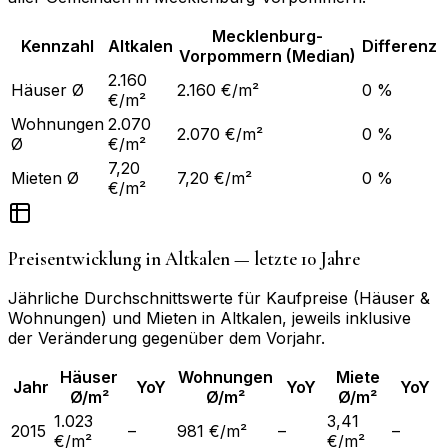
Mecklenburg-
Kennzahl
Altkalen
Differenz
Vorpommern
(Median)
2.160
Häuser Ø
2.160 €/m²
0 %
€/m²
Wohnungen
2.070
2.070 €/m²
0 %
Ø
€/m²
7,20
Mieten Ø
7,20 €/m²
0 %
€/m²
Preisentwicklung in
Altkalen
— letzte 10 Jahre
Jährliche Durchschnittswerte für Kaufpreise (Häuser &
Wohnungen) und Mieten in
Altkalen
, jeweils inklusive
der Veränderung gegenüber dem Vorjahr.
Häuser
Wohnungen
Miete
Jahr
YoY
YoY
YoY
Ø/m²
Ø/m²
Ø/m²
1.023
3,41
2015
–
981 €/m²
–
–
€/m²
€/m²