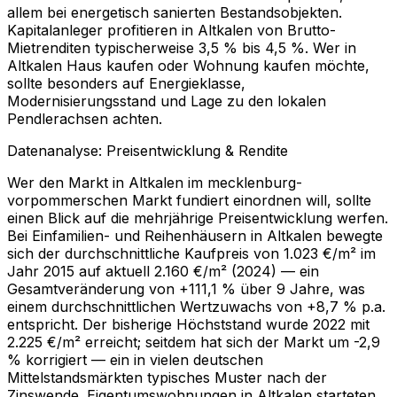
allem bei energetisch sanierten Bestandsobjekten.
Kapitalanleger profitieren in Altkalen von Brutto-
Mietrenditen typischerweise 3,5 % bis 4,5 %. Wer in
Altkalen Haus kaufen oder Wohnung kaufen möchte,
sollte besonders auf Energieklasse,
Modernisierungsstand und Lage zu den lokalen
Pendlerachsen achten.
Datenanalyse: Preisentwicklung & Rendite
Wer den Markt in Altkalen im mecklenburg-
vorpommerschen Markt fundiert einordnen will, sollte
einen Blick auf die mehrjährige Preisentwicklung werfen.
Bei Einfamilien- und Reihenhäusern in Altkalen bewegte
sich der durchschnittliche Kaufpreis von 1.023 €/m² im
Jahr 2015 auf aktuell 2.160 €/m² (2024) — ein
Gesamtveränderung von +111,1 % über 9 Jahre, was
einem durchschnittlichen Wertzuwachs von +8,7 % p.a.
entspricht. Der bisherige Höchststand wurde 2022 mit
2.225 €/m² erreicht; seitdem hat sich der Markt um -2,9
% korrigiert — ein in vielen deutschen
Mittelstandsmärkten typisches Muster nach der
Zinswende. Eigentumswohnungen in Altkalen starteten