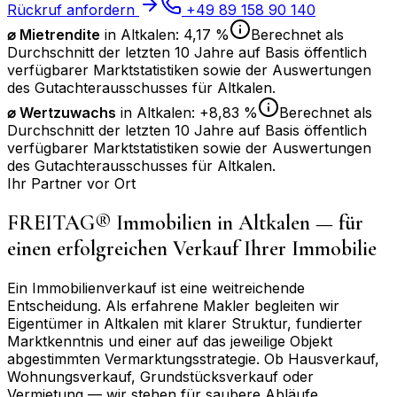
Rückruf anfordern
+49 89 158 90 140
⌀ Mietrendite
in
Altkalen
:
4,17 %
Berechnet als
Durchschnitt der letzten 10 Jahre auf Basis öffentlich
verfügbarer Marktstatistiken sowie der Auswertungen
des Gutachterausschusses für
Altkalen
.
⌀
Wertzuwachs
in
Altkalen
:
+8,83 %
Berechnet als
Durchschnitt der letzten 10 Jahre auf Basis öffentlich
verfügbarer Marktstatistiken sowie der Auswertungen
des Gutachterausschusses für
Altkalen
.
Ihr Partner vor Ort
FREITAG® Immobilien in
Altkalen
— für
einen erfolgreichen Verkauf Ihrer Immobilie
Ein Immobilienverkauf ist eine weitreichende
Entscheidung. Als erfahrene Makler begleiten wir
Eigentümer in
Altkalen
mit klarer Struktur, fundierter
Marktkenntnis und einer auf das jeweilige Objekt
abgestimmten Vermarktungsstrategie. Ob Hausverkauf,
Wohnungsverkauf, Grundstücksverkauf oder
Vermietung — wir stehen für saubere Abläufe,