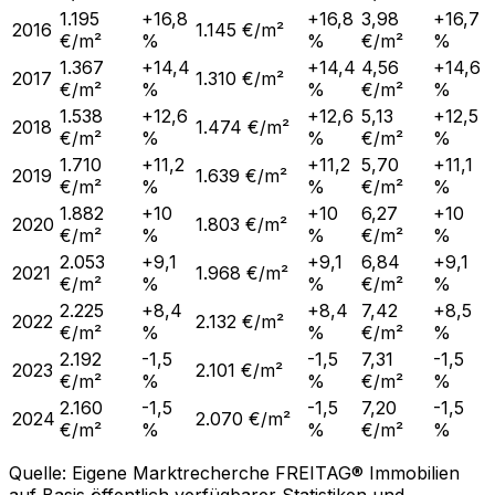
1.195
+16,8
+16,8
3,98
+16,7
2016
1.145 €/m²
€/m²
%
%
€/m²
%
1.367
+14,4
+14,4
4,56
+14,6
2017
1.310 €/m²
€/m²
%
%
€/m²
%
1.538
+12,6
+12,6
5,13
+12,5
2018
1.474 €/m²
€/m²
%
%
€/m²
%
1.710
+11,2
+11,2
5,70
+11,1
2019
1.639 €/m²
€/m²
%
%
€/m²
%
1.882
+10
+10
6,27
+10
2020
1.803 €/m²
€/m²
%
%
€/m²
%
2.053
+9,1
+9,1
6,84
+9,1
2021
1.968 €/m²
€/m²
%
%
€/m²
%
2.225
+8,4
+8,4
7,42
+8,5
2022
2.132 €/m²
€/m²
%
%
€/m²
%
2.192
-1,5
-1,5
7,31
-1,5
2023
2.101 €/m²
€/m²
%
%
€/m²
%
2.160
-1,5
-1,5
7,20
-1,5
2024
2.070 €/m²
€/m²
%
%
€/m²
%
Quelle: Eigene Marktrecherche FREITAG® Immobilien