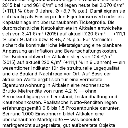
2015 bei rund 981 €/m² und liegen heute bei 2.070 €/m²
(+111,1 % über 9 Jahre, Ø +8,7 % p.a.). Damit eignen sie
sich häufig als Einstieg in den Eigentumserwerb oder als
Kapitalanlage mit überschaubarem Ticketgröße. Die
durchschnittliche Nettokaltmiete in Altkalen entwickelte
sich von 3,41 €/m² (2015) auf aktuell 7,20 €/m² — +111,1
% über 9 Jahre bzw. Ø +8,7 % p.a.. Für Vermieter
sichert die kontinuierliche Mietsteigerung eine planbare
Anpassung an Inflation und Bewirtschaftungskosten.
Der Bodenrichtwert in Altkalen stieg von 104 €/m²
(2015) auf aktuell 220 €/m² (+111,1 % in 9 Jahren) — ein
wesentlicher Indikator für die strukturelle Lagequalität
und die Bauland-Nachfrage vor Ort. Auf Basis der
aktuellen Werte ergibt sich für eine vermietete
Eigentumswohnung in Altkalen eine rechnerische
Brutto-Mietrendite von rund 4,2 % — ohne
Berücksichtigung von Leerstand, Instandhaltung und
Kaufnebenkosten. Realistische Netto-Renditen liegen
erfahrungsgemäß 0,8 bis 1,5 Prozentpunkte darunter.
Bei rund 1.000 Einwohnern bildet Altkalen eine
überschaubare Marktgröße — was bedeutet:
marktgerecht ausgepreiste, gut aufbereitete Objekte