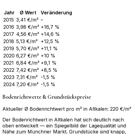
Jahr
Ø Wert
Veränderung
2015
3,41
€/m²
–
2016
3,98
€/m²
+16,7 %
2017
4,56
€/m²
+14,6 %
2018
5,13
€/m²
+12,5 %
2019
5,70
€/m²
+11,1 %
2020
6,27
€/m²
+10 %
2021
6,84
€/m²
+9,1 %
2022
7,42
€/m²
+8,5 %
2023
7,31
€/m²
-1,5 %
2024
7,20
€/m²
-1,5 %
Bodenrichtwerte & Grundstückspreise
Aktueller Ø Bodenrichtwert pro m² in Altkalen: 220 €/m²
Der Bodenrichtwert in Altkalen hat sich deutlich nach
oben entwickelt — ein Spiegelbild der Lagequalität und
Nähe zum Münchner Markt. Grundstücke sind knapp,